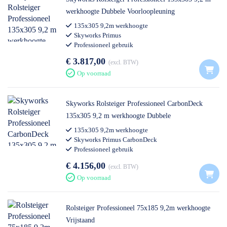
werkhoogte Dubbele Voorloopleuning
135x305 9,2m werkhoogte
Skyworks Primus
Professioneel gebruik
€ 3.817,00
excl. BTW
Op voorraad
Skyworks Rolsteiger Professioneel CarbonDeck
135x305 9,2 m werkhoogte Dubbele
Voorloopleuning
135x305 9,2m werkhoogte
Skyworks Primus CarbonDeck
Professioneel gebruik
€ 4.156,00
excl. BTW
Op voorraad
Rolsteiger Professioneel 75x185 9,2m werkhoogte
Vrijstaand