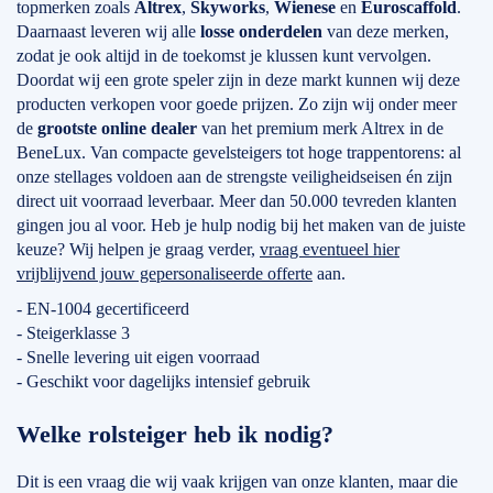
topmerken zoals
Altrex
,
Skyworks
,
Wienese
en
Euroscaffold
.
Daarnaast leveren wij alle
losse onderdelen
van deze merken,
zodat je ook altijd in de toekomst je klussen kunt vervolgen.
Doordat wij een grote speler zijn in deze markt kunnen wij deze
producten verkopen voor goede prijzen. Zo zijn wij onder meer
de
grootste online dealer
van het premium merk Altrex in de
BeneLux. Van compacte gevelsteigers tot hoge trappentorens: al
onze stellages voldoen aan de strengste veiligheidseisen én zijn
direct uit voorraad leverbaar. Meer dan 50.000 tevreden klanten
gingen jou al voor. Heb je hulp nodig bij het maken van de juiste
keuze? Wij helpen je graag verder,
vraag eventueel hier
vrijblijvend jouw gepersonaliseerde offerte
aan.
- EN-1004 gecertificeerd
- Steigerklasse 3
- Snelle levering uit eigen voorraad
- Geschikt voor dagelijks intensief gebruik
Welke rolsteiger heb ik nodig?
Dit is een vraag die wij vaak krijgen van onze klanten, maar die