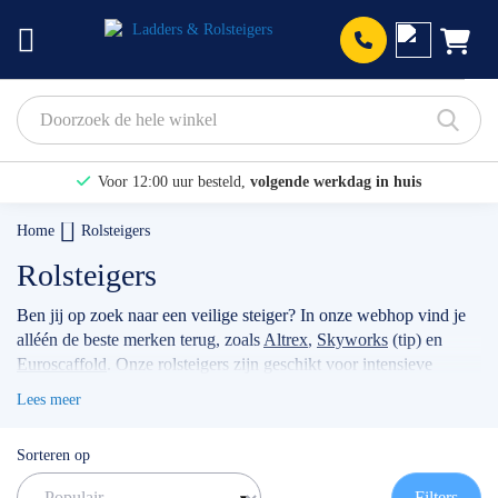
Prod
Voor 12:00 uur besteld,
volgende werkdag in huis
Bekijk hier onze Actiepagina
Home
Rolsteigers
Binnen 1 dag een
gratis offerte
Rolsteigers
Ben jij op zoek naar een veilige steiger? In onze webhop vind je
alléén de beste merken terug, zoals
Altrex
,
Skyworks
(tip) en
Euroscaffold
. Onze rolsteigers zijn geschikt voor intensieve
klussen, voor bijvoorbeeld timmermannen, schilders, of
Lees meer
werkzaamheden met betrekking tot zonnepanelen. Wanneer je
jouw stellage gebruikt als professional dan raden wij je aan
Sorteren op
volgens de actuele norm te werken met de
rolsteiger
voorloopleuning
.
TIP: maak gebruik van onze filters om snel
Filters