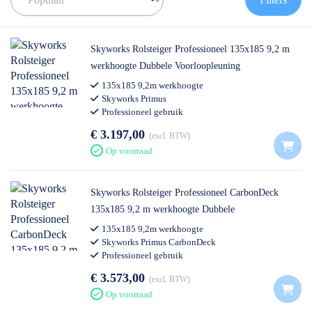
de juiste rolsteiger te vinden!
✅
Voor 12U besteld = volgende werkdag op locatie
✅
Vrijblijvende offerte
op maat
Skyworks Rolsteiger Professioneel 135x185 9,2 m
✅ Contact:
0511- 40 25 64
, of
mail
werkhoogte Dubbele Voorloopleuning
135x185 9,2m werkhoogte
Skyworks Primus
Professioneel gebruik
€ 3.197,00
excl. BTW
Op voorraad
Skyworks Rolsteiger Professioneel CarbonDeck
135x185 9,2 m werkhoogte Dubbele
Voorloopleuning
135x185 9,2m werkhoogte
Skyworks Primus CarbonDeck
Professioneel gebruik
€ 3.573,00
excl. BTW
Op voorraad