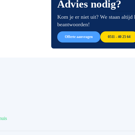
Advies nodig?
van
begin
de
van
afbeeldingen-
de
Kom je er niet uit? We staan altijd
gallerij
afbeeldingen-
beantwoorden!
gallerij
Offerte aanvragen
0511 - 40 25 64
huis