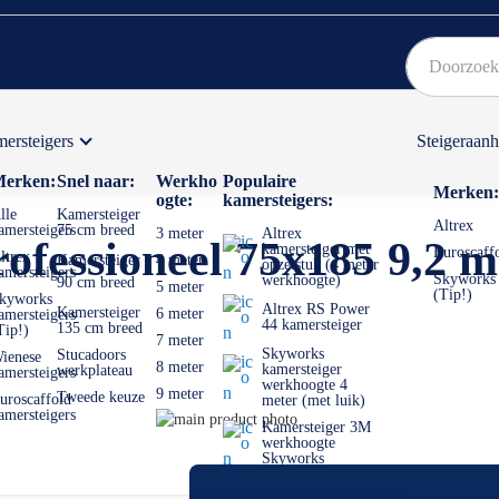
ersteigers
Steigeraan
Bekijk hier onze Actiepagina
Binnen 1 dag een
gratis
erken:
Snel naar:
Werkho
Populaire
Merken:
ogte:
kamersteigers:
lle
Kamersteiger
Altrex
amersteigers
75 cm breed
3 meter
Altrex
rofessioneel 75x185 9,2 
kamersteiger met
Euroscaff
ltrex
Kamersteiger
4 meter
opzetstuk (4 meter
amersteigers
Skyworks
werkhoogte)
90 cm breed
5 meter
(Tip!)
kyworks
Altrex RS Power
Kamersteiger
6 meter
amersteigers
44 kamersteiger
135 cm breed
Tip!)
7 meter
Skyworks
Stucadoors
ienese
8 meter
kamersteiger
werkplateau
amersteigers
werkhoogte 4
9 meter
Tweede keuze
uroscaffold
meter (met luik)
amersteigers
Ga
Kamersteiger 3M
naar
Ga
werkhoogte
Skyworks
het
naar
einde
het