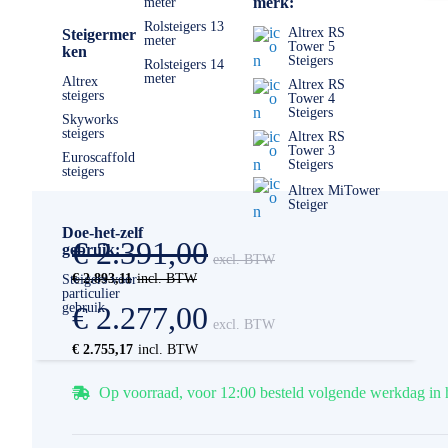
merk:
meter
Rolsteigers 13
Altrex RS
Steigermer
meter
Tower 5
ken
Steigers
Rolsteigers 14
meter
Altrex
Altrex RS
steigers
Tower 4
Steigers
Skyworks
steigers
Altrex RS
Tower 3
Euroscaffold
Steigers
steigers
Altrex MiTower
Steiger
Doe-het-zelf
€ 2.391,00
gebruik:
€ 2.893,11
Steigers voor
particulier
gebruik
€ 2.277,00
€ 2.755,17
Op voorraad, voor 12:00 besteld volgende werkdag in 