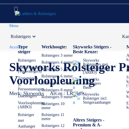
Menu
Rolsteigers
Kam
Voor 12:00 uur besteld,
volgende werkdag in huis
Type
Werkhoogte:
Skyworks Steigers -
M
Account
steiger
Beste Keuze:
Rolsteigers 3 meter
A
k
Rolsteigers
Skyworks
Rolsteigers 4 meter
Skyworks Rolsteiger P
Rolsteigers met
A
Kamersteigers
Voorloopleuning
Rolsteigers 5 meter
k
(vouwsteigers)
(ARBO)
Voorloopleuning
Rolsteigers 6 meter
S
Trapsteigers
Skyworks
k
Rolsteigers 7 meter
Rolsteigers
1-
(
Basis
Persoonssteigers
Rolsteigers 8 meter
W
Merk:
Skyworks
Art.nr.:
LR6049
Skyworks
Daksteigers
k
Rolsteigers 9 meter
Rolsteiger incl.
Steigeraanhanger
Voorloopleuning
E
Rolsteigers 10
(ARBO)
k
meter
Rolsteiger
Rolsteigers 11
meter
Altrex Steigers -
met
Premium & A-
Rolsteigers 12
Aanhanger