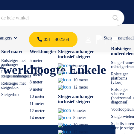
hangers
Steigermateriaal
Products 
0511-402564
 offerte
Rolsteiger
Snel naar:
Werkhoogte:
Steigeraanhanger
onderdelen
inclusief steiger:
Rolsteiger met
5 meter
Steigerframes
aanhanger
m werkhoogte Enkele
6 meter
rolsteigerfra
old
6 meter
Losse
8 meter
Rolsteiger
7 meter
steigeraanhangers
platforms
10 meter
8 meter
(vloer)
Rolsteiger met
12 meter
steigerbok
9 meter
Rolsteiger
schoren
Steigerbok
Steigeraanhanger
10 meter
(horizontaal 
inclusief steiger:
diagonaal)
11 meter
Voorloopleun
6 meter
12 meter
Steigerwielen
8 meter
14 meter
Stabilisatoren
10 meter
voor je steige
12 meter