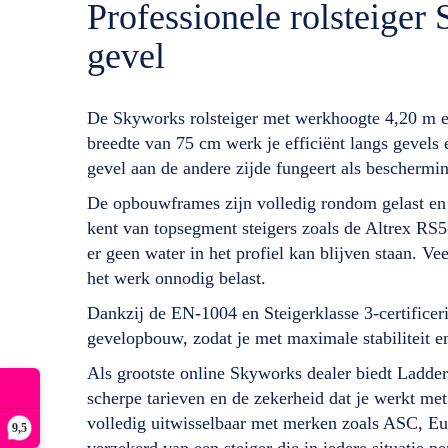
Professionele rolsteige
gevel
De Skyworks rolsteiger met werkhoogte 4,20 m en
breedte van 75 cm werk je efficiënt langs gevels 
gevel aan de andere zijde fungeert als besche
De opbouwframes zijn volledig rondom gelast en v
kent van topsegment steigers zoals de Altrex RS5-
er geen water in het profiel kan blijven staan. 
het werk onnodig belast.
Dankzij de EN-1004 en Steigerklasse 3-certificer
gevelopbouw, zodat je met maximale stabiliteit en
Als grootste online Skyworks dealer biedt Ladderse
scherpe tarieven en de zekerheid dat je werkt met 
volledig uitwisselbaar met merken zoals ASC, Eur
9,5
verzekerd van een steiger die in iedere situatie 