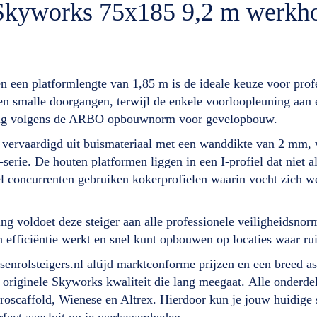
r Skyworks 75x185 9,2 m werkh
 een platformlengte van 1,85 m is de ideale keuze voor prof
en smalle doorgangen, terwijl de enkele voorloopleuning aan é
rming volgens de ARBO opbouwnorm voor gevelopbouw.
ervaardigd uit buismateriaal met een wanddikte van 2 mm, ve
serie. De houten platformen liggen in een I-profiel dat niet a
Veel concurrenten gebruiken kokerprofielen waarin vocht zich 
ing voldoet deze steiger aan alle professionele veiligheidsno
 efficiëntie werkt en snel kunt opbouwen op locaties waar rui
nrolsteigers.nl altijd marktconforme prijzen en een breed asso
originele Skyworks kwaliteit die lang meegaat. Alle onderdelen 
oscaffold, Wienese en Altrex. Hierdoor kun je jouw huidige s
perfect aansluit op je werkzaamheden.