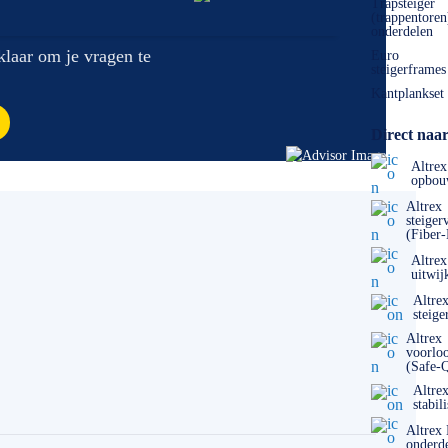
Trapsteiger
(trappentoren
onderdelen
 klaar om je vragen te
Euro
steigerframes
Kantplankset
Direct naar
Altrex
opbou
Altrex
steiger
(Fiber
Altrex
uitwij
Altre
steige
Altrex
voorlo
(Safe-
Altre
stabil
Altrex
onderd