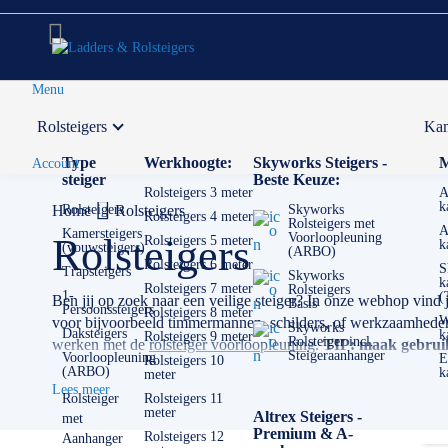
Menu
Rolsteigers
Kam
Voor 12:00 uur besteld,
volgende werkdag in huis
Type
Werkhoogte:
Skyworks Steigers -
M
Account
steiger
Beste Keuze:
Rolsteigers 3 meter
A
k
Home
Rolsteigers
Rolsteigers
Skyworks
Rolsteigers 4 meter
Rolsteigers met
A
Kamersteigers
Voorloopleuning
Rolsteigers
Rolsteigers 5 meter
k
(vouwsteigers)
(ARBO)
Rolsteigers 6 meter
S
Trapsteigers
Skyworks
k
Rolsteigers 7 meter
Rolsteigers
1-
(
Ben jij op zoek naar een veilige steiger? In onze webhop vind 
Basis
Persoonssteigers
Rolsteigers 8 meter
W
voor bijvoorbeeld timmermannen, schilders, of werkzaamheden m
Skyworks
Daksteigers
k
Rolsteigers 9 meter
Rolsteiger incl.
werken met de
rolsteiger voorloopleuning
.
TIP: maak gebruik 
Steigeraanhanger
Voorloopleuning
E
Rolsteigers 10
(ARBO)
k
meter
✅
Voor 12U besteld = volgende werkdag op locatie
Lees meer
✅
Vrijblijvende offerte
op maat
Rolsteiger
Rolsteigers 11
meter
Altrex Steigers -
met
✅ Contact:
0511- 40 25 64
, of
mail
Premium & A-
Rolsteigers 12
Aanhanger