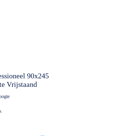
essioneel 90x245
e Vrijstaand
oogte
k