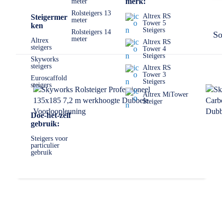
merk:
meter
Rolsteigers 13
Altrex RS
Steigermer
meter
Tower 5
ken
Steigers
Rolsteigers 14
So
meter
Altrex
Altrex RS
steigers
Tower 4
Steigers
Skyworks
steigers
Altrex RS
Tower 3
Euroscaffold
Steigers
steigers
Altrex MiTower
Steiger
Doe-het-zelf
gebruik:
Steigers voor
particulier
gebruik