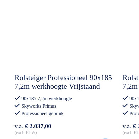
Rolsteiger Professioneel 90x185
Rolst
7,2m werkhoogte Vrijstaand
7,2m
Vrijs
90x185 7,2m werkhoogte
90x1
Skyworks Primus
Skyw
Professioneel gebruik
Prof
v.a.
€ 2.037,00
v.a.
€ 
excl. BTW
excl. 