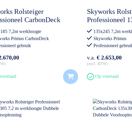
rks Rolsteiger
Skyworks Rolst
essioneel CarbonDeck
Professioneel 
185 7,2 m werkhoogte
werkhoogte Du
185 7,2m werkhoogte
135x245 7,2m werk
ele Voorloopleuning
Voorloopleunin
orks Primus CarbonDeck
Skyworks Primus
essioneel gebruik
Professioneel gebrui
2.670,00
v.a.
€ 2.653,00
BTW
excl. BTW
voorraad
Op voorraad