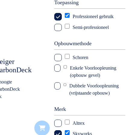
Toepassing
Professioneel gebruik
Semi-professioneel
Opbouwmethode
Schoren
eiger
Enkele Voorloopleuning
CarbonDeck
(opbouw gevel)
 werkhoogte
hoogte
opleuning
Dubbele Voorloopleuning
CarbonDeck
(vrijstaande opbouw)
k
Merk
Altrex
Skyworks