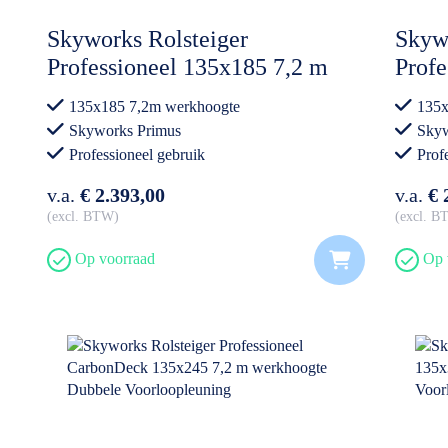
Skyworks Rolsteiger
Skywo
Professioneel 135x185 7,2 m
Prof
werkhoogte Dubbele
135x
135x185 7,2m werkhoogte
135x
Voorloopleuning
Dubb
Skyworks Primus
Skyw
Professioneel gebruik
Prof
v.a.
€ 2.393,00
v.a.
€ 
excl. BTW
excl. 
Op voorraad
Op 