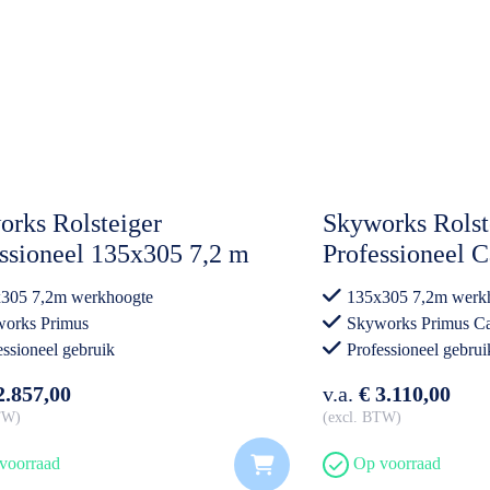
rks Rolsteiger
Skyworks Rolst
ssioneel 135x305 7,2 m
Professioneel 
hoogte Dubbele
135x305 7,2 m
305 7,2m werkhoogte
135x305 7,2m werk
loopleuning
Dubbele Voorlo
orks Primus
Skyworks Primus 
essioneel gebruik
Professioneel gebrui
2.857,00
v.a.
€ 3.110,00
BTW
excl. BTW
voorraad
Op voorraad