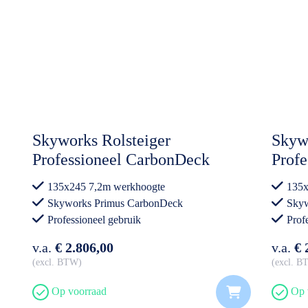
Skyworks Rolsteiger
Skywo
Professioneel CarbonDeck
Profe
135x245 7,2 m werkhoogte
werk
135x245 7,2m werkhoogte
135x
Dubbele Voorloopleuning
Voor
Skyworks Primus CarbonDeck
Skyw
Professioneel gebruik
Prof
v.a.
€ 2.806,00
v.a.
€ 
excl. BTW
excl. 
Op voorraad
Op 