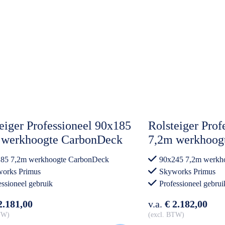
eiger Professioneel 90x185
Rolsteiger Prof
 werkhoogte CarbonDeck
7,2m werkhoogt
taand
85 7,2m werkhoogte CarbonDeck
90x245 7,2m werkh
orks Primus
Skyworks Primus
essioneel gebruik
Professioneel gebrui
2.181,00
v.a.
€ 2.182,00
BTW
excl. BTW