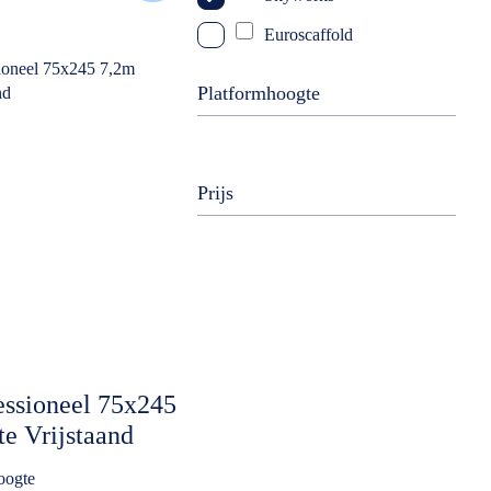
Euroscaffold
Platformhoogte
Prijs
essioneel 75x245
e Vrijstaand
oogte