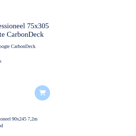
essioneel 75x305
te CarbonDeck
oogte CarbonDeck
k