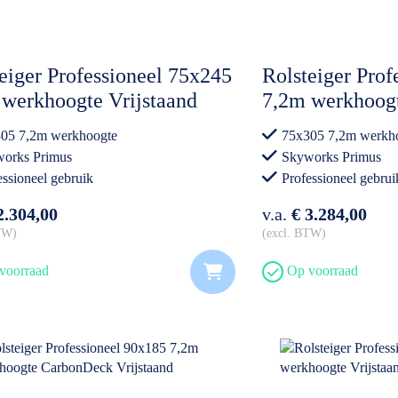
eiger Professioneel 75x245
Rolsteiger Prof
werkhoogte Vrijstaand
7,2m werkhoog
Vrijstaand
05 7,2m werkhoogte
75x305 7,2m werkh
orks Primus
Skyworks Primus
essioneel gebruik
Professioneel gebrui
2.304,00
v.a.
€ 3.284,00
BTW
excl. BTW
voorraad
Op voorraad