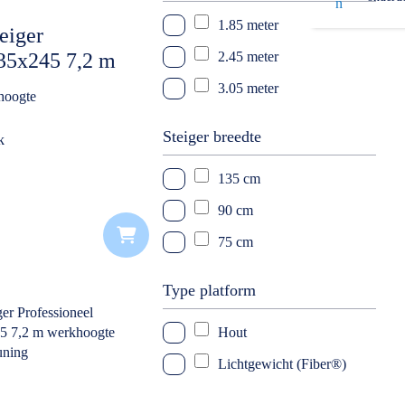
1.85 meter
11 meter
eiger
135x245 7,2 m
2.45 meter
12 meter
bbele
3.05 meter
13 meter
hoogte
g
14 meter
Steiger breedte
k
135 cm
90 cm
75 cm
Type platform
Hout
Lichtgewicht (Fiber®)