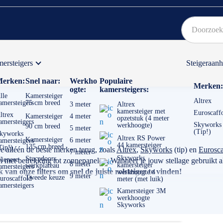
ersteigers
Steigeraan
Bekijk hier onze Actiepagina
Binnen 1 dag een
gratis
erken:
Snel naar:
Werkho
Populaire
Merken:
ogte:
kamersteigers:
lle
Kamersteiger
Altrex
amersteigers
75 cm breed
3 meter
Altrex
kamersteiger met
Euroscaff
ltrex
Kamersteiger
4 meter
opzetstuk (4 meter
amersteigers
Skyworks
werkhoogte)
90 cm breed
5 meter
(Tip!)
kyworks
Altrex RS Power
Kamersteiger
6 meter
amersteigers
44 kamersteiger
135 cm breed
Tip!)
je alléén de beste merken terug, zoals
Altrex
,
Skyworks
(tip) en
Eurosca
7 meter
Skyworks
Stucadoors
ienese
et betrekking tot zonnepanelen. Wanneer je jouw stellage gebruikt als
8 meter
kamersteiger
werkplateau
amersteigers
van onze filters om snel de juiste rolsteiger te vinden!
werkhoogte 4
9 meter
Tweede keuze
uroscaffold
meter (met luik)
amersteigers
Kamersteiger 3M
werkhoogte
Skyworks