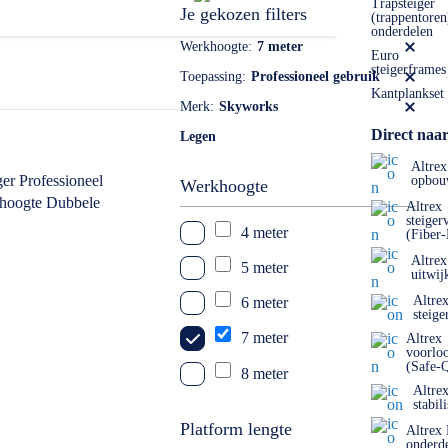
Trapsteiger
Je gekozen filters
(trappentoren
onderdelen
Werkhoogte
7 meter
Euro
steigerframes
Toepassing
Professioneel gebruik
Kantplankset
Merk
Skyworks
Direct naar
Legen
Altrex
opbou
Werkhoogte
Altrex
steiger
4 meter
(Fiber
Altrex
5 meter
uitwij
Altre
6 meter
steige
7 meter
Altrex
voorlo
(Safe-
8 meter
Altre
stabil
9 meter
Platform lengte
Altrex
10 meter
onderd