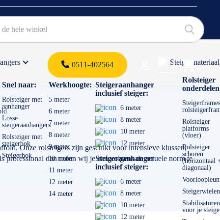
hangers
Steigermateriaal
Products 
0511-402564
 offerte
Rolsteiger
Snel naar:
Werkhoogte:
Steigeraanhanger
onderdelen
inclusief steiger:
Rolsteiger met
5 meter
Steigerframes
aanhanger
6 meter
rolsteigerfra
old
6 meter
Losse
8 meter
Rolsteiger
7 meter
steigeraanhangers
platforms
10 meter
8 meter
(vloer)
Rolsteiger met
12 meter
steigerbok
9 meter
ffold
. Onze rolsteigers zijn geschikt voor intensieve klussen,
Rolsteiger
schoren
Steigerbok
 professional dan raden wij je aan volgens de actuele norm te
Steigeraanhanger
10 meter
(horizontaal 
inclusief steiger:
diagonaal)
11 meter
Voorloopleun
6 meter
12 meter
Steigerwielen
8 meter
14 meter
Stabilisatoren
10 meter
voor je steige
12 meter