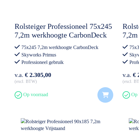
Rolsteiger Professioneel 75x245
Rolst
7,2m werkhoogte CarbonDeck
7,2m 
Vrijstaand
75x245 7,2m werkhoogte CarbonDeck
75x3
Skyworks Primus
Skyw
Professioneel gebruik
Prof
v.a.
€ 2.305,00
v.a.
€ 
excl. BTW
excl. 
Op voorraad
Op 