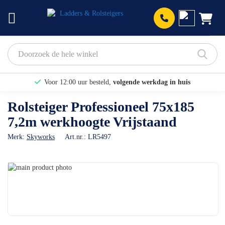
Prod
Voor 12:00 uur besteld,
volgende werkdag in huis
Bekijk hier onze Actiepagina
Rolsteiger Professioneel 75x185
7,2m werkhoogte Vrijstaand
Binnen 1 dag een
gratis offerte
Merk:
Skyworks
Art.nr.:
LR5497
Ga
naar
Ga
het
naar
einde
het
van
begin
de
van