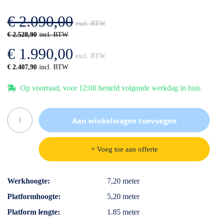
afbeeldingen-
de
gallerij
afbeeldingen-
€ 2.090,00
gallerij
€ 2.528,90
€ 1.990,00
€ 2.407,90
Op voorraad, voor 12:00 besteld volgende werkdag in huis
Aan winkelwagen toevoegen
+ Voeg toe aan offerte
Specificaties
Werkhoogte
7,20 meter
Platformhoogte
5,20 meter
Platform lengte
1.85 meter