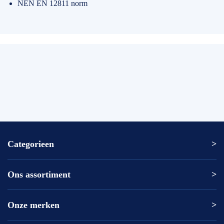
NEN EN 12811 norm
Categorieen
Ons assortiment
Altrex ladder
Altrex trap
Altrex kamersteiger
Onze merken
Altrex
Rolsteiger kopen
ASC