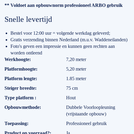
** Voldoet aan opbouwnorm professioneel ARBO gebruik
Snelle levertijd
Bestel voor 12:00 uur = volgende werkdag geleverd;
Gratis verzending binnen Nederland (m.u.v. Waddeneilanden)
Foto's geven een impressie en kunnen geen rechten aan
worden ontleend
Specificaties
Werkhoogte
7,20 meter
Platformhoogte
5,20 meter
Platform lengte
1.85 meter
Steiger breedte
75 cm
Type platform
Hout
Opbouwmethode
Dubbele Voorloopleuning
(vrijstaande opbouw)
Toepassing
Professioneel gebruik
Product op voorraad?
Ja