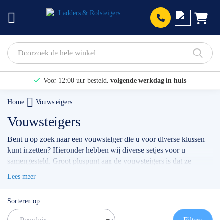
Prod
Voor 12:00 uur besteld,
volgende werkdag in huis
Bekijk hier onze Actiepagina
Home
Vouwsteigers
Binnen 1 dag een
gratis offerte
Vouwsteigers
Bent u op zoek naar een vouwsteiger die u voor diverse klussen
kunt inzetten? Hieronder hebben wij diverse setjes voor u
samengesteld. Groot pluspunt aan de vouwsteigers is dat ze
compact zijn en hierdoor gemakkelijk te verplaatsen. De steigers
Lees meer
zijn zowel voor buiten, als binnengebruik en uit te breiden tot 7.50
werkhoogte.
Sorteren op
✅ 14 dagen herroepingsrecht
✅ Voor 12:00 uur besteld = volgende werkdag geleverd (indien
Filters