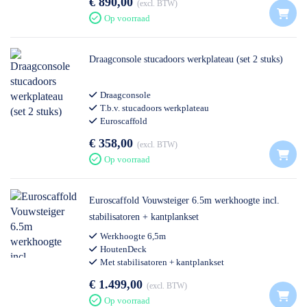
€ 890,00
excl. BTW
Op voorraad
Draagconsole stucadoors werkplateau (set 2 stuks)
Draagconsole
T.b.v. stucadoors werkplateau
Euroscaffold
Professioneel gebruik
€ 358,00
excl. BTW
Op voorraad
Euroscaffold Vouwsteiger 6.5m werkhoogte incl.
stabilisatoren + kantplankset
Werkhoogte 6,5m
HoutenDeck
Met stabilisatoren + kantplankset
€ 1.499,00
excl. BTW
Op voorraad