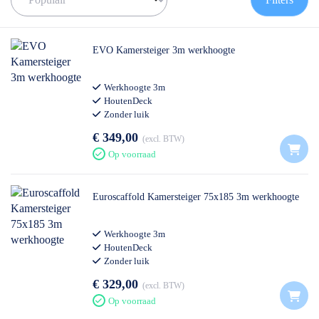
anders aangegeven)
✅ Hulp nodig? Neem dan
contact
op met onze klantenservice.
EVO Kamersteiger 3m werkhoogte
Werkhoogte 3m
HoutenDeck
Zonder luik
€ 349,00
excl. BTW
Op voorraad
Euroscaffold Kamersteiger 75x185 3m werkhoogte
Werkhoogte 3m
HoutenDeck
Zonder luik
€ 329,00
excl. BTW
Op voorraad