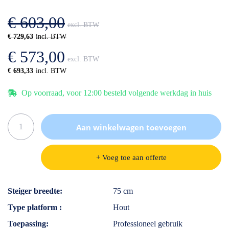
afbeeldingen-
de
gallerij
afbeeldingen-
€ 603,00
gallerij
€ 729,63
€ 573,00
€ 693,33
Op voorraad, voor 12:00 besteld volgende werkdag in huis
Aan winkelwagen toevoegen
+ Voeg toe aan offerte
Specificaties
Steiger breedte
75 cm
Type platform
Hout
Toepassing
Professioneel gebruik