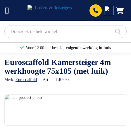
Prod
Voor 12:00 uur besteld,
volgende werkdag in huis
Bekijk hier onze Actiepagina
Euroscaffold Kamersteiger 4m
werkhoogte 75x185 (met luik)
Binnen 1 dag een
gratis offerte
Merk:
Euroscaffold
Art.nr.:
LR2058
Ga
naar
Ga
het
naar
einde
het
van
begin
de
van