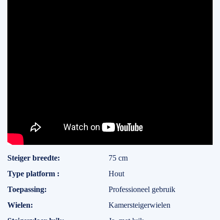
Specificaties
Steiger breedte
75 cm
Type platform
Hout
Toepassing
Professioneel gebruik
Wielen
Kamersteigerwielen