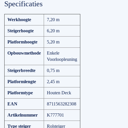
Specificaties
Werkhoogte
7,20 m
Steigerhoogte
6,20 m
Platformhoogte
5,20 m
Opbouwmethode
Enkele
Voorloopleuning
Steigerbreedte
0,75 m
Platformlengte
2,45 m
Platformtype
Houten Deck
EAN
8711563282308
Artikelnummer
K777701
Type steiger
Rolsteiger