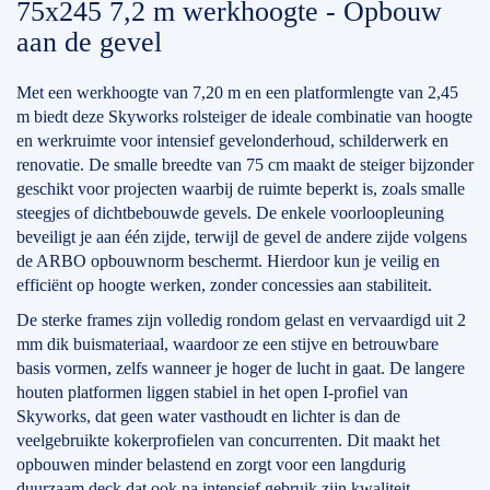
75x245 7,2 m werkhoogte - Opbouw
aan de gevel
Met een werkhoogte van 7,20 m en een platformlengte van 2,45
m biedt deze Skyworks rolsteiger de ideale combinatie van hoogte
en werkruimte voor intensief gevelonderhoud, schilderwerk en
renovatie. De smalle breedte van 75 cm maakt de steiger bijzonder
geschikt voor projecten waarbij de ruimte beperkt is, zoals smalle
steegjes of dichtbebouwde gevels. De enkele voorloopleuning
beveiligt je aan één zijde, terwijl de gevel de andere zijde volgens
de ARBO opbouwnorm beschermt. Hierdoor kun je veilig en
efficiënt op hoogte werken, zonder concessies aan stabiliteit.
De sterke frames zijn volledig rondom gelast en vervaardigd uit 2
mm dik buismateriaal, waardoor ze een stijve en betrouwbare
basis vormen, zelfs wanneer je hoger de lucht in gaat. De langere
houten platformen liggen stabiel in het open I-profiel van
Skyworks, dat geen water vasthoudt en lichter is dan de
veelgebruikte kokerprofielen van concurrenten. Dit maakt het
opbouwen minder belastend en zorgt voor een langdurig
duurzaam deck dat ook na intensief gebruik zijn kwaliteit