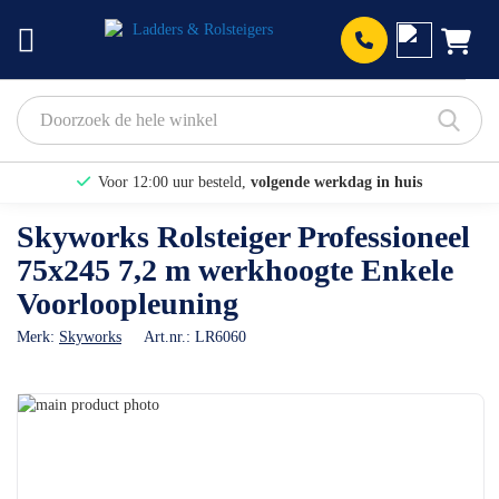
Prod
Voor 12:00 uur besteld,
volgende werkdag in huis
Bekijk hier onze Actiepagina
Skyworks Rolsteiger Professioneel
75x245 7,2 m werkhoogte Enkele
Binnen 1 dag een
gratis offerte
Voorloopleuning
Merk:
Skyworks
Art.nr.:
LR6060
Ga
naar
Ga
het
naar
einde
het
van
begin