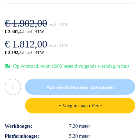
de
van
afbeeldingen-
de
gallerij
afbeeldingen-
€ 1.902,00
gallerij
€ 2.301,42
€ 1.812,00
€ 2.192,52
Op voorraad, voor 12:00 besteld volgende werkdag in huis
Aan winkelwagen toevoegen
+ Voeg toe aan offerte
Specificaties
Werkhoogte
7,20 meter
Platformhoogte
5,20 meter