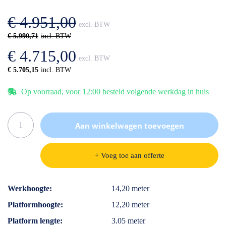
afbeeldingen-
de
gallerij
afbeeldingen-
€ 4.951,00
gallerij
€ 5.990,71
€ 4.715,00
€ 5.705,15
Op voorraad, voor 12:00 besteld volgende werkdag in huis
Aan winkelwagen toevoegen
+ Voeg toe aan offerte
Specificaties
Werkhoogte
14,20 meter
Platformhoogte
12,20 meter
Platform lengte
3.05 meter