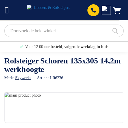
Prod
Voor 12:00 uur besteld,
volgende werkdag in huis
Bekijk hier onze Actiepagina
Rolsteiger Schoren 135x305 14,2m
werkhoogte
Binnen 1 dag een
gratis offerte
Merk:
Skyworks
Art.nr.:
LR6236
Ga
naar
Ga
het
naar
einde
het
van
begin
de
van