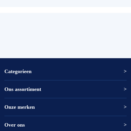
Categorieen
Ons assortiment
Altrex ladder
Altrex trap
Altrex kamersteiger
Onze merken
Altrex
Rolsteiger kopen
ASC
Kamersteiger kopen
DAS
Over ons
Altrex