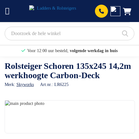
Prod
Voor 12:00 uur besteld,
volgende werkdag in huis
Bekijk hier onze Actiepagina
Rolsteiger Schoren 135x245 14,2m
werkhoogte Carbon-Deck
Binnen 1 dag een
gratis offerte
Merk:
Skyworks
Art.nr.:
LR6225
Ga
naar
Ga
het
naar
einde
het
van
begin
de
van