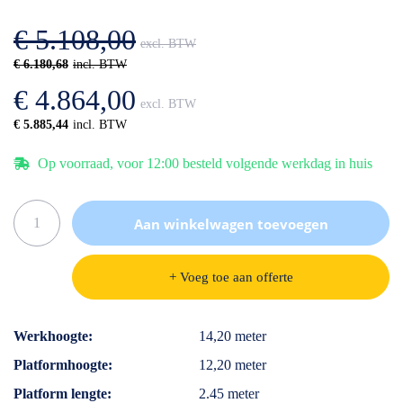
afbeeldingen-
de
gallerij
afbeeldingen-
€ 5.108,00
gallerij
€ 6.180,68
€ 4.864,00
€ 5.885,44
Op voorraad, voor 12:00 besteld volgende werkdag in huis
Aan winkelwagen toevoegen
+ Voeg toe aan offerte
Specificaties
Werkhoogte
14,20 meter
Platformhoogte
12,20 meter
Platform lengte
2.45 meter