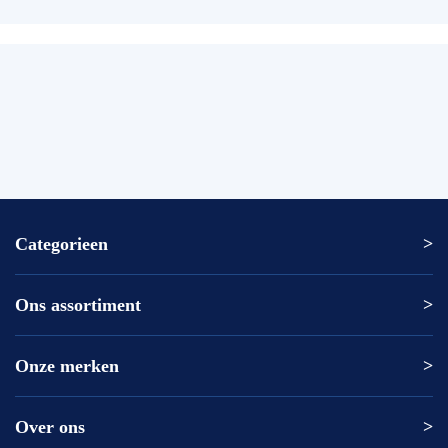
Categorieen
Ons assortiment
Altrex ladder
Altrex trap
Altrex kamersteiger
Onze merken
Altrex
Rolsteiger kopen
ASC
Kamersteiger kopen
DAS
Over ons
Altrex