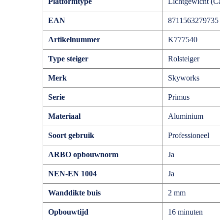
Platformtype
Lichtgewicht (
EAN
8711563279735
Artikelnummer
K777540
Type steiger
Rolsteiger
Merk
Skyworks
Serie
Primus
Materiaal
Aluminium
Soort gebruik
Professioneel
ARBO opbouwnorm
Ja
NEN-EN 1004
Ja
Wanddikte buis
2 mm
Opbouwtijd
16 minuten