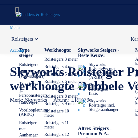
Menu
Rolsteigers
Kam
Voor 12:00 uur besteld,
volgende werkdag in huis
Type
Werkhoogte:
Skyworks Steigers -
M
Account
steiger
Beste Keuze:
Rolsteigers 3 meter
A
k
Rolsteigers
Skyworks
Rolsteigers 4 meter
Skyworks Rolsteiger P
Rolsteigers met
A
Kamersteigers
Voorloopleuning
Rolsteigers 5 meter
k
(vouwsteigers)
(ARBO)
werkhoogte Dubbele V
Rolsteigers 6 meter
S
Trapsteigers
Skyworks
k
Rolsteigers 7 meter
Rolsteigers
1-
(
Basis
Persoonssteigers
Rolsteigers 8 meter
W
Merk:
Skyworks
Art.nr.:
LR5479
Skyworks
Daksteigers
k
Rolsteigers 9 meter
Rolsteiger incl.
Steigeraanhanger
Voorloopleuning
E
Rolsteigers 10
(ARBO)
k
meter
Rolsteiger
Rolsteigers 11
meter
Altrex Steigers -
met
Premium & A-
Rolsteigers 12
Aanhanger