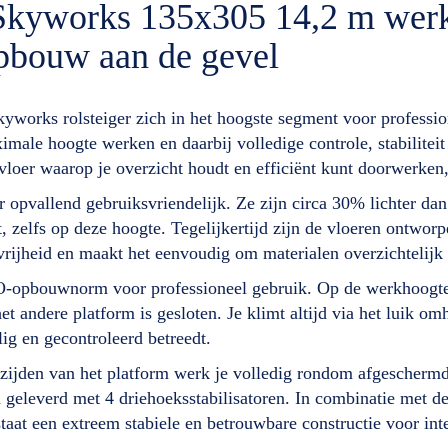
r Skyworks 135x305 14,2 m we
pbouw aan de gevel
works rolsteiger zich in het hoogste segment voor professio
imale hoogte werken en daarbij volledige controle, stabilitei
vloer waarop je overzicht houdt en efficiënt kunt doorwerken,
opvallend gebruiksvriendelijk. Ze zijn circa 30% lichter da
, zelfs op deze hoogte. Tegelijkertijd zijn de vloeren ontworp
rijheid en maakt het eenvoudig om materialen overzichtelijk 
opbouwnorm voor professioneel gebruik. Op de werkhoogte b
het andere platform is gesloten. Je klimt altijd via het luik 
ig en gecontroleerd betreedt.
zijden van het platform werk je volledig rondom afgeschermd
d geleverd met 4 driehoeksstabilisatoren. In combinatie met 
t een extreem stabiele en betrouwbare constructie voor inten