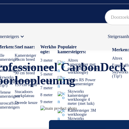
ersteigers
Steigeraan
Bekijk hier onze Actiepagina
Binnen 1 dag een
gratis
erken:
Snel naar:
Werkho
Populaire
Merken:
ogte:
kamersteigers:
lle
Kamersteiger
Altrex
amersteigers
75 cm breed
3 meter
Altrex
rofessioneel CarbonDeck
kamersteiger met
Euroscaff
ltrex
Kamersteiger
4 meter
opzetstuk (4 meter
amersteigers
Skyworks
werkhoogte)
90 cm breed
5 meter
oorloopleuning
(Tip!)
kyworks
Altrex RS Power
Kamersteiger
6 meter
amersteigers
44 kamersteiger
135 cm breed
Tip!)
7 meter
Skyworks
Stucadoors
ienese
8 meter
kamersteiger
werkplateau
amersteigers
werkhoogte 4
9 meter
Tweede keuze
uroscaffold
meter (met luik)
amersteigers
Ga
Kamersteiger 3M
naar
Ga
werkhoogte
Skyworks
het
naar
einde
het