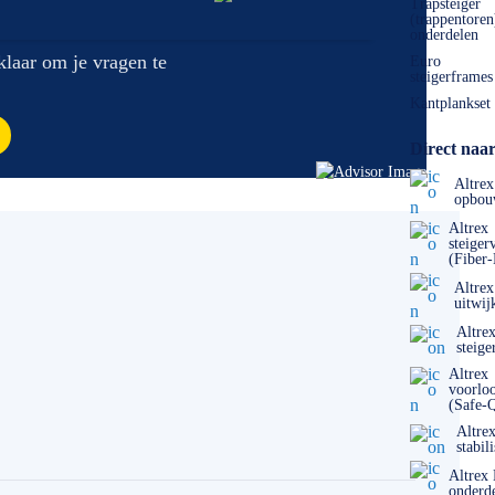
Trapsteiger
(trappentoren
onderdelen
 klaar om je vragen te
Euro
steigerframes
Kantplankset
Direct naar
Altrex
opbou
Altrex
steiger
(Fiber
Altrex
uitwij
Altre
steige
Altrex
voorlo
(Safe-
Altre
stabil
Altrex
onderd