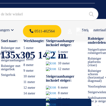
hangers
Steigermateriaal
Products 
0511-402564
 offerte
Rolsteiger
Snel naar:
Werkhoogte:
Steigeraanhanger
onderdelen
inclusief steiger:
Rolsteiger met
5 meter
Steigerframes
aanhanger
 135x305 14,2 m
6 meter
rolsteigerfra
old
6 meter
Losse
8 meter
Rolsteiger
7 meter
steigeraanhangers
platforms
10 meter
8 meter
(vloer)
Rolsteiger met
12 meter
steigerbok
9 meter
Rolsteiger
schoren
Steigerbok
Steigeraanhanger
10 meter
(horizontaal 
inclusief steiger:
diagonaal)
11 meter
Voorloopleun
6 meter
12 meter
Steigerwielen
8 meter
14 meter
Stabilisatoren
10 meter
voor je steige
12 meter