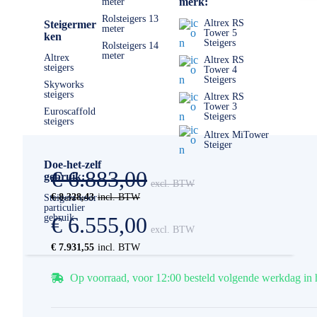
merk:
meter
Rolsteigers 13
Altrex RS
Steigermer
meter
Tower 5
ken
Steigers
Rolsteigers 14
meter
Altrex
Altrex RS
steigers
Tower 4
Steigers
Skyworks
steigers
Altrex RS
Tower 3
Euroscaffold
Steigers
steigers
Altrex MiTower
Steiger
Doe-het-zelf
€ 6.883,00
gebruik:
€ 8.328,43
Steigers voor
particulier
gebruik
€ 6.555,00
€ 7.931,55
Op voorraad, voor 12:00 besteld volgende werkdag in 