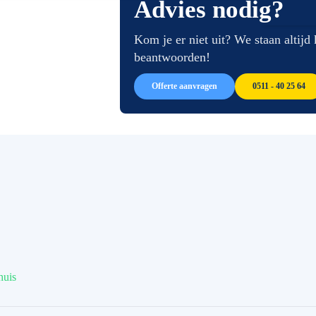
Advies nodig?
van
begin
de
van
afbeeldingen-
de
Kom je er niet uit? We staan altijd
gallerij
afbeeldingen-
beantwoorden!
gallerij
Offerte aanvragen
0511 - 40 25 64
huis