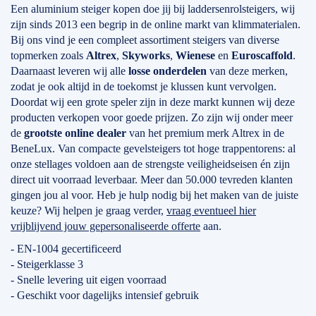
Een aluminium steiger kopen doe jij bij laddersenrolsteigers, wij
zijn sinds 2013 een begrip in de online markt van klimmaterialen.
Bij ons vind je een compleet assortiment steigers van diverse
topmerken zoals
Altrex
,
Skyworks
,
Wienese
en
Euroscaffold
.
Daarnaast leveren wij alle
losse onderdelen
van deze merken,
zodat je ook altijd in de toekomst je klussen kunt vervolgen.
Doordat wij een grote speler zijn in deze markt kunnen wij deze
producten verkopen voor goede prijzen. Zo zijn wij onder meer
de
grootste online dealer
van het premium merk Altrex in de
BeneLux. Van compacte gevelsteigers tot hoge trappentorens: al
onze stellages voldoen aan de strengste veiligheidseisen én zijn
direct uit voorraad leverbaar. Meer dan 50.000 tevreden klanten
gingen jou al voor. Heb je hulp nodig bij het maken van de juiste
keuze? Wij helpen je graag verder,
vraag eventueel hier
vrijblijvend jouw gepersonaliseerde offerte
aan.
- EN-1004 gecertificeerd
- Steigerklasse 3
- Snelle levering uit eigen voorraad
- Geschikt voor dagelijks intensief gebruik