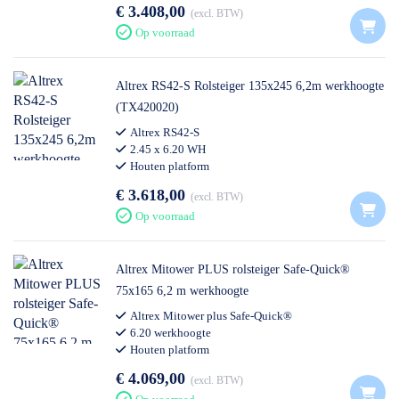
€ 3.408,00
excl. BTW
Op voorraad
Altrex RS42-S Rolsteiger 135x245 6,2m werkhoogte
(TX420020)
Altrex RS42-S
2.45 x 6.20 WH
Houten platform
€ 3.618,00
excl. BTW
Op voorraad
Altrex Mitower PLUS rolsteiger Safe-Quick®
75x165 6,2 m werkhoogte
Altrex Mitower plus Safe-Quick®
6.20 werkhoogte
Houten platform
€ 4.069,00
excl. BTW