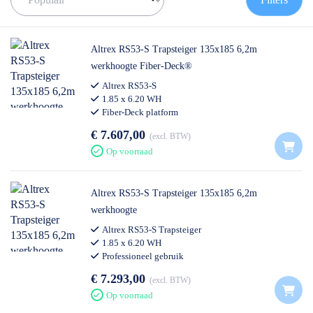
de juiste rolsteiger te vinden!
✅
Voor 12U besteld = volgende werkdag op locatie
✅
Vrijblijvende offerte
op maat
Altrex RS53-S Trapsteiger 135x185 6,2m
✅ Contact:
0511- 40 25 64
, of
mail
werkhoogte Fiber-Deck®
Altrex RS53-S
1.85 x 6.20 WH
Fiber-Deck platform
€ 7.607,00
excl. BTW
Op voorraad
Altrex RS53-S Trapsteiger 135x185 6,2m
werkhoogte
Altrex RS53-S Trapsteiger
1.85 x 6.20 WH
Professioneel gebruik
€ 7.293,00
excl. BTW
Op voorraad