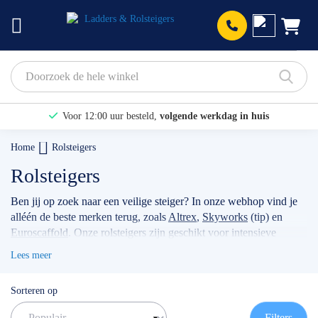
Prod
Voor 12:00 uur besteld,
volgende werkdag in huis
Bekijk hier onze Actiepagina
Home
Rolsteigers
Binnen 1 dag een
gratis offerte
Rolsteigers
Ben jij op zoek naar een veilige steiger? In onze webhop vind je
alléén de beste merken terug, zoals
Altrex
,
Skyworks
(tip) en
Euroscaffold
. Onze rolsteigers zijn geschikt voor intensieve
klussen, voor bijvoorbeeld timmermannen, schilders, of
Lees meer
werkzaamheden met betrekking tot zonnepanelen. Wanneer je
jouw stellage gebruikt als professional dan raden wij je aan
Sorteren op
volgens de actuele norm te werken met de
rolsteiger
voorloopleuning
.
TIP: maak gebruik van onze filters om snel
Filters