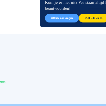
afbeeldingen-
de
Kom je er niet uit? We staan altijd
gallerij
afbeeldingen-
beantwoorden!
gallerij
Offerte aanvragen
0511 - 40 25 64
huis