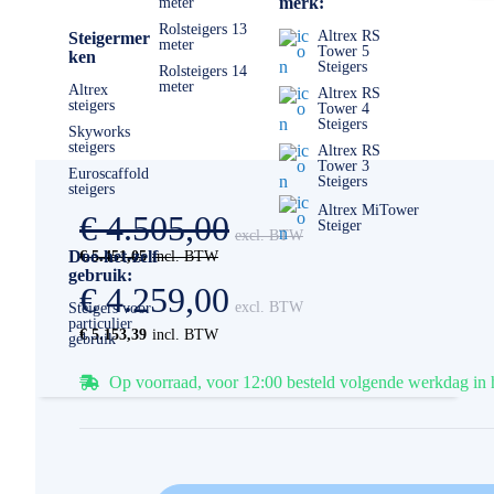
merk:
meter
Rolsteigers 13
Altrex RS
Steigermer
meter
Tower 5
ken
Steigers
Rolsteigers 14
meter
Altrex
Altrex RS
steigers
Tower 4
Steigers
Skyworks
steigers
Altrex RS
Tower 3
Euroscaffold
Steigers
steigers
Altrex MiTower
€ 4.505,00
Steiger
Doe-het-zelf
€ 5.451,05
gebruik:
€ 4.259,00
Steigers voor
particulier
€ 5.153,39
gebruik
Op voorraad, voor 12:00 besteld volgende werkdag in 