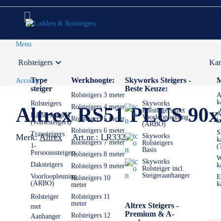
Menu
Rolsteigers
Kam
Voor 12:00 uur besteld,
volgende werkdag in huis
Type
Werkhoogte:
Skyworks Steigers -
M
Account
steiger
Beste Keuze:
Rolsteigers 3 meter
A
k
Rolsteigers
Skyworks
Rolsteigers 4 meter
Altrex RS51 PLUS 90x
Rolsteigers met
A
Kamersteigers
Voorloopleuning
Rolsteigers 5 meter
k
(vouwsteigers)
(ARBO)
Rolsteigers 6 meter
S
Trapsteigers
Merk:
Altrex
Art.nr.:
LR3323
Skyworks
k
Rolsteigers 7 meter
Rolsteigers
1-
(
Basis
Persoonssteigers
Rolsteigers 8 meter
W
Skyworks
Daksteigers
k
Rolsteigers 9 meter
Rolsteiger incl.
Steigeraanhanger
Voorloopleuning
E
Rolsteigers 10
(ARBO)
k
meter
Rolsteiger
Rolsteigers 11
meter
Altrex Steigers -
met
Premium & A-
Rolsteigers 12
Aanhanger