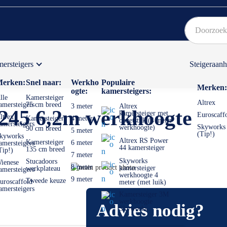
ersteigers
Steigeraan
Bekijk hier onze Actiepagina
Binnen 1 dag een
gratis
erken:
Snel naar:
Werkho
Populaire
Merken:
ogte:
kamersteigers:
lle
Kamersteiger
Altrex
amersteigers
75 cm breed
3 meter
Altrex
245 6,2m werkhoogte
kamersteiger met
Euroscaff
ltrex
Kamersteiger
4 meter
opzetstuk (4 meter
amersteigers
Skyworks
werkhoogte)
90 cm breed
5 meter
(Tip!)
kyworks
Altrex RS Power
Kamersteiger
6 meter
amersteigers
44 kamersteiger
135 cm breed
Tip!)
7 meter
Skyworks
Stucadoors
ienese
Ga
8 meter
kamersteiger
werkplateau
amersteigers
werkhoogte 4
naar
Ga
9 meter
Tweede keuze
uroscaffold
meter (met luik)
het
naar
amersteigers
Kamersteiger 3M
einde
het
werkhoogte
Advies nodig?
van
begin
Skyworks
de
van