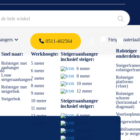
hangers
Steigermateriaal
Products 
0511-402564
 offerte
Rolsteiger
Snel naar:
Werkhoogte:
Steigeraanhanger
onderdelen
inclusief steiger:
Rolsteiger met
5 meter
Steigerframes
aanhanger
6 meter
rolsteigerfra
old
6 meter
Losse
8 meter
Rolsteiger
7 meter
steigeraanhangers
platforms
10 meter
8 meter
(vloer)
Rolsteiger met
12 meter
steigerbok
9 meter
Rolsteiger
schoren
Steigerbok
Steigeraanhanger
10 meter
(horizontaal 
inclusief steiger:
diagonaal)
11 meter
Voorloopleun
6 meter
12 meter
Steigerwielen
8 meter
14 meter
Stabilisatoren
10 meter
voor je steige
12 meter