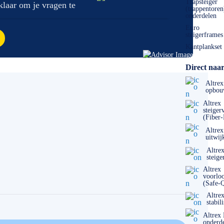
Trapsteiger
 klaar om je vragen te
(trappentoren
onderdelen
Euro
steigerframes
Kantplankset
Direct naar
Altrex
opbou
Altrex
steiger
(Fiber
Altrex
uitwij
Altre
steige
Altrex
voorlo
(Safe-
Altre
stabil
Altrex
onderd