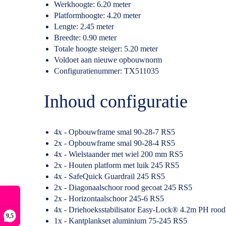
Werkhoogte: 6.20 meter
Platformhoogte: 4.20 meter
Lengte: 2.45 meter
Breedte: 0.90 meter
Totale hoogte steiger: 5.20 meter
Voldoet aan nieuwe opbouwnorm
Configuratienummer: TX511035
Inhoud configuratie
4x - Opbouwframe smal 90-28-7 RS5
2x - Opbouwframe smal 90-28-4 RS5
4x - Wielstaander met wiel 200 mm RS5
2x - Houten platform met luik 245 RS5
4x - SafeQuick Guardrail 245 RS5
2x - Diagonaalschoor rood gecoat 245 RS5
2x - Horizontaalschoor 245-6 RS5
4x - Driehoeksstabilisator Easy-Lock® 4.2m PH roo
9,5
1x - Kantplankset aluminium 75-245 RS5