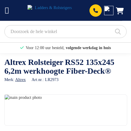
Prod
Voor 12:00 uur besteld,
volgende werkdag in huis
Bekijk hier onze Actiepagina
Altrex Rolsteiger RS52 135x245
6,2m werkhoogte Fiber-Deck®
Binnen 1 dag een
gratis offerte
Merk:
Altrex
Art.nr.:
LR2973
Ga
naar
Ga
het
naar
einde
het
van
begin
de
van