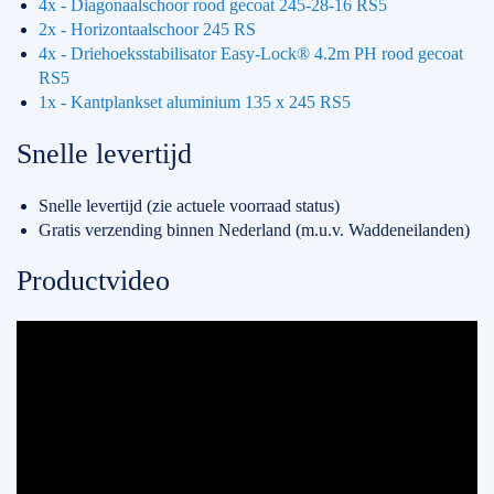
4x - Diagonaalschoor rood gecoat 245-28-16 RS5
2x - Horizontaalschoor 245 RS
4x - Driehoeksstabilisator Easy-Lock® 4.2m PH rood gecoat
RS5
1x - Kantplankset aluminium 135 x 245 RS5
Snelle levertijd
Snelle levertijd (zie actuele voorraad status)
Gratis verzending binnen Nederland (m.u.v. Waddeneilanden)
Productvideo