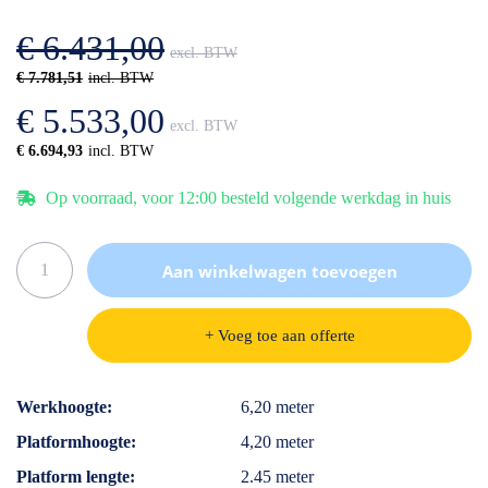
afbeeldingen-
de
gallerij
afbeeldingen-
€ 6.431,00
gallerij
€ 7.781,51
€ 5.533,00
€ 6.694,93
Op voorraad, voor 12:00 besteld volgende werkdag in huis
Aan winkelwagen toevoegen
+ Voeg toe aan offerte
Specificaties
Werkhoogte
6,20 meter
Platformhoogte
4,20 meter
Platform lengte
2.45 meter