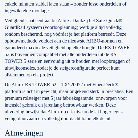
enkele minuten stabiel laten staan – zonder losse onderdelen of
ingewikkelde montage.
Veiligheid staat centraal bij Altrex. Dankzij het Safe-Quick®
GuardRail-systeem (voorloopleuning) werk je altijd volledig
rondom beschermd, nog vóórdat je het platform betreedt. Deze
opbouwmethode voldoet aan de nieuwste ARBO-normen en
garandeert maximale veiligheid op elke hoogte. De RS TOWER
52 is bovendien compatibel met alle onderdelen uit de RS
TOWER 5-serie en eenvoudig uit te breiden met loopbruggen of
uitwijkconsoles, zodat je de steigerconfiguratie perfect kunt
afstemmen op elk project.
De Altrex RS TOWER 52 – TX520052 met Fiber-Deck®
platform is licht in gewicht, maar ongekend sterk in prestaties. Een
premium rolsteiger met 5 jaar fabrieksgarantie, ontworpen voor
intensief gebruik en jarenlang betrouwbaar werken. Deze
uitvoering bewijst dat Altrex op elk niveau de lat hoger legt –
veilig, duurzaam en volledig doordacht tot in elk detail.
Afmetingen