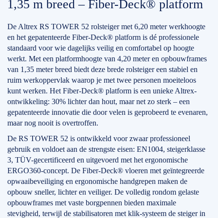
1,35 m breed – Fiber-Deck® platform
De Altrex RS TOWER 52 rolsteiger met 6,20 meter werkhoogte
en het gepatenteerde Fiber-Deck® platform is dé professionele
standaard voor wie dagelijks veilig en comfortabel op hoogte
werkt. Met een platformhoogte van 4,20 meter en opbouwframes
van 1,35 meter breed biedt deze brede rolsteiger een stabiel en
ruim werkoppervlak waarop je met twee personen moeiteloos
kunt werken. Het Fiber-Deck® platform is een unieke Altrex-
ontwikkeling: 30% lichter dan hout, maar net zo sterk – een
gepatenteerde innovatie die door velen is geprobeerd te evenaren,
maar nog nooit is overtroffen.
De RS TOWER 52 is ontwikkeld voor zwaar professioneel
gebruik en voldoet aan de strengste eisen: EN1004, steigerklasse
3, TÜV-gecertificeerd en uitgevoerd met het ergonomische
ERGO360-concept. De Fiber-Deck® vloeren met geïntegreerde
opwaaibeveiliging en ergonomische handgrepen maken de
opbouw sneller, lichter en veiliger. De volledig rondom gelaste
opbouwframes met vaste borgpennen bieden maximale
stevigheid, terwijl de stabilisatoren met klik-systeem de steiger in