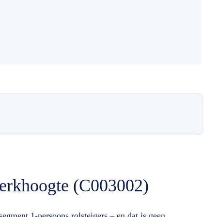
werkhoogte (C003002)
gment 1-persoons rolsteigers – en dat is geen