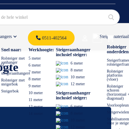
hangers
Steigermateriaal
Products 
0511-402564
 offerte
Rolsteiger
Snel naar:
Werkhoogte:
Steigeraanhanger
onderdelen
inclusief steiger:
Rolsteiger met
5 meter
Steigerframes
aanhanger
ogte
6 meter
rolsteigerfra
old
6 meter
Losse
8 meter
Rolsteiger
7 meter
steigeraanhangers
platforms
10 meter
8 meter
(vloer)
Rolsteiger met
12 meter
steigerbok
9 meter
Rolsteiger
schoren
Steigerbok
Steigeraanhanger
10 meter
(horizontaal 
inclusief steiger:
diagonaal)
11 meter
Voorloopleun
6 meter
12 meter
Steigerwielen
8 meter
14 meter
Stabilisatoren
10 meter
voor je steige
12 meter