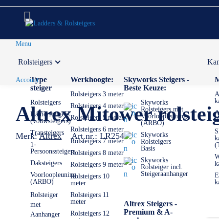
Menu
Rolsteigers
Kam
Voor 12:00 uur besteld,
volgende werkdag in huis
Type
Werkhoogte:
Skyworks Steigers -
M
Account
steiger
Beste Keuze:
Rolsteigers 3 meter
A
k
Rolsteigers
Skyworks
Rolsteigers 4 meter
Altrex Mitower rolste
Rolsteigers met
A
Kamersteigers
Voorloopleuning
Rolsteigers 5 meter
k
(vouwsteigers)
(ARBO)
Rolsteigers 6 meter
S
Trapsteigers
Merk:
Altrex
Art.nr.:
LR2544
Skyworks
k
Rolsteigers 7 meter
Rolsteigers
1-
(
Basis
Persoonssteigers
Rolsteigers 8 meter
W
Skyworks
Daksteigers
k
Rolsteigers 9 meter
Rolsteiger incl.
Steigeraanhanger
Voorloopleuning
E
Rolsteigers 10
(ARBO)
k
meter
Rolsteiger
Rolsteigers 11
meter
Altrex Steigers -
met
Premium & A-
Rolsteigers 12
Aanhanger