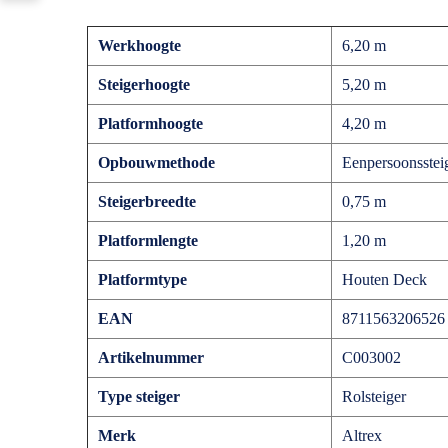
Werkhoogte
6,20 m
Steigerhoogte
5,20 m
Platformhoogte
4,20 m
Opbouwmethode
Eenpersoonsstei
Steigerbreedte
0,75 m
Platformlengte
1,20 m
Platformtype
Houten Deck
EAN
8711563206526
Artikelnummer
C003002
Type steiger
Rolsteiger
Merk
Altrex