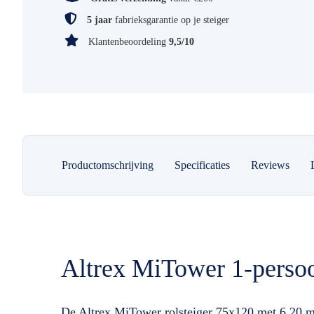
5 jaar
fabrieksgarantie op je steiger
Klantenbeoordeling
9,5/10
Productomschrijving
Specificaties
Reviews
Altrex MiTower 1-perso
De Altrex MiTower rolsteiger 75x120 met 6,20 me