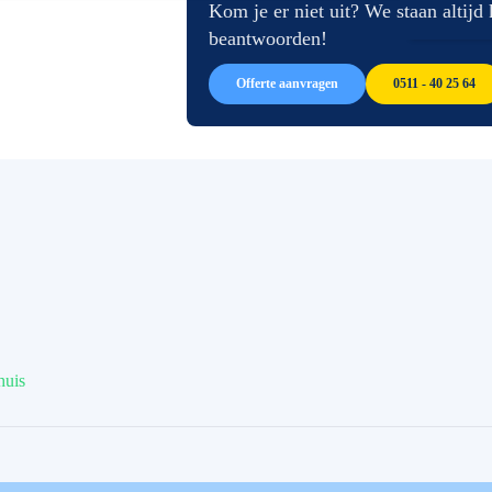
afbeeldingen-
de
Kom je er niet uit? We staan altijd
gallerij
afbeeldingen-
beantwoorden!
gallerij
Offerte aanvragen
0511 - 40 25 64
huis