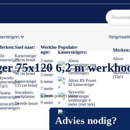
ersteigers
Steigeraan
Bekijk hier onze Actiepagina
Binnen 1 dag een
gratis
erken:
Snel naar:
Werkho
Populaire
Merken:
ogte:
kamersteigers:
lle
Kamersteiger
Altrex
amersteigers
75 cm breed
3 meter
Altrex
iger 75x120 6,2 m werkho
kamersteiger met
Euroscaff
ltrex
Kamersteiger
4 meter
opzetstuk (4 meter
amersteigers
Skyworks
werkhoogte)
90 cm breed
5 meter
(Tip!)
kyworks
Altrex RS Power
Kamersteiger
6 meter
amersteigers
44 kamersteiger
135 cm breed
Tip!)
7 meter
Skyworks
Stucadoors
ienese
Ga
8 meter
kamersteiger
werkplateau
amersteigers
werkhoogte 4
naar
Ga
9 meter
Tweede keuze
uroscaffold
meter (met luik)
het
naar
amersteigers
Kamersteiger 3M
einde
het
werkhoogte
Advies nodig?
van
begin
Skyworks
de
van