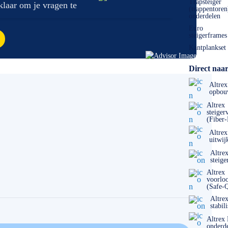
Trapsteiger
 klaar om je vragen te
(trappentoren
onderdelen
Euro
steigerframes
Kantplankset
Direct naar
Altrex
opbou
Altrex
steiger
(Fiber
Altrex
uitwij
Altre
steige
Altrex
voorlo
(Safe-
Altre
stabil
Altrex
onderd