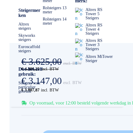
merk:
meter
Rolsteigers 13
Altrex RS
Steigermer
meter
Tower 5
ken
Steigers
Rolsteigers 14
meter
Altrex
Altrex RS
steigers
Tower 4
Steigers
Skyworks
steigers
Altrex RS
Tower 3
Euroscaffold
Steigers
steigers
Altrex MiTower
€ 3.625,00
Steiger
Doe-het-zelf
€ 4.386,25
gebruik:
€ 3.147,00
Steigers voor
particulier
€ 3.807,87
gebruik
Op voorraad, voor 12:00 besteld volgende werkdag in 