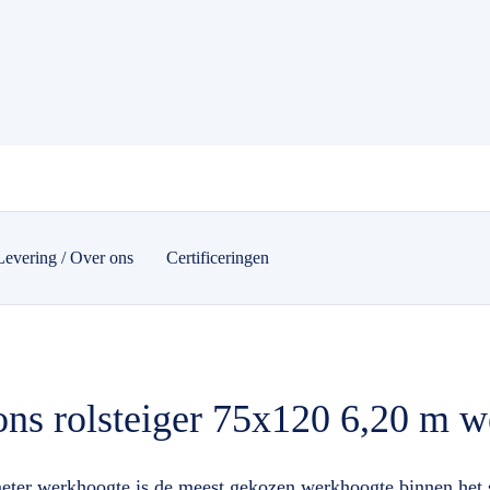
Levering / Over ons
Certificeringen
ons rolsteiger 75x120 6,20 m 
ter werkhoogte is de meest gekozen werkhoogte binnen het se