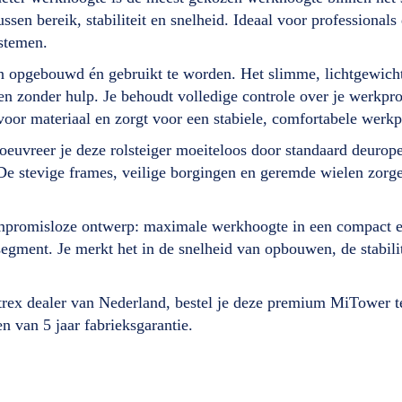
ussen bereik, stabiliteit en snelheid. Ideaal voor professional
ystemen.
opgebouwd én gebruikt te worden. Het slimme, lichtgewicht 
n zonder hulp. Je behoudt volledige controle over je werkpro
oor materiaal en zorgt voor een stabiele, comfortabele werkp
oeuvreer je deze rolsteiger moeiteloos door standaard deurop
 stevige frames, veilige borgingen en geremde wielen zorgen e
ompromisloze ontwerp: maximale werkhoogte in een compact e
egment. Je merkt het in de snelheid van opbouwen, de stabilit
Altrex dealer van Nederland, bestel je deze premium MiTower 
en van 5 jaar fabrieksgarantie.