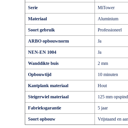
Serie
MiTower
Materiaal
Aluminium
Soort gebruik
Professioneel
ARBO opbouwnorm
Ja
NEN-EN 1004
Ja
Wanddikte buis
2 mm
Opbouwtijd
10 minuten
Kantplank materiaal
Hout
Steigerwiel materiaal
125 mm opspind
Fabrieksgarantie
5 jaar
Soort opbouw
Vrijstaand en aa