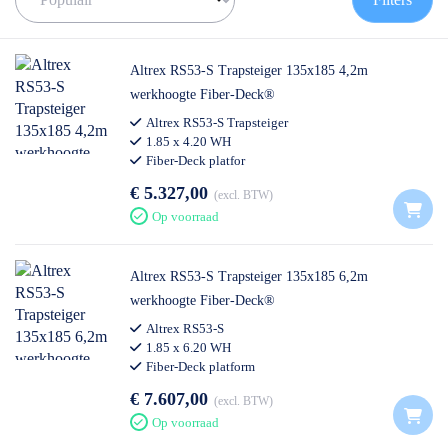
de juiste rolsteiger te vinden!
✅
Voor 12U besteld = volgende werkdag op locatie
✅
Vrijblijvende offerte
op maat
Altrex RS53-S Trapsteiger 135x185 4,2m
✅ Contact:
0511- 40 25 64
, of
mail
werkhoogte Fiber-Deck®
Altrex RS53-S Trapsteiger
1.85 x 4.20 WH
Fiber-Deck platfor
€ 5.327,00
excl. BTW
Op voorraad
Altrex RS53-S Trapsteiger 135x185 6,2m
werkhoogte Fiber-Deck®
Altrex RS53-S
1.85 x 6.20 WH
Fiber-Deck platform
€ 7.607,00
excl. BTW
Op voorraad