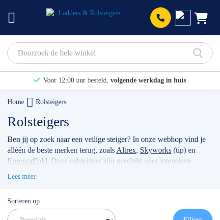
Prod
Voor 12:00 uur besteld,
volgende werkdag in huis
Bekijk hier onze Actiepagina
Home
Rolsteigers
Binnen 1 dag een
gratis offerte
Rolsteigers
Ben jij op zoek naar een veilige steiger? In onze webhop vind je
alléén de beste merken terug, zoals
Altrex
,
Skyworks
(tip) en
Euroscaffold
. Onze rolsteigers zijn geschikt voor intensieve
klussen, voor bijvoorbeeld timmermannen, schilders, of
Lees meer
werkzaamheden met betrekking tot zonnepanelen. Wanneer je
jouw stellage gebruikt als professional dan raden wij je aan
Sorteren op
volgens de actuele norm te werken met de
rolsteiger
voorloopleuning
.
TIP: maak gebruik van onze filters om snel
Filters