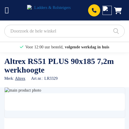
Prod
Voor 12:00 uur besteld,
volgende werkdag in huis
Bekijk hier onze Actiepagina
Altrex RS51 PLUS 90x185 7,2m
werkhoogte
Binnen 1 dag een
gratis offerte
Merk:
Altrex
Art.nr.:
LR3329
Ga
naar
Ga
het
naar
einde
het
van
begin
de
van
afbeeldingen-
de