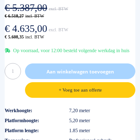
gallerij
afbeeldingen-
€ 5.387,00
gallerij
€ 6.518,27
€ 4.635,00
€ 5.608,35
Op voorraad, voor 12:00 besteld volgende werkdag in huis
Aan winkelwagen toevoegen
+ Voeg toe aan offerte
Specificaties
Werkhoogte
7,20 meter
Platformhoogte
5,20 meter
Platform lengte
1.85 meter