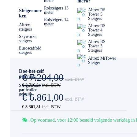
merk:
meter
Rolsteigers 13
Altrex RS
Steigermer
meter
Tower 5
ken
Steigers
Rolsteigers 14
meter
Altrex
Altrex RS
steigers
Tower 4
Steigers
Skyworks
steigers
Altrex RS
Tower 3
Euroscaffold
Steigers
steigers
Altrex MiTower
Steiger
Doe-het-zelf
€ 7.204,00
gebruik:
€ 8.716,84
Steigers voor
particulier
gebruik
€ 6.861,00
€ 8.301,81
Op voorraad, voor 12:00 besteld volgende werkdag in 