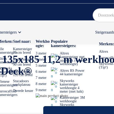
ersteigers
Steigeraan
Bekijk hier onze Actiepagina
Binnen 1 dag een
gratis
erken:
Snel naar:
Werkho
Populaire
Merken:
ogte:
kamersteigers:
lle
Kamersteiger
Altrex
amersteigers
75 cm breed
3 meter
Altrex
2 135x185 11,2 m werkhoo
kamersteiger met
Euroscaff
ltrex
Kamersteiger
4 meter
opzetstuk (4 meter
amersteigers
Skyworks
werkhoogte)
90 cm breed
5 meter
r-Deck®
(Tip!)
kyworks
Altrex RS Power
Kamersteiger
6 meter
amersteigers
44 kamersteiger
135 cm breed
Tip!)
7 meter
Skyworks
Stucadoors
ienese
8 meter
kamersteiger
werkplateau
amersteigers
werkhoogte 4
9 meter
Tweede keuze
uroscaffold
meter (met luik)
amersteigers
Ga
Kamersteiger 3M
naar
Ga
werkhoogte
Skyworks
het
naar
einde
het