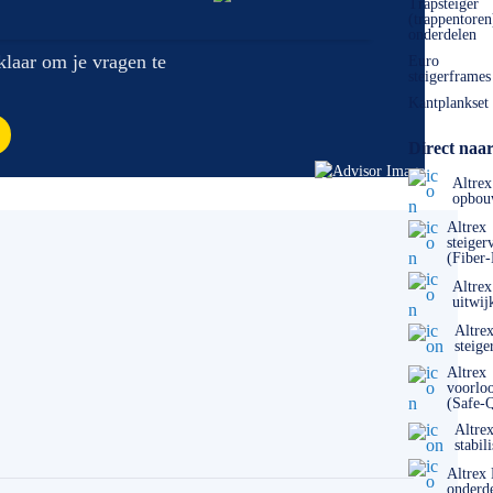
Trapsteiger
(trappentoren
onderdelen
 klaar om je vragen te
Euro
steigerframes
Kantplankset
Direct naar
Altrex
opbou
Altrex
steiger
(Fiber
Altrex
uitwij
Altre
steige
Altrex
voorlo
(Safe-
Altre
stabil
Altrex
onderd