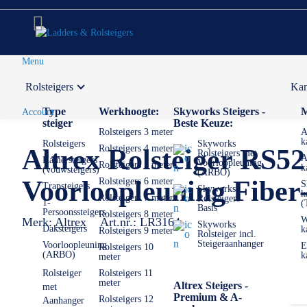
Menu
Rolsteigers
Kam
Voor 12:00 uur besteld,
volgende werkdag in huis
Type
Werkhoogte:
Skyworks Steigers -
M
Account
steiger
Beste Keuze:
Rolsteigers 3 meter
A
k
Rolsteigers
Skyworks
Rolsteigers 4 meter
Altrex Rolsteiger RS5
Rolsteigers met
A
Kamersteigers
Voorloopleuning
Rolsteigers 5 meter
k
(vouwsteigers)
(ARBO)
Voorloopleuning Fibe
Rolsteigers 6 meter
S
Trapsteigers
Skyworks
k
Rolsteigers 7 meter
Rolsteigers
1-
(
Basis
Persoonssteigers
Rolsteigers 8 meter
W
Merk:
Altrex
Art.nr.:
LR3164
Skyworks
Daksteigers
k
Rolsteigers 9 meter
Rolsteiger incl.
Steigeraanhanger
Voorloopleuning
E
Rolsteigers 10
(ARBO)
k
meter
Rolsteiger
Rolsteigers 11
meter
Altrex Steigers -
met
Premium & A-
Rolsteigers 12
Aanhanger