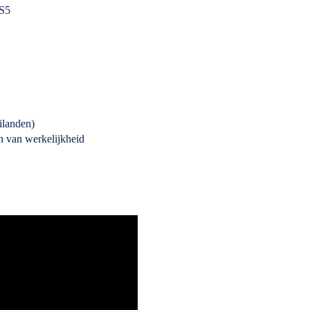
RS5
ilanden)
n van werkelijkheid