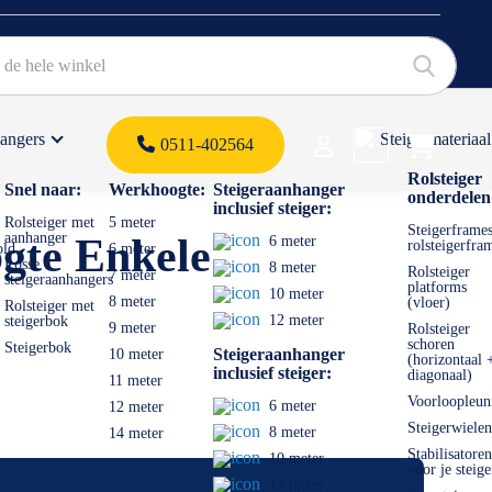
hangers
Steigermateriaal
Products 
0511-402564
 offerte
Rolsteiger
Snel naar:
Werkhoogte:
Steigeraanhanger
onderdelen
inclusief steiger:
Rolsteiger met
5 meter
Steigerframes
aanhanger
gte Enkele
6 meter
rolsteigerfra
old
6 meter
Losse
8 meter
Rolsteiger
7 meter
steigeraanhangers
platforms
10 meter
8 meter
(vloer)
Rolsteiger met
12 meter
steigerbok
9 meter
Rolsteiger
schoren
Steigerbok
Steigeraanhanger
10 meter
(horizontaal 
inclusief steiger:
diagonaal)
11 meter
Voorloopleun
6 meter
12 meter
Steigerwielen
8 meter
14 meter
Stabilisatoren
10 meter
voor je steige
12 meter