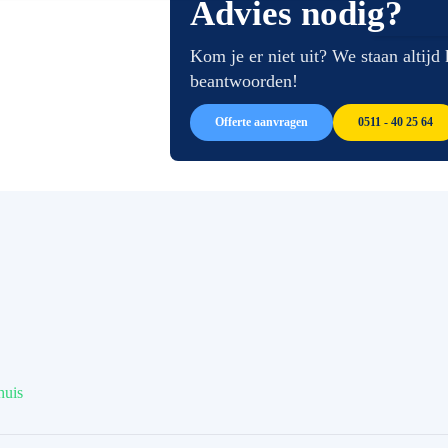
Advies nodig?
van
begin
de
van
afbeeldingen-
de
Kom je er niet uit? We staan altijd
gallerij
afbeeldingen-
beantwoorden!
gallerij
Offerte aanvragen
0511 - 40 25 64
huis