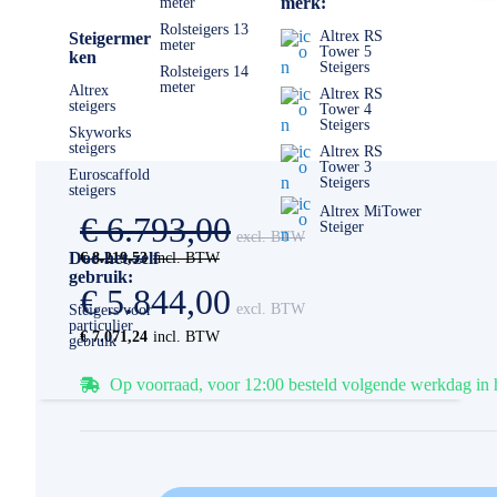
merk:
meter
Rolsteigers 13
Altrex RS
Steigermer
meter
Tower 5
ken
Steigers
Rolsteigers 14
meter
Altrex
Altrex RS
steigers
Tower 4
Steigers
Skyworks
steigers
Altrex RS
Tower 3
Euroscaffold
Steigers
steigers
Altrex MiTower
€ 6.793,00
Steiger
Doe-het-zelf
€ 8.219,53
gebruik:
€ 5.844,00
Steigers voor
particulier
€ 7.071,24
gebruik
Op voorraad, voor 12:00 besteld volgende werkdag in 