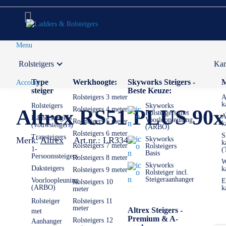
Menu
Rolsteigers
Kam
Voor 12:00 uur besteld,
volgende werkdag in huis
Type
Werkhoogte:
Skyworks Steigers -
M
Account
steiger
Beste Keuze:
Rolsteigers 3 meter
A
k
Rolsteigers
Skyworks
Rolsteigers 4 meter
Altrex RS51 PLUS 90x
Rolsteigers met
A
Kamersteigers
Voorloopleuning
Rolsteigers 5 meter
k
(vouwsteigers)
(ARBO)
Rolsteigers 6 meter
S
Trapsteigers
Merk:
Altrex
Art.nr.:
LR3341
Skyworks
k
Rolsteigers 7 meter
Rolsteigers
1-
(
Basis
Persoonssteigers
Rolsteigers 8 meter
W
Skyworks
Daksteigers
k
Rolsteigers 9 meter
Rolsteiger incl.
Steigeraanhanger
Voorloopleuning
E
Rolsteigers 10
(ARBO)
k
meter
Rolsteiger
Rolsteigers 11
meter
Altrex Steigers -
met
Premium & A-
Rolsteigers 12
Aanhanger