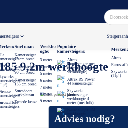
ersteigers
Steigeraan
Bekijk hier onze Actiepagina
Binnen 1 dag een
gratis
erken:
Snel naar:
Werkho
Populaire
Merken:
ogte:
kamersteigers:
lle
Kamersteiger
Altrex
amersteigers
75 cm breed
3 meter
Altrex
185 9,2m werkhoogte
kamersteiger met
Euroscaff
ltrex
Kamersteiger
4 meter
opzetstuk (4 meter
amersteigers
Skyworks
werkhoogte)
90 cm breed
5 meter
(Tip!)
kyworks
Altrex RS Power
Kamersteiger
6 meter
amersteigers
44 kamersteiger
135 cm breed
Tip!)
7 meter
Skyworks
Stucadoors
ienese
Ga
8 meter
kamersteiger
werkplateau
amersteigers
werkhoogte 4
naar
Ga
9 meter
Tweede keuze
uroscaffold
meter (met luik)
het
naar
amersteigers
Kamersteiger 3M
einde
het
werkhoogte
Advies nodig?
van
begin
Skyworks
de
van