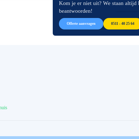
afbeeldingen-
de
Kom je er niet uit? We staan altijd
gallerij
afbeeldingen-
beantwoorden!
gallerij
Offerte aanvragen
0511 - 40 25 64
huis