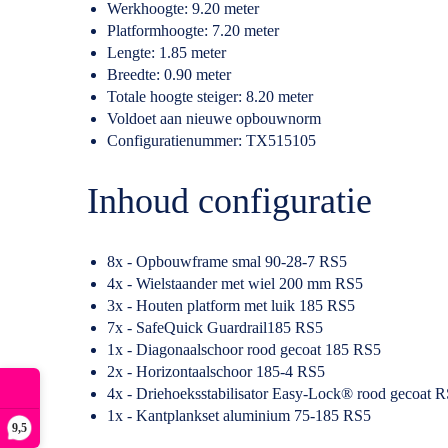
Werkhoogte: 9.20 meter
Platformhoogte: 7.20 meter
Lengte: 1.85 meter
Breedte: 0.90 meter
Totale hoogte steiger: 8.20 meter
Voldoet aan nieuwe opbouwnorm
Configuratienummer: TX515105
Inhoud configuratie
8x - Opbouwframe smal 90-28-7 RS5
4x - Wielstaander met wiel 200 mm RS5
3x - Houten platform met luik 185 RS5
7x - SafeQuick Guardrail185 RS5
1x - Diagonaalschoor rood gecoat 185 RS5
2x - Horizontaalschoor 185-4 RS5
4x - Driehoeksstabilisator Easy-Lock® rood gecoat 
1x - Kantplankset aluminium 75-185 RS5
9,5