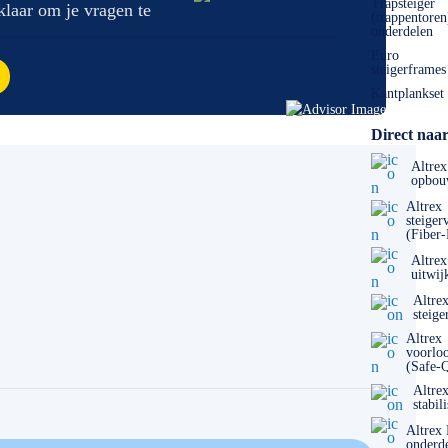
Trapsteiger
 klaar om je vragen te
(trappentoren
onderdelen
Euro
steigerframes
Kantplankset
Direct naar
Altrex
opbou
Altrex
steiger
(Fiber
Altrex
uitwij
Altre
steige
Altrex
voorlo
(Safe-
Altre
stabil
Altrex
onderd