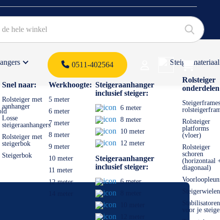
hangers
Steigermateriaal
Products 
0511-402564
 offerte
Rolsteiger
Snel naar:
Werkhoogte:
Steigeraanhanger
onderdelen
inclusief steiger:
Rolsteiger met
5 meter
Steigerframes
aanhanger
6 meter
rolsteigerfra
old
6 meter
Losse
8 meter
Rolsteiger
7 meter
steigeraanhangers
platforms
10 meter
8 meter
(vloer)
Rolsteiger met
12 meter
steigerbok
9 meter
Rolsteiger
schoren
Steigerbok
Steigeraanhanger
10 meter
(horizontaal 
inclusief steiger:
diagonaal)
11 meter
Voorloopleun
6 meter
12 meter
Steigerwielen
8 meter
14 meter
Stabilisatoren
10 meter
voor je steige
12 meter