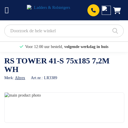
Prod
Voor 12:00 uur besteld,
volgende werkdag in huis
Bekijk hier onze Actiepagina
RS TOWER 41-S 75x185 7,2M
WH
Binnen 1 dag een
gratis offerte
Merk:
Altrex
Art.nr.:
LR3389
Ga
naar
Ga
het
naar
einde
het
van
begin
de
van