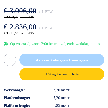
afbeeldingen-
de
gallerij
afbeeldingen-
€ 3.006,00
gallerij
€ 3.637,26
€ 2.836,00
€ 3.431,56
Op voorraad, voor 12:00 besteld volgende werkdag in huis
Aan winkelwagen toevoegen
+ Voeg toe aan offerte
Specificaties
Werkhoogte
7,20 meter
Platformhoogte
5,20 meter
Platform lengte
1.85 meter