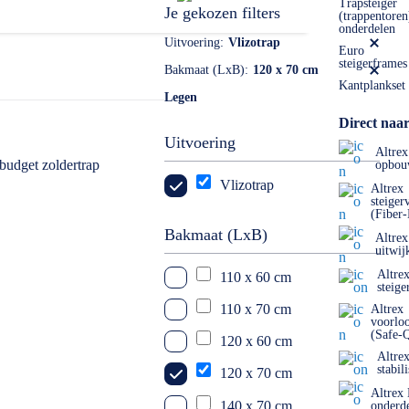
 tussen thuisgebruik, semi professioneel en professioneel. Elk
Trapsteiger
Je gekozen filters
(trappentoren
 model kiezen.
onderdelen
Uitvoering
Vlizotrap
Euro
steigerframes
Bakmaat (LxB)
120 x 70 cm
Kantplankset
Legen
Direct naar
Uitvoering
Altrex
opbou
Vlizotrap
Altrex
steiger
(Fiber
Bakmaat (LxB)
Altrex
uitwij
Altre
110 x 60 cm
steige
110 x 70 cm
Altrex
voorlo
(Safe-
120 x 60 cm
Altre
stabil
120 x 70 cm
Altrex
140 x 70 cm
onderd