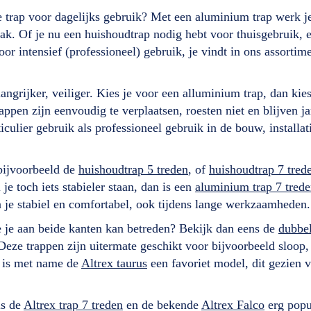
ele trap voor dagelijks gebruik? Met een aluminium trap werk 
ak. Of je nu een huishoudtrap nodig hebt voor thuisgebruik, e
r intensief (professioneel) gebruik, je vindt in ons assortimen
grijker, veiliger. Kies je voor een alluminium trap, dan kies 
ppen zijn eenvoudig te verplaatsen, roesten niet en blijven j
ticulier gebruik als professioneel gebruik in de bouw, installa
 bijvoorbeeld de
huishoudtrap 5 treden
, of
huishoudtrap 7 tred
e toch iets stabieler staan, dan is een
aluminium trap 7 tred
a je stabiel en comfortabel, ook tijdens lange werkzaamheden
ie je aan beide kanten kan betreden? Bekijk dan eens de
dubbel
 Deze trappen zijn uitermate geschikt voor bijvoorbeeld sloop
 is met name de
Altrex taurus
een favoriet model, dit gezien 
ls de
Altrex trap 7 treden
en de bekende
Altrex Falco
erg popul