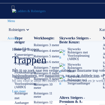
Menu
Rolsteigers
Kam
Voor 12:00 uur besteld,
volgende werkdag in huis
Type
Werkhoogte:
Skyworks Steigers -
M
Account
steiger
Beste Keuze:
Rolsteigers 3 meter
A
k
Home
Rolsteigers
Trappen
Skyworks
Rolsteigers 4 meter
Rolsteigers met
A
Kamersteigers
Voorloopleuning
Trappen
Rolsteigers 5 meter
k
(vouwsteigers)
(ARBO)
Rolsteigers 6 meter
S
Trapsteigers
Skyworks
k
Rolsteigers 7 meter
Rolsteigers
1-
(
Ben jij op zoek naar een veilige, stabiele en duurzame trap voo
Basis
Persoonssteigers
Rolsteigers 8 meter
W
huishoudtrappen
, een
magazijntrap
, tot aan de
dubbele trap
, of
Skyworks
Daksteigers
k
Rolsteigers 9 meter
Rolsteiger incl.
bij ons vind je altijd het model wat het beste bij jou en je we
Steigeraanhanger
Voorloopleuning
E
Rolsteigers 10
(ARBO)
k
meter
Wij leveren trappen van alleen topmerken zoals bijvoorbeeld :
Lees meer
verschillende uitvoeringen zit vooral in stabiliteit, veiligheid,
Rolsteiger
Rolsteigers 11
meter
Altrex Steigers -
met
incidenteel thuisgebruik tot dagelijks professioneel werk.
Premium & A-
Rolsteigers 12
Aanhanger