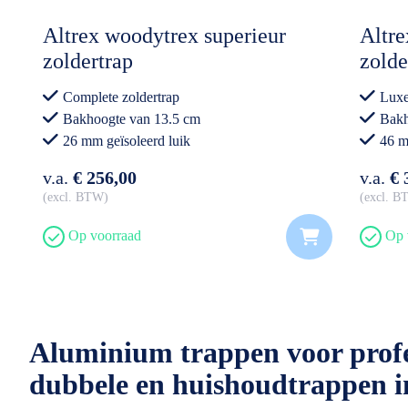
Altrex woodytrex superieur
Altr
zoldertrap
zolde
Complete zoldertrap
Luxe
Bakhoogte van 13.5 cm
Bakh
26 mm geïsoleerd luik
46 m
v.a.
€ 256,00
v.a.
€ 
excl. BTW
excl. 
Op voorraad
Op 
Aluminium trappen voor profes
dubbele en huishoudtrappen in