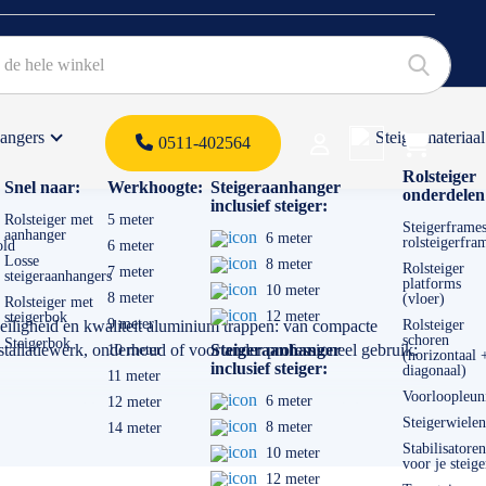
hangers
Steigermateriaal
Products 
0511-402564
 offerte
Rolsteiger
Snel naar:
Werkhoogte:
Steigeraanhanger
onderdelen
inclusief steiger:
Rolsteiger met
5 meter
Steigerframes
aanhanger
6 meter
rolsteigerfra
old
6 meter
Losse
8 meter
Rolsteiger
7 meter
steigeraanhangers
platforms
10 meter
8 meter
(vloer)
Rolsteiger met
12 meter
steigerbok
9 meter
 veiligheid en kwaliteit aluminium trappen: van compacte
Rolsteiger
schoren
Steigerbok
nstallatiewerk, onderhoud of voor ander professioneel gebruik:
Steigeraanhanger
10 meter
(horizontaal 
inclusief steiger:
diagonaal)
11 meter
Voorloopleun
6 meter
12 meter
strengst geldende wet -en regelgeving. Het verschil tussen de
Steigerwielen
8 meter
14 meter
die aansluit bij hoe vaak en hoe intensief je deze gebruikt van
Stabilisatoren
10 meter
voor je steige
12 meter