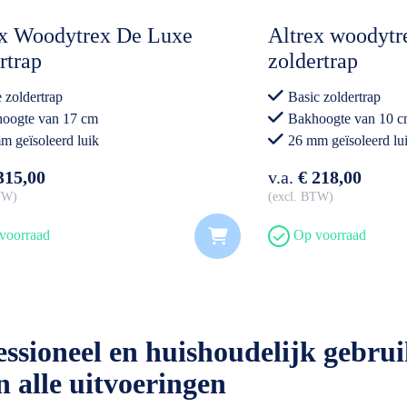
ex Woodytrex De Luxe
Altrex woodytr
rtrap
zoldertrap
 zoldertrap
Basic zoldertrap
oogte van 17 cm
Bakhoogte van 10 
m geïsoleerd luik
26 mm geïsoleerd lu
315,00
v.a.
€ 218,00
BTW
excl. BTW
voorraad
Op voorraad
sioneel en huishoudelijk gebrui
 alle uitvoeringen