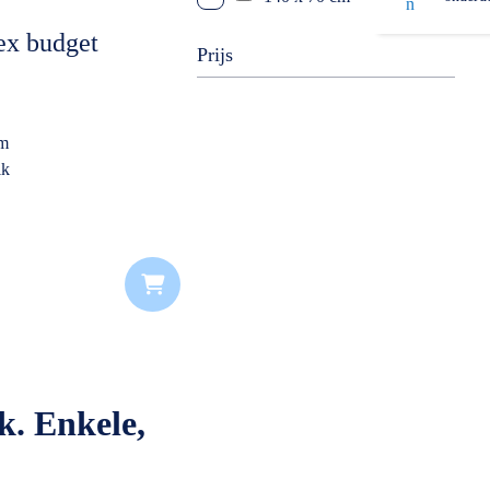
ex budget
Prijs
cm
ik
k. Enkele,