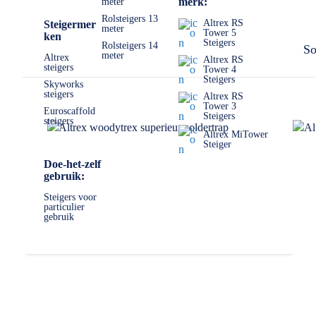
merk:
meter
Ga voor jezelf na welke eisen jij aan een trap stelt. Waar word
model is verkrijgbaar in verschillende aantal treden, van 2 tre
Rolsteigers 13
Altrex RS
Steigermer
meter
Tower 5
ken
✅ Volgende werkdag op locatie
Steigers
Rolsteigers 14
So
meter
✅ Meedenkende klantenservice
Altrex
Altrex RS
steigers
Tower 4
✅
0511- 40 25 64
, of
mail
Steigers
Skyworks
steigers
Altrex RS
Tower 3
Euroscaffold
Steigers
steigers
Altrex MiTower
Steiger
Doe-het-zelf
gebruik:
Steigers voor
particulier
gebruik