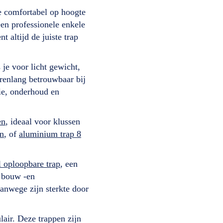
je comfortabel op hoogte
en professionele enkele
t altijd de juiste trap
je voor licht gewicht,
arenlang betrouwbaar bij
tie, onderhoud en
en
, ideaal voor klussen
en
, of
aluminium trap 8
.
 oploopbare trap
, een
, bouw -en
vanwege zijn sterkte door
air. Deze trappen zijn