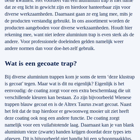
beste kwaliteit. Het voordeel van een aluminium trap is met name
dat ze erg licht in gewicht zijn en hierdoor hanteerbaar zijn voor
diverse werkzaamheden. Daarnaast gaan ze erg lang mee, mits je
de producten verstandig gebruikt. In ons assortiment worden de
producten aangeboden voor diverse werkzaamheden. Houdt hier
rekening mee, want niet iedere aluminium trap is even sterk als de
andere. Voor professionele doeleinden gelden namelijk weer
andere normen dan voor doe-het-zelf gebruik.
Wat is een gecoate trap?
Bij diverse aluminium trappen kom je soms de term ‘deze klustrap
is gecoat’ tegen. Maar wat is dit nu eigenlijk? Eigenlijk is het
eenvoudig: de coating zorgt voor een extra beschermlaag die uit
verschillende kleuren kan bestaan. Zo zijn bijvoorbeeld Wienese
trappen blauw gecoat en is de Altrex Taurus zwart gecoat. Naast
het feit dat de trap hierdoor er gewoonweg mooier uit ziet heeft
deze coating ook nog een andere functie. De coating zorgt
namelijk voor een vuilafstotende laag. Daarnaast kan je van blank
aluminium vieze (zwarte) handen krijgen doordat deze types iets
afgeven. Dit is bijvoorbeeld niet handig bij een schoonmaakklus,