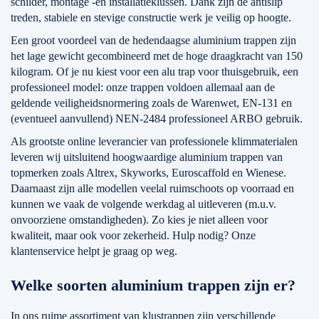
schilder, montage -en installatieklussen. Dank zijn de antislip
treden, stabiele en stevige constructie werk je veilig op hoogte.
Een groot voordeel van de hedendaagse aluminium trappen zijn
het lage gewicht gecombineerd met de hoge draagkracht van 150
kilogram. Of je nu kiest voor een alu trap voor thuisgebruik, een
professioneel model: onze trappen voldoen allemaal aan de
geldende veiligheidsnormering zoals de Warenwet, EN-131 en
(eventueel aanvullend) NEN-2484 professioneel ARBO gebruik.
Als grootste online leverancier van professionele klimmaterialen
leveren wij uitsluitend hoogwaardige aluminium trappen van
topmerken zoals Altrex, Skyworks, Euroscaffold en Wienese.
Daarnaast zijn alle modellen veelal ruimschoots op voorraad en
kunnen we vaak de volgende werkdag al uitleveren (m.u.v.
onvoorziene omstandigheden). Zo kies je niet alleen voor
kwaliteit, maar ook voor zekerheid. Hulp nodig? Onze
klantenservice helpt je graag op weg.
Welke soorten aluminium trappen zijn er?
In ons ruime assortiment van klustrappen zijn verschillende