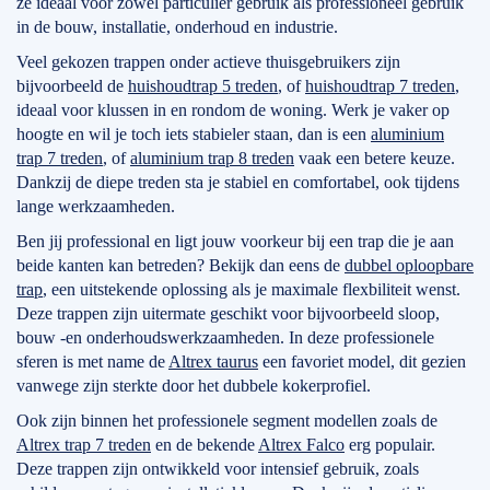
ze ideaal voor zowel particulier gebruik als professioneel gebruik
in de bouw, installatie, onderhoud en industrie.
Veel gekozen trappen onder actieve thuisgebruikers zijn
bijvoorbeeld de
huishoudtrap 5 treden
, of
huishoudtrap 7 treden
,
ideaal voor klussen in en rondom de woning. Werk je vaker op
hoogte en wil je toch iets stabieler staan, dan is een
aluminium
trap 7 treden
, of
aluminium trap 8 treden
vaak een betere keuze.
Dankzij de diepe treden sta je stabiel en comfortabel, ook tijdens
lange werkzaamheden.
Ben jij professional en ligt jouw voorkeur bij een trap die je aan
beide kanten kan betreden? Bekijk dan eens de
dubbel oploopbare
trap
, een uitstekende oplossing als je maximale flexbiliteit wenst.
Deze trappen zijn uitermate geschikt voor bijvoorbeeld sloop,
bouw -en onderhoudswerkzaamheden. In deze professionele
sferen is met name de
Altrex taurus
een favoriet model, dit gezien
vanwege zijn sterkte door het dubbele kokerprofiel.
Ook zijn binnen het professionele segment modellen zoals de
Altrex trap 7 treden
en de bekende
Altrex Falco
erg populair.
Deze trappen zijn ontwikkeld voor intensief gebruik, zoals