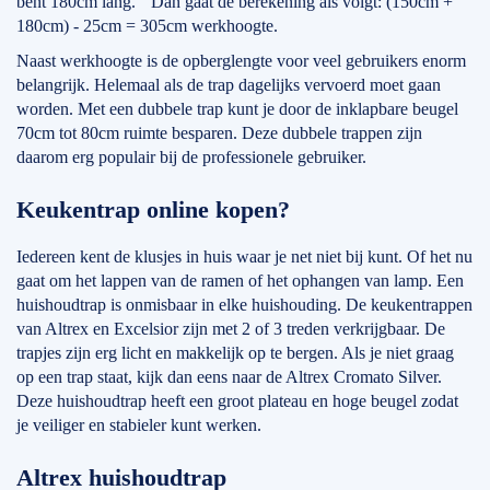
bent 180cm lang. Dan gaat de berekening als volgt: (150cm +
180cm) - 25cm = 305cm werkhoogte.
Naast werkhoogte is de opberglengte voor veel gebruikers enorm
belangrijk. Helemaal als de trap dagelijks vervoerd moet gaan
worden. Met een dubbele trap kunt je door de inklapbare beugel
70cm tot 80cm ruimte besparen. Deze dubbele trappen zijn
daarom erg populair bij de professionele gebruiker.
Keukentrap online kopen?
Iedereen kent de klusjes in huis waar je net niet bij kunt. Of het nu
gaat om het lappen van de ramen of het ophangen van lamp. Een
huishoudtrap is onmisbaar in elke huishouding. De keukentrappen
van Altrex en Excelsior zijn met 2 of 3 treden verkrijgbaar. De
trapjes zijn erg licht en makkelijk op te bergen. Als je niet graag
op een trap staat, kijk dan eens naar de Altrex Cromato Silver.
Deze huishoudtrap heeft een groot plateau en hoge beugel zodat
je veiliger en stabieler kunt werken.
Altrex huishoudtrap