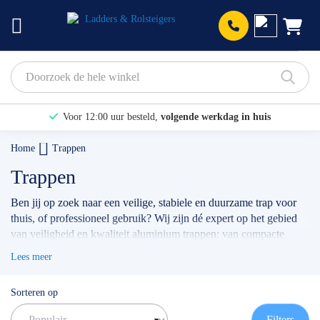
Prod
Voor 12:00 uur besteld,
volgende werkdag in huis
Bekijk hier onze Actiepagina
Home
Trappen
Binnen 1 dag een
gratis offerte
Trappen
Ben jij op zoek naar een veilige, stabiele en duurzame trap voor
thuis, of professioneel gebruik? Wij zijn dé expert op het gebied
van veiligheid en kwaliteit aluminium trappen: van compacte
huishoudtrappen
, een
magazijntrap
, tot aan de
dubbele trap
, of
Lees meer
enkele bordestrap
. Of je nu een trap nodig hebt voor klussen in
huis, installatiewerk, onderhoud of voor ander professioneel
Sorteren op
gebruik: bij ons vind je altijd het model wat het beste bij jou en je
werkzaamheden past.
Filters