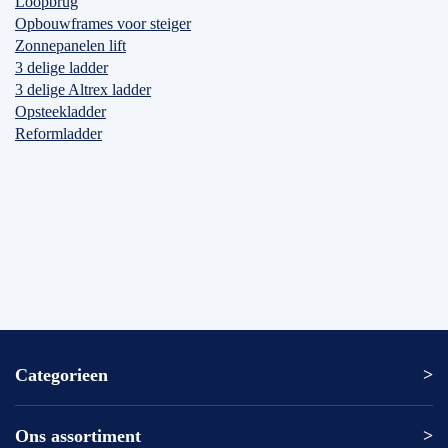
Loopbrug
Opbouwframes voor steiger
Zonnepanelen lift
3 delige ladder
3 delige Altrex ladder
Opsteekladder
Reformladder
Categorieen
Ons assortiment
Altrex ladder