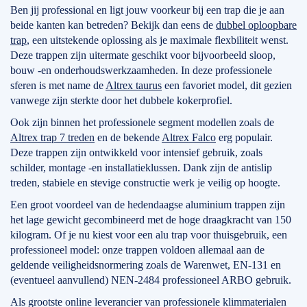
Ben jij professional en ligt jouw voorkeur bij een trap die je aan
beide kanten kan betreden? Bekijk dan eens de
dubbel oploopbare
trap
, een uitstekende oplossing als je maximale flexbiliteit wenst.
Deze trappen zijn uitermate geschikt voor bijvoorbeeld sloop,
bouw -en onderhoudswerkzaamheden. In deze professionele
sferen is met name de
Altrex taurus
een favoriet model, dit gezien
vanwege zijn sterkte door het dubbele kokerprofiel.
Ook zijn binnen het professionele segment modellen zoals de
Altrex trap 7 treden
en de bekende
Altrex Falco
erg populair.
Deze trappen zijn ontwikkeld voor intensief gebruik, zoals
schilder, montage -en installatieklussen. Dank zijn de antislip
treden, stabiele en stevige constructie werk je veilig op hoogte.
Een groot voordeel van de hedendaagse aluminium trappen zijn
het lage gewicht gecombineerd met de hoge draagkracht van 150
kilogram. Of je nu kiest voor een alu trap voor thuisgebruik, een
professioneel model: onze trappen voldoen allemaal aan de
geldende veiligheidsnormering zoals de Warenwet, EN-131 en
(eventueel aanvullend) NEN-2484 professioneel ARBO gebruik.
Als grootste online leverancier van professionele klimmaterialen