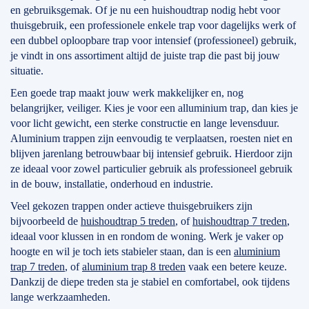
en gebruiksgemak. Of je nu een huishoudtrap nodig hebt voor
thuisgebruik, een professionele enkele trap voor dagelijks werk of
een dubbel oploopbare trap voor intensief (professioneel) gebruik,
je vindt in ons assortiment altijd de juiste trap die past bij jouw
situatie.
Een goede trap maakt jouw werk makkelijker en, nog
belangrijker, veiliger. Kies je voor een alluminium trap, dan kies je
voor licht gewicht, een sterke constructie en lange levensduur.
Aluminium trappen zijn eenvoudig te verplaatsen, roesten niet en
blijven jarenlang betrouwbaar bij intensief gebruik. Hierdoor zijn
ze ideaal voor zowel particulier gebruik als professioneel gebruik
in de bouw, installatie, onderhoud en industrie.
Veel gekozen trappen onder actieve thuisgebruikers zijn
bijvoorbeeld de
huishoudtrap 5 treden
, of
huishoudtrap 7 treden
,
ideaal voor klussen in en rondom de woning. Werk je vaker op
hoogte en wil je toch iets stabieler staan, dan is een
aluminium
trap 7 treden
, of
aluminium trap 8 treden
vaak een betere keuze.
Dankzij de diepe treden sta je stabiel en comfortabel, ook tijdens
lange werkzaamheden.