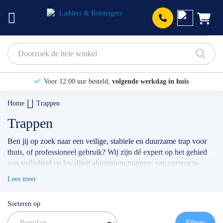
Prod
Voor 12:00 uur besteld,
volgende werkdag in huis
Bekijk hier onze Actiepagina
Home
Trappen
Binnen 1 dag een
gratis offerte
Trappen
Ben jij op zoek naar een veilige, stabiele en duurzame trap voor
thuis, of professioneel gebruik? Wij zijn dé expert op het gebied
van veiligheid en kwaliteit aluminium trappen: van compacte
huishoudtrappen
, een
magazijntrap
, tot aan de
dubbele trap
, of
Lees meer
enkele bordestrap
. Of je nu een trap nodig hebt voor klussen in
huis, installatiewerk, onderhoud of voor ander professioneel
Sorteren op
gebruik: bij ons vind je altijd het model wat het beste bij jou en je
werkzaamheden past.
Filters