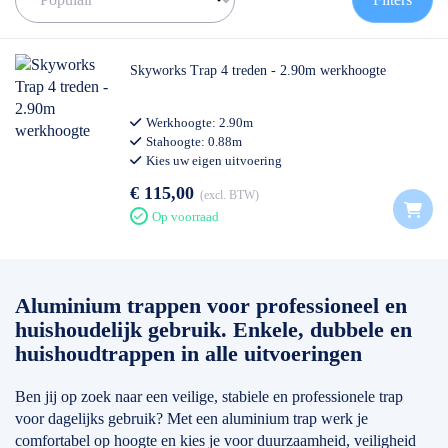
Wij leveren trappen van alleen topmerken zoals bijvoorbeeld :
Altrex
, Wienese, Skyworks en Euroscaffold. Merken die voldoen
aan de strengst geldende wet -en regelgeving. Het verschil tussen
Skyworks Trap 4 treden - 2.90m werkhoogte
de verschillende uitvoeringen zit vooral in stabiliteit, veiligheid,
materiaalsterkte en gewicht. Hierdoor kun je altijd kiezen voor een
Werkhoogte: 2.90m
trap die aansluit bij hoe vaak en hoe intensief je deze gebruikt van
Stahoogte: 0.88m
incidenteel thuisgebruik tot dagelijks professioneel werk.
Kies uw eigen uitvoering
Ga voor jezelf na welke eisen jij aan een trap stelt. Waar wordt de
€ 115,00
excl. BTW
trap voor gebruikt en hoe vaak. Bij elke trap maken wij
Op voorraad
onderscheid tussen thuisgebruik, semi professioneel en
professioneel. Elk model is verkrijgbaar in verschillende aantal
treden, van 2 treden t/m
12 treden
. In ons filter hieronder kan je
eenvoudig het gewenste model kiezen.
Aluminium trappen voor professioneel en
huishoudelijk gebruik. Enkele, dubbele en
✅ Volgende werkdag op locatie
✅ Meedenkende klantenservice
huishoudtrappen in alle uitvoeringen
✅
0511- 40 25 64
, of
mail
Ben jij op zoek naar een veilige, stabiele en professionele trap
voor dagelijks gebruik? Met een aluminium trap werk je
comfortabel op hoogte en kies je voor duurzaamheid, veiligheid