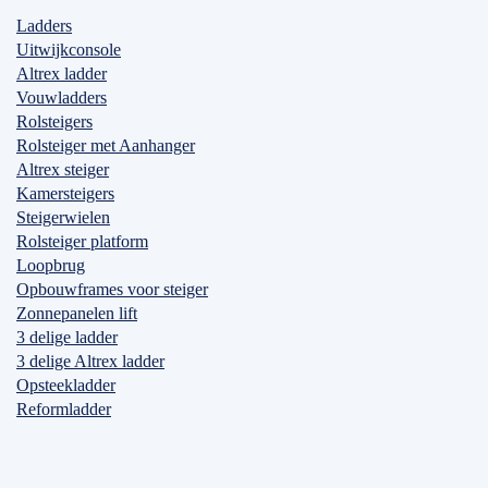
Ladders
Uitwijkconsole
Altrex ladder
Vouwladders
Rolsteigers
Rolsteiger met Aanhanger
Altrex steiger
Kamersteigers
Steigerwielen
Rolsteiger platform
Loopbrug
Opbouwframes voor steiger
Zonnepanelen lift
3 delige ladder
3 delige Altrex ladder
Opsteekladder
Reformladder