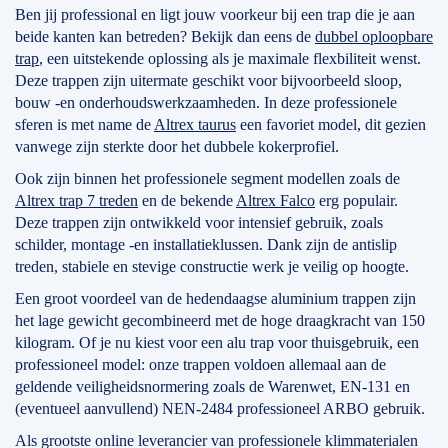
Ben jij professional en ligt jouw voorkeur bij een trap die je aan
beide kanten kan betreden? Bekijk dan eens de
dubbel oploopbare
trap
, een uitstekende oplossing als je maximale flexbiliteit wenst.
Deze trappen zijn uitermate geschikt voor bijvoorbeeld sloop,
bouw -en onderhoudswerkzaamheden. In deze professionele
sferen is met name de
Altrex taurus
een favoriet model, dit gezien
vanwege zijn sterkte door het dubbele kokerprofiel.
Ook zijn binnen het professionele segment modellen zoals de
Altrex trap 7 treden
en de bekende
Altrex Falco
erg populair.
Deze trappen zijn ontwikkeld voor intensief gebruik, zoals
schilder, montage -en installatieklussen. Dank zijn de antislip
treden, stabiele en stevige constructie werk je veilig op hoogte.
Een groot voordeel van de hedendaagse aluminium trappen zijn
het lage gewicht gecombineerd met de hoge draagkracht van 150
kilogram. Of je nu kiest voor een alu trap voor thuisgebruik, een
professioneel model: onze trappen voldoen allemaal aan de
geldende veiligheidsnormering zoals de Warenwet, EN-131 en
(eventueel aanvullend) NEN-2484 professioneel ARBO gebruik.
Als grootste online leverancier van professionele klimmaterialen