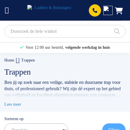
Prod
Voor 12:00 uur besteld,
volgende werkdag in huis
Bekijk hier onze Actiepagina
Home
Trappen
Binnen 1 dag een
gratis offerte
Trappen
Ben jij op zoek naar een veilige, stabiele en duurzame trap voor
thuis, of professioneel gebruik? Wij zijn dé expert op het gebied
van veiligheid en kwaliteit aluminium trappen: van compacte
huishoudtrappen
, een
magazijntrap
, tot aan de
dubbele trap
, of
Lees meer
enkele bordestrap
. Of je nu een trap nodig hebt voor klussen in
huis, installatiewerk, onderhoud of voor ander professioneel
Sorteren op
gebruik: bij ons vind je altijd het model wat het beste bij jou en je
werkzaamheden past.
Filters