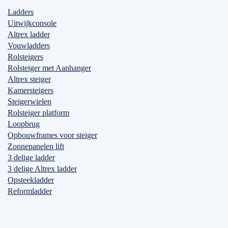
Ladders
Uitwijkconsole
Altrex ladder
Vouwladders
Rolsteigers
Rolsteiger met Aanhanger
Altrex steiger
Kamersteigers
Steigerwielen
Rolsteiger platform
Loopbrug
Opbouwframes voor steiger
Zonnepanelen lift
3 delige ladder
3 delige Altrex ladder
Opsteekladder
Reformladder