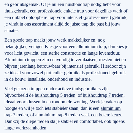
en gebruiksgemak. Of je nu een huishoudtrap nodig hebt voor
thuisgebruik, een professionele enkele trap voor dagelijks werk of
een dubbel oploopbare trap voor intensief (professioneel) gebruik,
je vindt in ons assortiment altijd de juiste trap die past bij jouw
situatie.
Een goede trap maakt jouw werk makkelijker en, nog
belangrijker, veiliger. Kies je voor een alluminium trap, dan kies je
voor licht gewicht, een sterke constructie en lange levensduur.
Aluminium trappen zijn eenvoudig te verplaatsen, roesten niet en
blijven jarenlang betrouwbaar bij intensief gebruik. Hierdoor zijn
ze ideaal voor zowel particulier gebruik als professioneel gebruik
in de bouw, installatie, onderhoud en industrie.
Veel gekozen trappen onder actieve thuisgebruikers zijn
bijvoorbeeld de
huishoudtrap 5 treden
, of
huishoudtrap 7 treden
,
ideaal voor klussen in en rondom de woning. Werk je vaker op
hoogte en wil je toch iets stabieler staan, dan is een
aluminium
trap 7 treden
, of
aluminium trap 8 treden
vaak een betere keuze.
Dankzij de diepe treden sta je stabiel en comfortabel, ook tijdens
lange werkzaamheden.