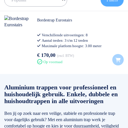
Wij leveren trappen van alleen topmerken zoals bijvoorbeeld :
Altrex
, Wienese, Skyworks en Euroscaffold. Merken die voldoen
aan de strengst geldende wet -en regelgeving. Het verschil tussen
Bordestrap Eurostairs
de verschillende uitvoeringen zit vooral in stabiliteit, veiligheid,
materiaalsterkte en gewicht. Hierdoor kun je altijd kiezen voor een
Verschillende uitvoeringen: 8
trap die aansluit bij hoe vaak en hoe intensief je deze gebruikt van
Aantal treden: 3 t/m 12 treden
incidenteel thuisgebruik tot dagelijks professioneel werk.
Maximale platform hoogte: 3.00 meter
Professioneel gebruik
Ga voor jezelf na welke eisen jij aan een trap stelt. Waar wordt de
€ 170,00
excl. BTW
trap voor gebruikt en hoe vaak. Bij elke trap maken wij
Op voorraad
onderscheid tussen thuisgebruik, semi professioneel en
professioneel. Elk model is verkrijgbaar in verschillende aantal
treden, van 2 treden t/m
12 treden
. In ons filter hieronder kan je
eenvoudig het gewenste model kiezen.
Aluminium trappen voor professioneel en
huishoudelijk gebruik. Enkele, dubbele en
✅ Volgende werkdag op locatie
✅ Meedenkende klantenservice
huishoudtrappen in alle uitvoeringen
✅
0511- 40 25 64
, of
mail
Ben jij op zoek naar een veilige, stabiele en professionele trap
voor dagelijks gebruik? Met een aluminium trap werk je
comfortabel op hoogte en kies je voor duurzaamheid, veiligheid