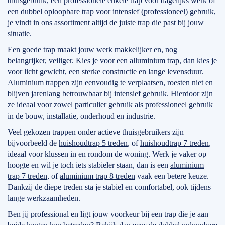
thuisgebruik, een professionele enkele trap voor dagelijks werk of
een dubbel oploopbare trap voor intensief (professioneel) gebruik,
je vindt in ons assortiment altijd de juiste trap die past bij jouw
situatie.
Een goede trap maakt jouw werk makkelijker en, nog
belangrijker, veiliger. Kies je voor een alluminium trap, dan kies je
voor licht gewicht, een sterke constructie en lange levensduur.
Aluminium trappen zijn eenvoudig te verplaatsen, roesten niet en
blijven jarenlang betrouwbaar bij intensief gebruik. Hierdoor zijn
ze ideaal voor zowel particulier gebruik als professioneel gebruik
in de bouw, installatie, onderhoud en industrie.
Veel gekozen trappen onder actieve thuisgebruikers zijn
bijvoorbeeld de
huishoudtrap 5 treden
, of
huishoudtrap 7 treden
,
ideaal voor klussen in en rondom de woning. Werk je vaker op
hoogte en wil je toch iets stabieler staan, dan is een
aluminium
trap 7 treden
, of
aluminium trap 8 treden
vaak een betere keuze.
Dankzij de diepe treden sta je stabiel en comfortabel, ook tijdens
lange werkzaamheden.
Ben jij professional en ligt jouw voorkeur bij een trap die je aan