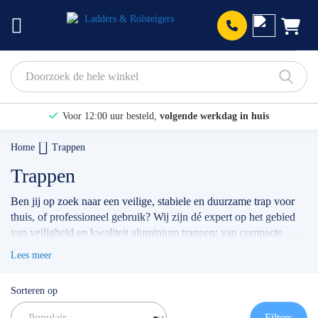
Prod
Voor 12:00 uur besteld,
volgende werkdag in huis
Bekijk hier onze Actiepagina
Home
Trappen
Binnen 1 dag een
gratis offerte
Trappen
Ben jij op zoek naar een veilige, stabiele en duurzame trap voor
thuis, of professioneel gebruik? Wij zijn dé expert op het gebied
van veiligheid en kwaliteit aluminium trappen: van compacte
huishoudtrappen
, een
magazijntrap
, tot aan de
dubbele trap
, of
Lees meer
enkele bordestrap
. Of je nu een trap nodig hebt voor klussen in
huis, installatiewerk, onderhoud of voor ander professioneel
Sorteren op
gebruik: bij ons vind je altijd het model wat het beste bij jou en je
werkzaamheden past.
Filters