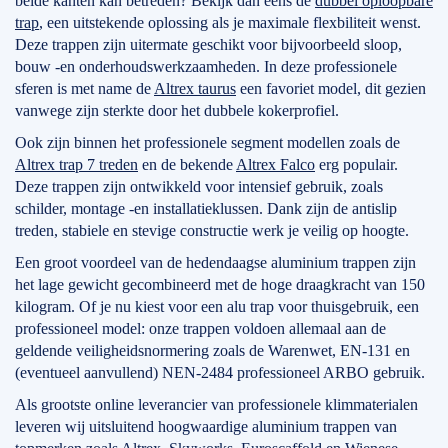
beide kanten kan betreden? Bekijk dan eens de
dubbel oploopbare
trap
, een uitstekende oplossing als je maximale flexbiliteit wenst.
Deze trappen zijn uitermate geschikt voor bijvoorbeeld sloop,
bouw -en onderhoudswerkzaamheden. In deze professionele
sferen is met name de
Altrex taurus
een favoriet model, dit gezien
vanwege zijn sterkte door het dubbele kokerprofiel.
Ook zijn binnen het professionele segment modellen zoals de
Altrex trap 7 treden
en de bekende
Altrex Falco
erg populair.
Deze trappen zijn ontwikkeld voor intensief gebruik, zoals
schilder, montage -en installatieklussen. Dank zijn de antislip
treden, stabiele en stevige constructie werk je veilig op hoogte.
Een groot voordeel van de hedendaagse aluminium trappen zijn
het lage gewicht gecombineerd met de hoge draagkracht van 150
kilogram. Of je nu kiest voor een alu trap voor thuisgebruik, een
professioneel model: onze trappen voldoen allemaal aan de
geldende veiligheidsnormering zoals de Warenwet, EN-131 en
(eventueel aanvullend) NEN-2484 professioneel ARBO gebruik.
Als grootste online leverancier van professionele klimmaterialen
leveren wij uitsluitend hoogwaardige aluminium trappen van