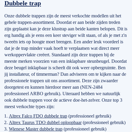
Dubbele trap
Onze dubbele trappen zijn de meest verkochte modellen uit het
gehele trappen-assortiment. Doordat er aan beide zijden treden
zijn geplaatst kan je deze klustrap aan beide kanten belopen. Dit is
erg handig als je eens een keer steviger wilt staan, of als je met z'n
tweeën iets op hoogte moet brengen. Een ander leuk voordeel is
dat je de trap minder vaak hoeft te verplaatsen wat direct meer
werkoppervlakte creëert. Standaard zijn deze trappen bij de
meeste merken voorzien van een inklapbare steunbeugel. Doordat
deze beugel inklapbaar is scheelt dit ook weer opbergruimte. Ben
jij installateur, of timmerman? Dan adviseren om te kijken naar de
professionele trappen uit ons assortiment. Deze zijn zwaarder
doorgetest en kunnen hierdoor meer aan (NEN-2484
professioneel ARBO gebruik). Uiteraard hebben we natuurlijk
ook dubbele trappen voor de actieve doe-het-zelver. Onze top 3
meest verkochte types zijn:
Altrex Falco FDO dubbele trap
(professioneel gebruik)
Altrex Taurus TDO dubbel oploopbaar
(professioneel gebruik)
Wienese Master dubbele trap
(professioneel gebruik)