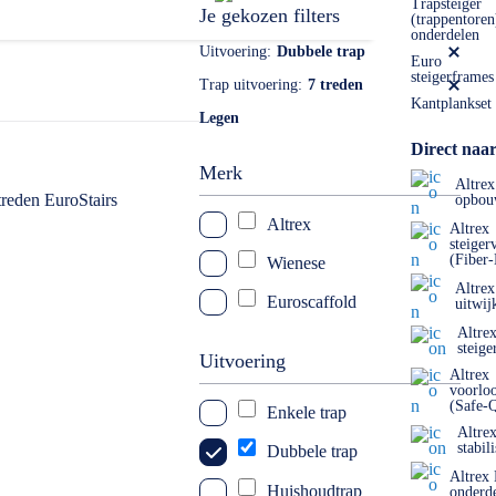
 tussen thuisgebruik, semi professioneel en professioneel. Elk
Trapsteiger
Je gekozen filters
(trappentoren
 model kiezen.
onderdelen
Uitvoering
Dubbele trap
Euro
steigerframes
Trap uitvoering
7 treden
Kantplankset
Legen
Direct naar
Merk
Altrex
opbou
Altrex
Altrex
steiger
(Fiber
Wienese
Altrex
Euroscaffold
uitwij
Altre
steige
Uitvoering
Altrex
voorlo
(Safe-
Enkele trap
Altre
stabil
Dubbele trap
Altrex
Huishoudtrap
onderd