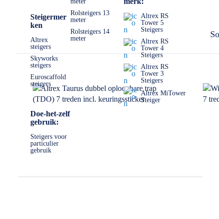
merk:
meter
Ga voor jezelf na welke eisen jij aan een trap stelt. Waar word
model is verkrijgbaar in verschillende aantal treden, van 2 tre
Rolsteigers 13
Altrex RS
Steigermer
meter
Tower 5
ken
✅ Volgende werkdag op locatie
Steigers
Rolsteigers 14
So
meter
✅ Meedenkende klantenservice
Altrex
Altrex RS
steigers
Tower 4
✅
0511- 40 25 64
, of
mail
Steigers
Skyworks
steigers
Altrex RS
Tower 3
Euroscaffold
Steigers
steigers
Altrex MiTower
Steiger
Doe-het-zelf
gebruik:
Steigers voor
particulier
gebruik