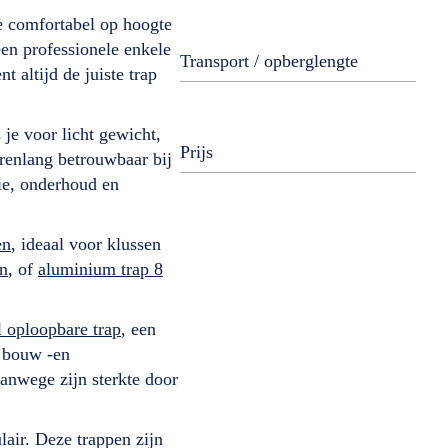
je comfortabel op hoogte
en professionele enkele
Transport / opberglengte
t altijd de juiste trap
je voor licht gewicht,
Prijs
arenlang betrouwbaar bij
tie, onderhoud en
en
, ideaal voor klussen
en
, of
aluminium trap 8
.
 oploopbare trap
, een
, bouw -en
vanwege zijn sterkte door
air. Deze trappen zijn