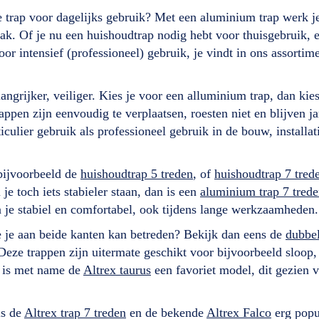
ele trap voor dagelijks gebruik? Met een aluminium trap werk 
ak. Of je nu een huishoudtrap nodig hebt voor thuisgebruik, e
r intensief (professioneel) gebruik, je vindt in ons assortimen
grijker, veiliger. Kies je voor een alluminium trap, dan kies 
ppen zijn eenvoudig te verplaatsen, roesten niet en blijven j
ticulier gebruik als professioneel gebruik in de bouw, installa
 bijvoorbeeld de
huishoudtrap 5 treden
, of
huishoudtrap 7 tred
e toch iets stabieler staan, dan is een
aluminium trap 7 tred
a je stabiel en comfortabel, ook tijdens lange werkzaamheden
ie je aan beide kanten kan betreden? Bekijk dan eens de
dubbel
 Deze trappen zijn uitermate geschikt voor bijvoorbeeld sloop
 is met name de
Altrex taurus
een favoriet model, dit gezien 
ls de
Altrex trap 7 treden
en de bekende
Altrex Falco
erg popul