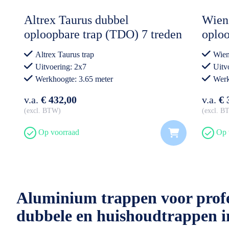
Altrex Taurus dubbel
Wien
oploopbare trap (TDO) 7 treden
oploo
incl. keuringssticker
Altrex Taurus trap
Wien
Uitvoering: 2x7
Uitv
Werkhoogte: 3.65 meter
Werk
Professioneel gebruik
Prof
v.a.
€ 432,00
v.a.
€ 
excl. BTW
excl. 
Op voorraad
Op 
Aluminium trappen voor profes
dubbele en huishoudtrappen in