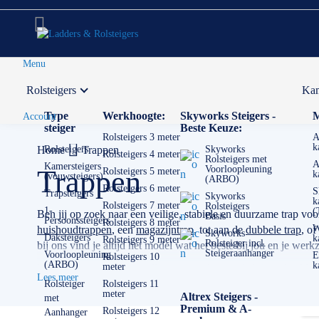
Menu
Rolsteigers
Kam
Voor 12:00 uur besteld,
volgende werkdag in huis
Type
Werkhoogte:
Skyworks Steigers -
M
Account
steiger
Beste Keuze:
Rolsteigers 3 meter
A
k
Home
Rolsteigers
Trappen
Skyworks
Rolsteigers 4 meter
Rolsteigers met
A
Kamersteigers
Voorloopleuning
Trappen
Rolsteigers 5 meter
k
(vouwsteigers)
(ARBO)
Rolsteigers 6 meter
S
Trapsteigers
Skyworks
k
Rolsteigers 7 meter
Rolsteigers
1-
(
Ben jij op zoek naar een veilige, stabiele en duurzame trap voo
Basis
Persoonssteigers
Rolsteigers 8 meter
W
huishoudtrappen
, een
magazijntrap
, tot aan de
dubbele trap
, of
Skyworks
Daksteigers
k
Rolsteigers 9 meter
Rolsteiger incl.
bij ons vind je altijd het model wat het beste bij jou en je we
Steigeraanhanger
Voorloopleuning
E
Rolsteigers 10
(ARBO)
k
meter
Wij leveren trappen van alleen topmerken zoals bijvoorbeeld :
Lees meer
verschillende uitvoeringen zit vooral in stabiliteit, veiligheid,
Rolsteiger
Rolsteigers 11
meter
Altrex Steigers -
met
incidenteel thuisgebruik tot dagelijks professioneel werk.
Premium & A-
Rolsteigers 12
Aanhanger