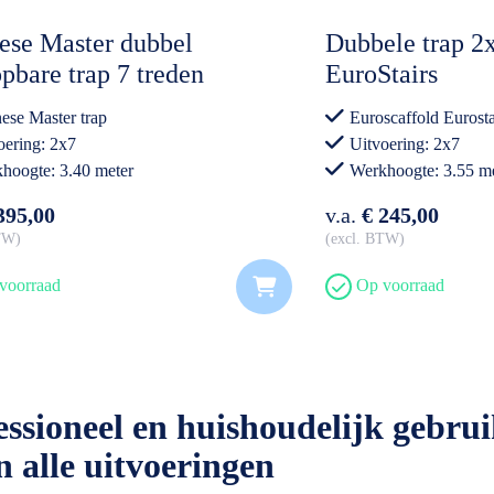
ese Master dubbel
Dubbele trap 2x
pbare trap 7 treden
EuroStairs
ese Master trap
Euroscaffold Eurosta
oering: 2x7
Uitvoering: 2x7
hoogte: 3.40 meter
Werkhoogte: 3.55 me
essioneel gebruik
Professioneel gebrui
395,00
v.a.
€ 245,00
BTW
excl. BTW
voorraad
Op voorraad
sioneel en huishoudelijk gebrui
 alle uitvoeringen