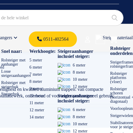
hangers
Steigermateriaal
Products 
0511-402564
 offerte
Rolsteiger
Snel naar:
Werkhoogte:
Steigeraanhanger
onderdelen
inclusief steiger:
Rolsteiger met
5 meter
Steigerframes
aanhanger
6 meter
rolsteigerfra
old
6 meter
Losse
8 meter
Rolsteiger
7 meter
steigeraanhangers
platforms
10 meter
8 meter
(vloer)
Rolsteiger met
12 meter
steigerbok
9 meter
 veiligheid en kwaliteit aluminium trappen: van compacte
Rolsteiger
schoren
Steigerbok
nstallatiewerk, onderhoud of voor ander professioneel gebruik:
Steigeraanhanger
10 meter
(horizontaal 
inclusief steiger:
diagonaal)
11 meter
Voorloopleun
6 meter
12 meter
strengst geldende wet -en regelgeving. Het verschil tussen de
Steigerwielen
8 meter
14 meter
die aansluit bij hoe vaak en hoe intensief je deze gebruikt van
Stabilisatoren
10 meter
voor je steige
12 meter