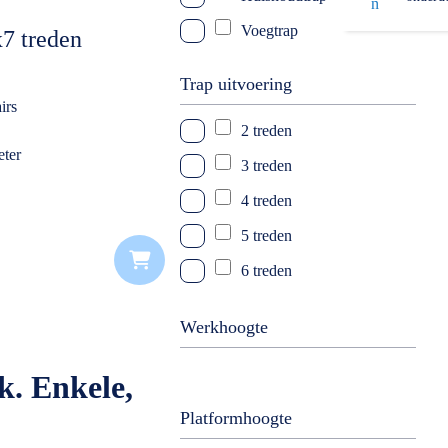
Voegtrap
7 treden
Trap uitvoering
irs
2 treden
ter
3 treden
k
4 treden
5 treden
6 treden
7 treden
Werkhoogte
8 treden
10 treden
k. Enkele,
12 treden
Platformhoogte