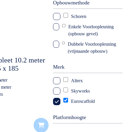
Opbouwmethode
Schoren
Enkele Voorloopleuning
(opbouw gevel)
Dubbele Voorloopleuning
(vrijstaande opbouw)
leet 10.2 meter
Merk
 x 185
latform
eter
Altrex
 meter
Skyworks
rm
k
Euroscaffold
Platformhoogte