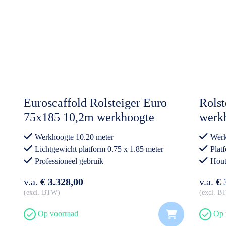
Euroscaffold Rolsteiger Euro
Rolst
75x185 10,2m werkhoogte
werk
Carbon Vloer
Werkhoogte 10.20 meter
Werk
Lichtgewicht platform 0.75 x 1.85 meter
Plat
Professioneel gebruik
Hout
Prof
v.a.
€ 3.328,00
v.a.
€ 
excl. BTW
excl. 
Op voorraad
Op 