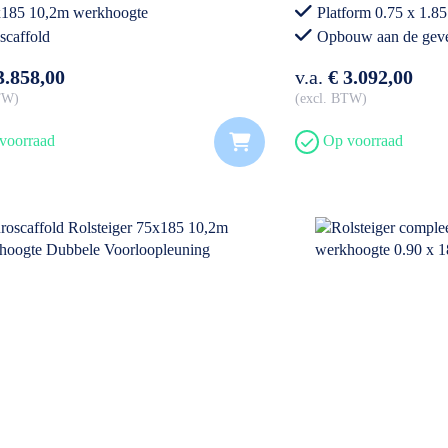
185 10,2m werkhoogte
Platform 0.75 x 1.85
scaffold
Opbouw aan de gev
Voldoet aan nieuw
3.858,00
v.a.
€ 3.092,00
BTW
excl. BTW
voorraad
Op voorraad