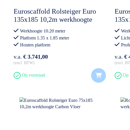
Euroscaffold Rolsteiger Euro
Euros
135x185 10,2m werkhoogte
135x
Carb
Werkhoogte 10.20 meter
Werk
Platform 1.35 x 1.85 meter
Lich
Houten platform
Prof
Professioneel gebruik
v.a.
€ 3.741,00
v.a.
€ 
excl. BTW
excl. 
Op voorraad
Op 