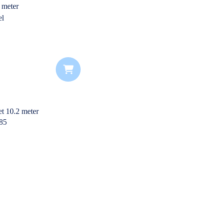
 meter
el
e opbouwnorm