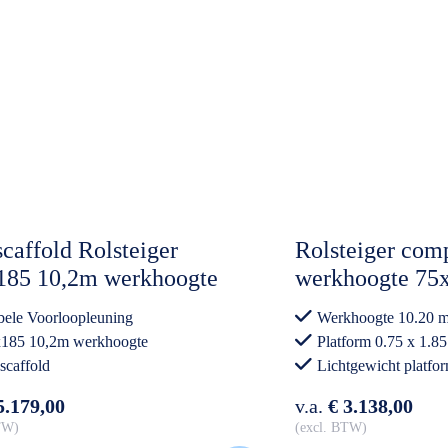
caffold Rolsteiger
Rolsteiger comp
185 10,2m werkhoogte
werkhoogte 75
on Vloer Dubbele
Lichtgewicht p
ele Voorloopleuning
Werkhoogte 10.20 m
loopleuning
185 10,2m werkhoogte
Platform 0.75 x 1.85
scaffold
Lichtgewicht platfo
Professioneel gebrui
5.179,00
v.a.
€ 3.138,00
BTW
excl. BTW