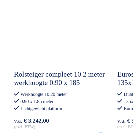
Rolsteiger compleet 10.2 meter
Euros
werkhoogte 0.90 x 185
135x
Lichtgewicht platform
Carb
Werkhoogte 10.20 meter
Dubb
Voor
0.90 x 1.85 meter
135x
Lichtgewicht platform
Euro
Professioneel gebruik
v.a.
€ 3.242,00
v.a.
€ 
excl. BTW
excl. 