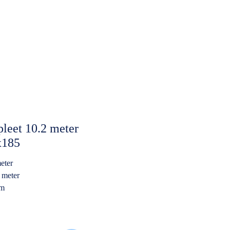
leet 10.2 meter
x185
latform
eter
 meter
rm
k