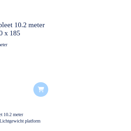
leet 10.2 meter
0 x 185
eter
k