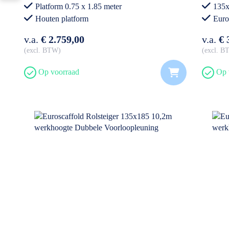
Platform 0.75 x 1.85 meter
135x
Houten platform
Euro
Professioneel gebruik
v.a.
€ 2.759,00
v.a.
€ 
excl. BTW
excl. 
Op voorraad
Op 