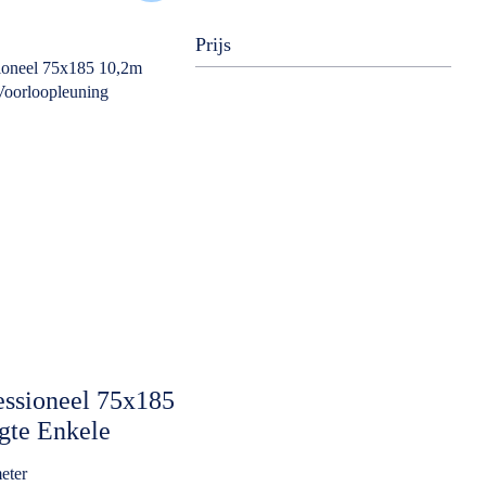
Prijs
essioneel 75x185
gte Enkele
g Euroscaffold
eter