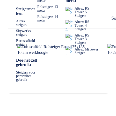
merk:
meter
Rolsteigers 13
Altrex RS
Steigermer
meter
Tower 5
ken
Steigers
Rolsteigers 14
So
meter
Altrex
Altrex RS
steigers
Tower 4
Steigers
Skyworks
steigers
Altrex RS
Tower 3
Euroscaffold
Steigers
steigers
Altrex MiTower
Steiger
Doe-het-zelf
gebruik:
Steigers voor
particulier
gebruik