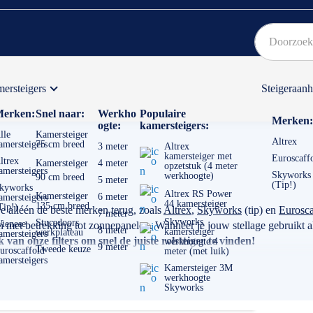
ersteigers
Steigeraan
Bekijk hier onze Actiepagina
Binnen 1 dag een
gratis
erken:
Snel naar:
Werkho
Populaire
Merken:
ogte:
kamersteigers:
lle
Kamersteiger
Altrex
amersteigers
75 cm breed
3 meter
Altrex
kamersteiger met
Euroscaff
ltrex
Kamersteiger
4 meter
opzetstuk (4 meter
amersteigers
Skyworks
werkhoogte)
90 cm breed
5 meter
(Tip!)
kyworks
Altrex RS Power
Kamersteiger
6 meter
amersteigers
44 kamersteiger
135 cm breed
Tip!)
je alléén de beste merken terug, zoals
Altrex
,
Skyworks
(tip) en
Eurosca
7 meter
Skyworks
Stucadoors
ienese
et betrekking tot zonnepanelen. Wanneer je jouw stellage gebruikt als
8 meter
kamersteiger
werkplateau
amersteigers
van onze filters om snel de juiste rolsteiger te vinden!
werkhoogte 4
9 meter
Tweede keuze
uroscaffold
meter (met luik)
amersteigers
Kamersteiger 3M
werkhoogte
Skyworks