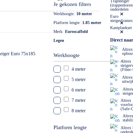
Trapsteiger
Je gekozen filters
(trappentoren
onderdelen
Werkhoogte
10 meter
Euro
steigerframes
Platform lengte
1.85 meter
Kantplankset
Merk
Euroscaffold
Direct naar
Legen
Altrex
opbou
Werkhoogte
Altrex
steiger
4 meter
(Fiber
Altrex
5 meter
uitwij
Altre
6 meter
steige
7 meter
Altrex
voorlo
(Safe-
8 meter
Altre
stabil
9 meter
Platform lengte
Altrex
10 meter
onderd