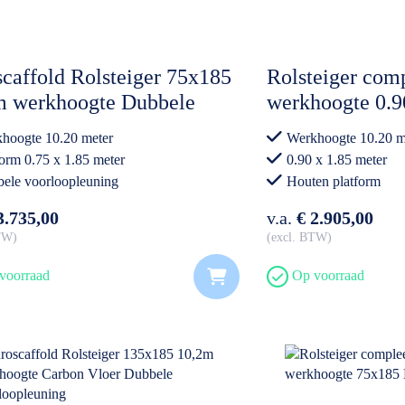
caffold Rolsteiger 75x185
Rolsteiger comp
m werkhoogte Dubbele
werkhoogte 0.9
loopleuning
hoogte 10.20 meter
Werkhoogte 10.20 m
form 0.75 x 1.85 meter
0.90 x 1.85 meter
ele voorloopleuning
Houten platform
oet aan nieuwe opbouwnorm
Professioneel gebrui
3.735,00
v.a.
€ 2.905,00
BTW
excl. BTW
voorraad
Op voorraad