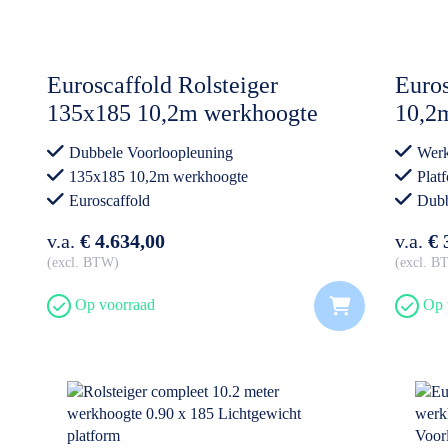
Euroscaffold Rolsteiger
Euros
135x185 10,2m werkhoogte
10,2
Dubbele Voorloopleuning
Voor
Dubbele Voorloopleuning
Werk
135x185 10,2m werkhoogte
Plat
Euroscaffold
Dubb
Vold
v.a.
€ 4.634,00
v.a.
€ 
excl. BTW
excl. 
Op voorraad
Op 