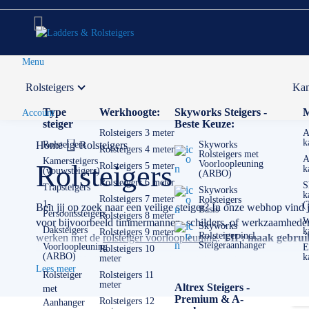
Menu
Rolsteigers
Kam
Voor 12:00 uur besteld,
volgende werkdag in huis
Type
Werkhoogte:
Skyworks Steigers -
M
Account
steiger
Beste Keuze:
Rolsteigers 3 meter
A
k
Home
Rolsteigers
Rolsteigers
Skyworks
Rolsteigers 4 meter
Rolsteigers met
A
Kamersteigers
Voorloopleuning
Rolsteigers
Rolsteigers 5 meter
k
(vouwsteigers)
(ARBO)
Rolsteigers 6 meter
S
Trapsteigers
Skyworks
k
Rolsteigers 7 meter
Rolsteigers
1-
(
Ben jij op zoek naar een veilige steiger? In onze webhop vind 
Basis
Persoonssteigers
Rolsteigers 8 meter
W
voor bijvoorbeeld timmermannen, schilders, of werkzaamheden m
Skyworks
Daksteigers
k
Rolsteigers 9 meter
Rolsteiger incl.
werken met de
rolsteiger voorloopleuning
.
TIP: maak gebruik 
Steigeraanhanger
Voorloopleuning
E
Rolsteigers 10
(ARBO)
k
meter
✅
Voor 12U besteld = volgende werkdag op locatie
Lees meer
✅
Vrijblijvende offerte
op maat
Rolsteiger
Rolsteigers 11
meter
Altrex Steigers -
met
✅ Contact:
0511- 40 25 64
, of
mail
Premium & A-
Rolsteigers 12
Aanhanger