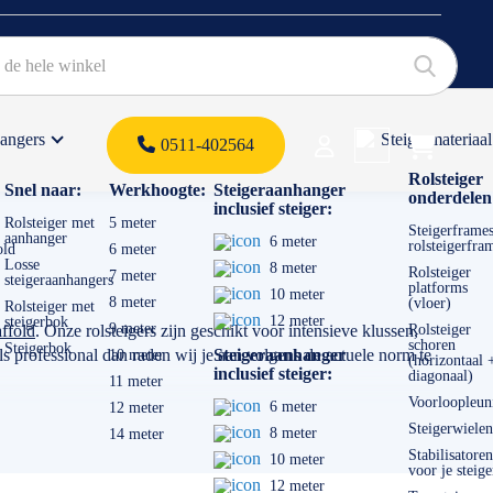
hangers
Steigermateriaal
Products 
0511-402564
 offerte
Rolsteiger
Snel naar:
Werkhoogte:
Steigeraanhanger
onderdelen
inclusief steiger:
Rolsteiger met
5 meter
Steigerframes
aanhanger
6 meter
rolsteigerfra
old
6 meter
Losse
8 meter
Rolsteiger
7 meter
steigeraanhangers
platforms
10 meter
8 meter
(vloer)
Rolsteiger met
12 meter
steigerbok
9 meter
ffold
. Onze rolsteigers zijn geschikt voor intensieve klussen,
Rolsteiger
schoren
Steigerbok
 professional dan raden wij je aan volgens de actuele norm te
Steigeraanhanger
10 meter
(horizontaal 
inclusief steiger:
diagonaal)
11 meter
Voorloopleun
6 meter
12 meter
Steigerwielen
8 meter
14 meter
Stabilisatoren
10 meter
voor je steige
12 meter