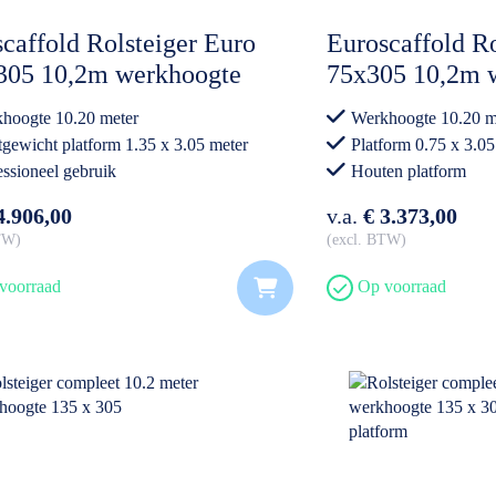
caffold Rolsteiger Euro
Euroscaffold Ro
305 10,2m werkhoogte
75x305 10,2m 
on Vloer
hoogte 10.20 meter
Werkhoogte 10.20 m
tgewicht platform 1.35 x 3.05 meter
Platform 0.75 x 3.05
essioneel gebruik
Houten platform
Professioneel gebrui
4.906,00
v.a.
€ 3.373,00
BTW
excl. BTW
voorraad
Op voorraad