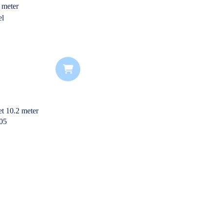
 meter
el
e opbouwnorm