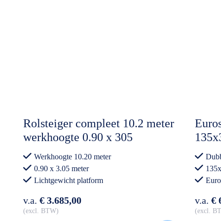
Rolsteiger compleet 10.2 meter
Euros
werkhoogte 0.90 x 305
135x
Lichtgewicht platform
Carb
Werkhoogte 10.20 meter
Dubb
Voor
0.90 x 3.05 meter
135x
Lichtgewicht platform
Euro
Professioneel gebruik
v.a.
€ 3.685,00
v.a.
€ 
excl. BTW
excl. 