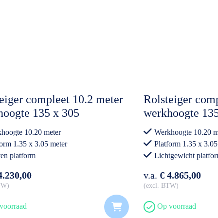
eiger compleet 10.2 meter
Rolsteiger comp
hoogte 135 x 305
werkhoogte 135
Lichtgewicht p
hoogte 10.20 meter
Werkhoogte 10.20 m
form 1.35 x 3.05 meter
Platform 1.35 x 3.05
en platform
Lichtgewicht platfo
essioneel gebruik
Professioneel gebrui
4.230,00
v.a.
€ 4.865,00
BTW
excl. BTW
voorraad
Op voorraad