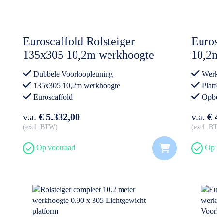
Euroscaffold Rolsteiger
Euros
135x305 10,2m werkhoogte
10,2
Dubbele Voorloopleuning
Voor
Dubbele Voorloopleuning
Werk
135x305 10,2m werkhoogte
Plat
Euroscaffold
Opbo
Vold
v.a.
€ 5.332,00
v.a.
€ 
excl. BTW
excl. 
Op voorraad
Op 