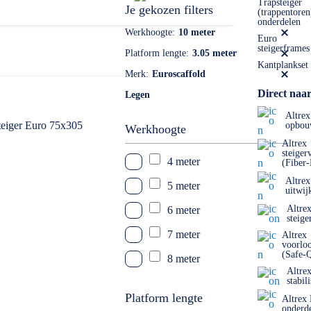
Trapsteiger
Je gekozen filters
(trappentoren
onderdelen
Werkhoogte
10 meter
Euro
steigerframes
Platform lengte
3.05 meter
Kantplankset
Merk
Euroscaffold
Direct naar
Legen
Altrex
opbou
Werkhoogte
Altrex
steiger
4 meter
(Fiber
Altrex
5 meter
uitwij
Altre
6 meter
steige
7 meter
Altrex
voorlo
(Safe-
8 meter
Altre
stabil
9 meter
Platform lengte
Altrex
10 meter
onderd