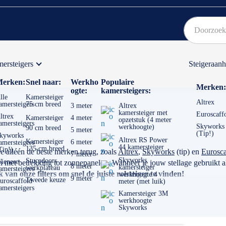
ersteigers
Steigeraan
Bekijk hier onze Actiepagina
Binnen 1 dag een
gratis
erken:
Snel naar:
Werkho
Populaire
Merken:
ogte:
kamersteigers:
lle
Kamersteiger
Altrex
amersteigers
75 cm breed
3 meter
Altrex
kamersteiger met
Euroscaff
ltrex
Kamersteiger
4 meter
opzetstuk (4 meter
amersteigers
Skyworks
werkhoogte)
90 cm breed
5 meter
(Tip!)
kyworks
Altrex RS Power
Kamersteiger
6 meter
amersteigers
44 kamersteiger
135 cm breed
Tip!)
je alléén de beste merken terug, zoals
Altrex
,
Skyworks
(tip) en
Eurosca
7 meter
Skyworks
Stucadoors
ienese
et betrekking tot zonnepanelen. Wanneer je jouw stellage gebruikt als
8 meter
kamersteiger
werkplateau
amersteigers
van onze filters om snel de juiste rolsteiger te vinden!
werkhoogte 4
9 meter
Tweede keuze
uroscaffold
meter (met luik)
amersteigers
Kamersteiger 3M
werkhoogte
Skyworks