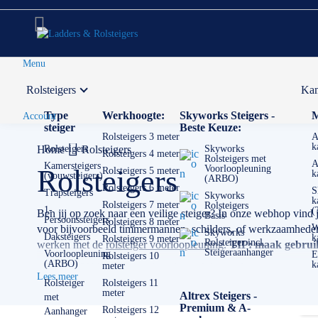
Menu
Rolsteigers
Kam
Voor 12:00 uur besteld,
volgende werkdag in huis
Type
Werkhoogte:
Skyworks Steigers -
M
Account
steiger
Beste Keuze:
Rolsteigers 3 meter
A
k
Home
Rolsteigers
Rolsteigers
Skyworks
Rolsteigers 4 meter
Rolsteigers met
A
Kamersteigers
Voorloopleuning
Rolsteigers
Rolsteigers 5 meter
k
(vouwsteigers)
(ARBO)
Rolsteigers 6 meter
S
Trapsteigers
Skyworks
k
Rolsteigers 7 meter
Rolsteigers
1-
(
Ben jij op zoek naar een veilige steiger? In onze webhop vind 
Basis
Persoonssteigers
Rolsteigers 8 meter
W
voor bijvoorbeeld timmermannen, schilders, of werkzaamheden m
Skyworks
Daksteigers
k
Rolsteigers 9 meter
Rolsteiger incl.
werken met de
rolsteiger voorloopleuning
.
TIP: maak gebruik 
Steigeraanhanger
Voorloopleuning
E
Rolsteigers 10
(ARBO)
k
meter
✅
Voor 12U besteld = volgende werkdag op locatie
Lees meer
✅
Vrijblijvende offerte
op maat
Rolsteiger
Rolsteigers 11
meter
Altrex Steigers -
met
✅ Contact:
0511- 40 25 64
, of
mail
Premium & A-
Rolsteigers 12
Aanhanger