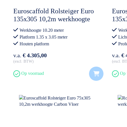
Euroscaffold Rolsteiger Euro
Euros
135x305 10,2m werkhoogte
135x
Carb
Werkhoogte 10.20 meter
Werk
Platform 1.35 x 3.05 meter
Lich
Houten platform
Prof
Professioneel gebruik
v.a.
€ 4.305,00
v.a.
€ 
excl. BTW
excl. 
Op voorraad
Op 