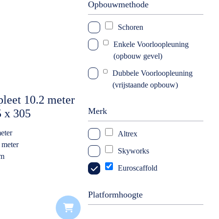
Opbouwmethode
Schoren
Enkele Voorloopleuning
(opbouw gevel)
Dubbele Voorloopleuning
(vrijstaande opbouw)
leet 10.2 meter
Merk
 x 305
latform
eter
Altrex
 meter
Skyworks
rm
k
Euroscaffold
Platformhoogte