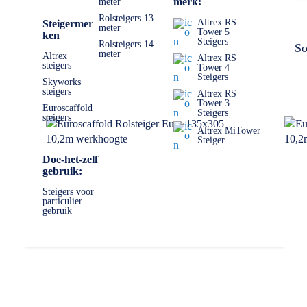
merk:
meter
Rolsteigers 13
Altrex RS
Steigermer
meter
Tower 5
ken
Steigers
Rolsteigers 14
So
meter
Altrex
Altrex RS
steigers
Tower 4
Steigers
Skyworks
steigers
Altrex RS
Tower 3
Euroscaffold
Steigers
steigers
Altrex MiTower
Steiger
Doe-het-zelf
gebruik:
Steigers voor
particulier
gebruik