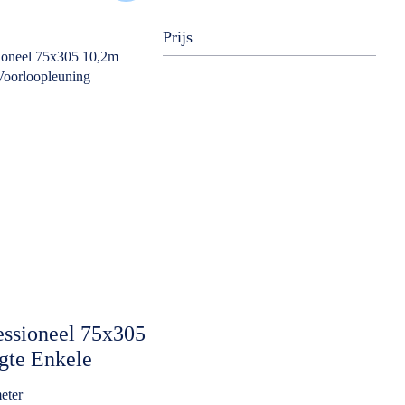
Prijs
essioneel 75x305
gte Enkele
g Euroscaffold
eter