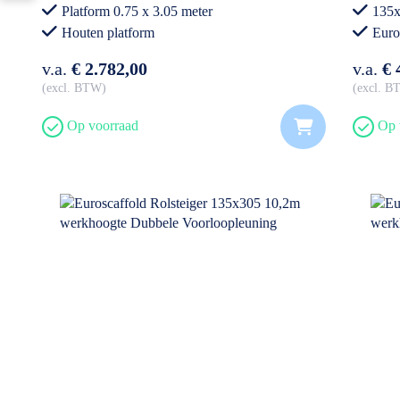
Platform 0.75 x 3.05 meter
135x
Houten platform
Euro
Professioneel gebruik
v.a.
€ 2.782,00
v.a.
€ 
excl. BTW
excl. 
Op voorraad
Op 