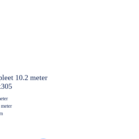
leet 10.2 meter
x305
latform
eter
 meter
rm
k