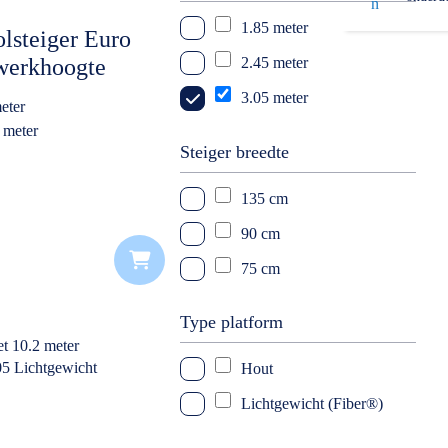
1.85 meter
11 meter
lsteiger Euro
werkhoogte
2.45 meter
12 meter
3.05 meter
13 meter
eter
 meter
14 meter
Steiger breedte
k
135 cm
90 cm
75 cm
Type platform
Hout
Lichtgewicht (Fiber®)