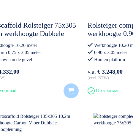
caffold Rolsteiger 75x305
Rolsteiger comp
m werkhoogte Dubbele
werkhoogte 0.9
loopleuning
hoogte 10.20 meter
Werkhoogte 10.20 m
form 0.75 x 3.05 meter
0.90 x 3.05 meter
uw aan de gevel
Houten platform
oet aan nieuwe opbouwnorm
Professioneel gebrui
4.332,00
v.a.
€ 3.248,00
BTW
excl. BTW
voorraad
Op voorraad