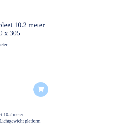
leet 10.2 meter
0 x 305
eter
k