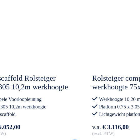
caffold Rolsteiger
Rolsteiger comp
305 10,2m werkhoogte
werkhoogte 75
on Vloer Dubbele
Lichtgewicht p
ele Voorloopleuning
Werkhoogte 10.20 m
loopleuning
305 10,2m werkhoogte
Platform 0.75 x 3.05
scaffold
Lichtgewicht platfo
Professioneel gebrui
6.052,00
v.a.
€ 3.116,00
BTW
excl. BTW