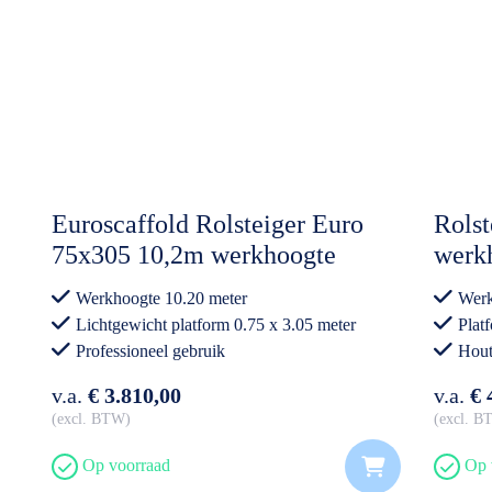
Euroscaffold Rolsteiger Euro
Rolst
75x305 10,2m werkhoogte
werk
Carbon Vloer
Werkhoogte 10.20 meter
Werk
Lichtgewicht platform 0.75 x 3.05 meter
Plat
Professioneel gebruik
Hout
Prof
v.a.
€ 3.810,00
v.a.
€ 
excl. BTW
excl. 
Op voorraad
Op 