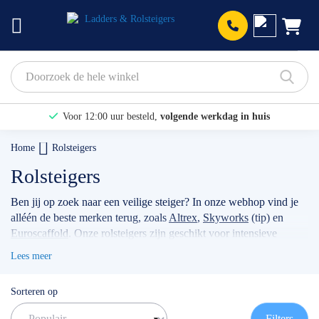
Prod
Voor 12:00 uur besteld,
volgende werkdag in huis
Bekijk hier onze Actiepagina
Home
Rolsteigers
Binnen 1 dag een
gratis offerte
Rolsteigers
Ben jij op zoek naar een veilige steiger? In onze webhop vind je
alléén de beste merken terug, zoals
Altrex
,
Skyworks
(tip) en
Euroscaffold
. Onze rolsteigers zijn geschikt voor intensieve
klussen, voor bijvoorbeeld timmermannen, schilders, of
Lees meer
werkzaamheden met betrekking tot zonnepanelen. Wanneer je
jouw stellage gebruikt als professional dan raden wij je aan
Sorteren op
volgens de actuele norm te werken met de
rolsteiger
voorloopleuning
.
TIP: maak gebruik van onze filters om snel
Filters