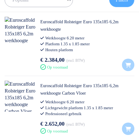
de juiste rolsteiger te vinden!
✅
Voor 12U besteld = volgende werkdag op locatie
✅
Vrijblijvende offerte
op maat
Euroscaffold Rolsteiger Euro 135x185 6,2m
✅ Contact:
0511- 40 25 64
, of
mail
werkhoogte
Werkhoogte 6.20 meter
Platform 1.35 x 1.85 meter
Houten platform
Professioneel gebruik
€ 2.384,00
excl. BTW
Op voorraad
Euroscaffold Rolsteiger Euro 135x185 6,2m
werkhoogte Carbon Vloer
Werkhoogte 6.20 meter
Lichtgewicht platform 1.35 x 1.85 meter
Professioneel gebruik
€ 2.652,00
excl. BTW
Op voorraad