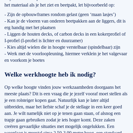
het materiaal als je het ziet en beetpakt, let bijvoorbeeld op:
- Zijn de opbouwframes rondom gelast (geen ‘maan lasjes’)
- Kan je de vloeren van onderen beetpakken aan de liggers, dit is
erg handig met het plaatsen
- Liggen de houten decks, of carbon decks in een kokerprofiel of
I-profiel (I-profiel is lichter en duurzamer)
- Kies altijd wielen die in hoogte verstelbaar (spindelbaar) zijn
- Werk met de voorloopleuning, hiermee verklein je het valgevaar
en voorkom je boetes
Welke werkhoogte heb ik nodig?
Op welke hoogte vinden jouw werkzaamheden doorgaans het
meeste plaats? Dit is een vraag die je jezelf vooraf moet stellen als
je een rolsteiger kopen gaat. Natuurlijk kan je later altijd
uitbreiden, maar het liefste schaf je de stellage in een keer goed
aan. Je wilt namelijk niet op je tenen gaan staan, of alsnog een
trapje gaan gebruiken zodat je iets hoger komt. Deze zaken
creëren gevaarlijke situaties met mogelijk ongelukken. Een
woonlaag is meestal circa 2.50-3.00 meter hoog, een standaard