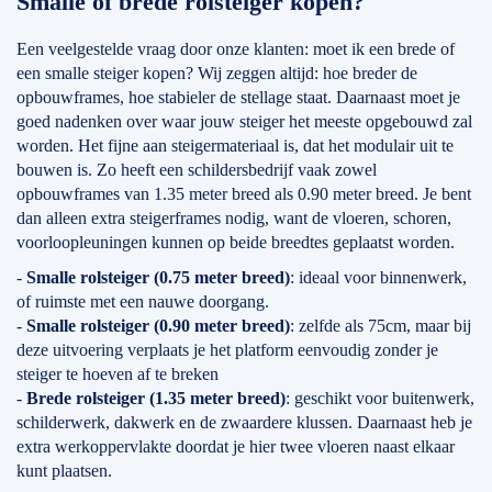
Smalle of brede rolsteiger kopen?
Een veelgestelde vraag door onze klanten: moet ik een brede of
een smalle steiger kopen? Wij zeggen altijd: hoe breder de
opbouwframes, hoe stabieler de stellage staat. Daarnaast moet je
goed nadenken over waar jouw steiger het meeste opgebouwd zal
worden. Het fijne aan steigermateriaal is, dat het modulair uit te
bouwen is. Zo heeft een schildersbedrijf vaak zowel
opbouwframes van 1.35 meter breed als 0.90 meter breed. Je bent
dan alleen extra steigerframes nodig, want de vloeren, schoren,
voorloopleuningen kunnen op beide breedtes geplaatst worden.
-
Smalle rolsteiger (0.75 meter breed)
: ideaal voor binnenwerk,
of ruimste met een nauwe doorgang.
-
Smalle rolsteiger (0.90 meter breed)
: zelfde als 75cm, maar bij
deze uitvoering verplaats je het platform eenvoudig zonder je
steiger te hoeven af te breken
-
Brede rolsteiger (1.35 meter breed)
: geschikt voor buitenwerk,
schilderwerk, dakwerk en de zwaardere klussen. Daarnaast heb je
extra werkoppervlakte doordat je hier twee vloeren naast elkaar
kunt plaatsen.