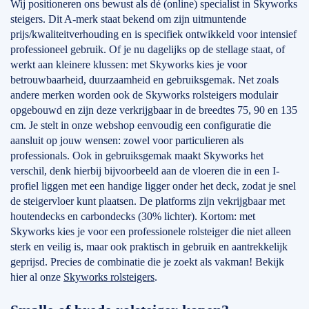
Wij positioneren ons bewust als dé (online) specialist in Skyworks
steigers. Dit A-merk staat bekend om zijn uitmuntende
prijs/kwaliteitverhouding en is specifiek ontwikkeld voor intensief
professioneel gebruik. Of je nu dagelijks op de stellage staat, of
werkt aan kleinere klussen: met Skyworks kies je voor
betrouwbaarheid, duurzaamheid en gebruiksgemak. Net zoals
andere merken worden ook de Skyworks rolsteigers modulair
opgebouwd en zijn deze verkrijgbaar in de breedtes 75, 90 en 135
cm. Je stelt in onze webshop eenvoudig een configuratie die
aansluit op jouw wensen: zowel voor particulieren als
professionals. Ook in gebruiksgemak maakt Skyworks het
verschil, denk hierbij bijvoorbeeld aan de vloeren die in een I-
profiel liggen met een handige ligger onder het deck, zodat je snel
de steigervloer kunt plaatsen. De platforms zijn vekrijgbaar met
houtendecks en carbondecks (30% lichter). Kortom: met
Skyworks kies je voor een professionele rolsteiger die niet alleen
sterk en veilig is, maar ook praktisch in gebruik en aantrekkelijk
geprijsd. Precies de combinatie die je zoekt als vakman! Bekijk
hier al onze
Skyworks rolsteigers
.