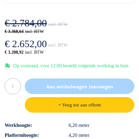
de
van
afbeeldingen-
de
gallerij
afbeeldingen-
€ 2.784,00
gallerij
€ 3.368,64
€ 2.652,00
€ 3.208,92
Op voorraad, voor 12:00 besteld volgende werkdag in huis
Aan winkelwagen toevoegen
+ Voeg toe aan offerte
Specificaties
Werkhoogte
6,20 meter
Platformhoogte
4,20 meter