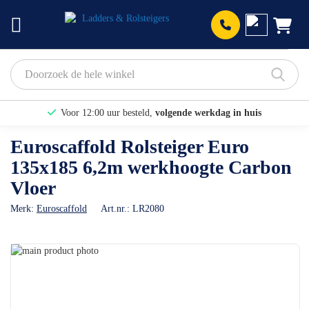
Prod
Voor 12:00 uur besteld,
volgende werkdag in huis
Bekijk hier onze Actiepagina
Euroscaffold Rolsteiger Euro
135x185 6,2m werkhoogte Carbon
Binnen 1 dag een
gratis offerte
Vloer
Merk:
Euroscaffold
Art.nr.:
LR2080
Ga
naar
Ga
het
naar
einde
het
van
begin