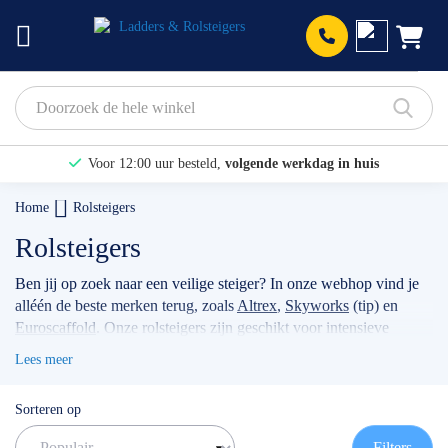
Prod
Voor 12:00 uur besteld,
volgende werkdag in huis
Bekijk hier onze Actiepagina
Home
Rolsteigers
Binnen 1 dag een
gratis offerte
Rolsteigers
Ben jij op zoek naar een veilige steiger? In onze webhop vind je
alléén de beste merken terug, zoals
Altrex
,
Skyworks
(tip) en
Euroscaffold
. Onze rolsteigers zijn geschikt voor intensieve
klussen, voor bijvoorbeeld timmermannen, schilders, of
Lees meer
werkzaamheden met betrekking tot zonnepanelen. Wanneer je
jouw stellage gebruikt als professional dan raden wij je aan
Sorteren op
volgens de actuele norm te werken met de
rolsteiger
voorloopleuning
.
TIP: maak gebruik van onze filters om snel
Filters