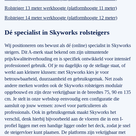
Rolsteiger 13 meter werkhoogte (platformhoogte 11 meter)
Rolsteiger 14 meter werkhoogte (platformhoogte 12 meter)
Dé specialist in Skyworks rolsteigers
Wij positioneren ons bewust als dé (online) specialist in Skyworks
steigers. Dit A-merk staat bekend om zijn uitmuntende
prijs/kwaliteitverhouding en is specifiek ontwikkeld voor intensief
professioneel gebruik. Of je nu dagelijks op de stellage staat, of
werkt aan kleinere klussen: met Skyworks kies je voor
betrouwbaarheid, duurzaamheid en gebruiksgemak. Net zoals
andere merken worden ook de Skyworks rolsteigers modulair
opgebouwd en zijn deze verkrijgbaar in de breedtes 75, 90 en 135
cm. Je stelt in onze webshop eenvoudig een configuratie die
aansluit op jouw wensen: zowel voor particulieren als
professionals. Ook in gebruiksgemak maakt Skyworks het
verschil, denk hierbij bijvoorbeeld aan de vloeren die in een I-
profiel liggen met een handige ligger onder het deck, zodat je snel
de steigervloer kunt plaatsen. De platforms zijn vekrijgbaar met