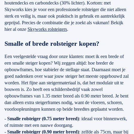
houtendecks en carbondecks (30% lichter). Kortom: met
Skyworks kies je voor een professionele rolsteiger die niet alleen
sterk en veilig is, maar ook praktisch in gebruik en aantrekkelijk
geprijsd. Precies de combinatie die je zoekt als vakman! Bekijk
hier al onze
Skyworks rolsteigers
.
Smalle of brede rolsteiger kopen?
Een veelgestelde vraag door onze klanten: moet ik een brede of
een smalle steiger kopen? Wij zeggen altijd: hoe breder de
opbouwframes, hoe stabieler de stellage staat. Daarnaast moet je
goed nadenken over waar jouw steiger het meeste opgebouwd zal
worden. Het fijne aan steigermateriaal is, dat het modulair uit te
bouwen is. Zo heeft een schildersbedrijf vaak zowel
opbouwframes van 1.35 meter breed als 0.90 meter breed. Je bent
dan alleen extra steigerframes nodig, want de vloeren, schoren,
voorloopleuningen kunnen op beide breedtes geplaatst worden.
-
Smalle rolsteiger (0.75 meter breed)
: ideaal voor binnenwerk,
of ruimste met een nauwe doorgang.
-
Smalle rolsteiger (0.90 meter breed)
: zelfde als 75cm, maar bij