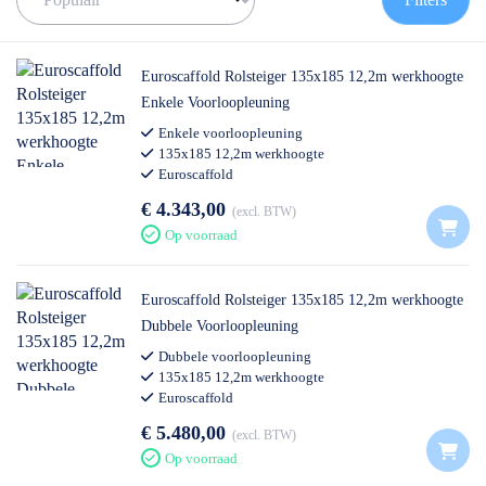
de juiste rolsteiger te vinden!
✅
Voor 12U besteld = volgende werkdag op locatie
✅
Vrijblijvende offerte
op maat
Euroscaffold Rolsteiger 135x185 12,2m werkhoogte
✅ Contact:
0511- 40 25 64
, of
mail
Enkele Voorloopleuning
Enkele voorloopleuning
135x185 12,2m werkhoogte
Euroscaffold
€ 4.343,00
excl. BTW
Op voorraad
Euroscaffold Rolsteiger 135x185 12,2m werkhoogte
Dubbele Voorloopleuning
Dubbele voorloopleuning
135x185 12,2m werkhoogte
Euroscaffold
€ 5.480,00
excl. BTW
Op voorraad