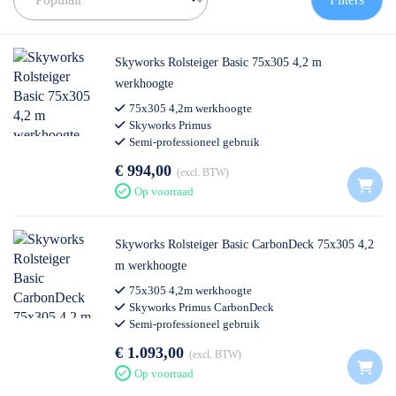
de juiste rolsteiger te vinden!
✅
Voor 12U besteld = volgende werkdag op locatie
✅
Vrijblijvende offerte
op maat
Skyworks Rolsteiger Basic 75x305 4,2 m
✅ Contact:
0511- 40 25 64
, of
mail
werkhoogte
75x305 4,2m werkhoogte
Skyworks Primus
Semi-professioneel gebruik
€ 994,00
excl. BTW
Op voorraad
Skyworks Rolsteiger Basic CarbonDeck 75x305 4,2
m werkhoogte
75x305 4,2m werkhoogte
Skyworks Primus CarbonDeck
Semi-professioneel gebruik
€ 1.093,00
excl. BTW
Op voorraad