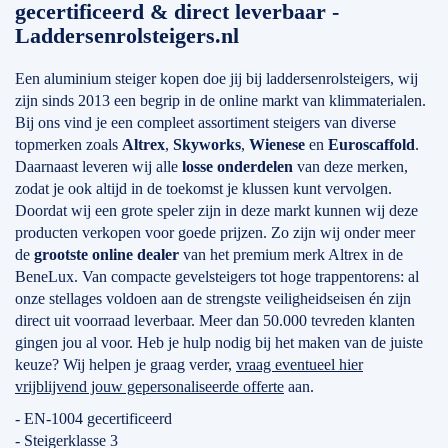
gecertificeerd & direct leverbaar -
Laddersenrolsteigers.nl
Een aluminium steiger kopen doe jij bij laddersenrolsteigers, wij
zijn sinds 2013 een begrip in de online markt van klimmaterialen.
Bij ons vind je een compleet assortiment steigers van diverse
topmerken zoals
Altrex
,
Skyworks
,
Wienese
en
Euroscaffold
.
Daarnaast leveren wij alle
losse onderdelen
van deze merken,
zodat je ook altijd in de toekomst je klussen kunt vervolgen.
Doordat wij een grote speler zijn in deze markt kunnen wij deze
producten verkopen voor goede prijzen. Zo zijn wij onder meer
de
grootste online dealer
van het premium merk Altrex in de
BeneLux. Van compacte gevelsteigers tot hoge trappentorens: al
onze stellages voldoen aan de strengste veiligheidseisen én zijn
direct uit voorraad leverbaar. Meer dan 50.000 tevreden klanten
gingen jou al voor. Heb je hulp nodig bij het maken van de juiste
keuze? Wij helpen je graag verder,
vraag eventueel hier
vrijblijvend jouw gepersonaliseerde offerte
aan.
- EN-1004 gecertificeerd
- Steigerklasse 3