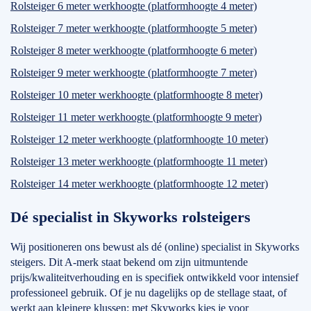
Rolsteiger 6 meter werkhoogte (platformhoogte 4 meter)
Rolsteiger 7 meter werkhoogte (platformhoogte 5 meter)
Rolsteiger 8 meter werkhoogte (platformhoogte 6 meter)
Rolsteiger 9 meter werkhoogte (platformhoogte 7 meter)
Rolsteiger 10 meter werkhoogte (platformhoogte 8 meter)
Rolsteiger 11 meter werkhoogte (platformhoogte 9 meter)
Rolsteiger 12 meter werkhoogte (platformhoogte 10 meter)
Rolsteiger 13 meter werkhoogte (platformhoogte 11 meter)
Rolsteiger 14 meter werkhoogte (platformhoogte 12 meter)
Dé specialist in Skyworks rolsteigers
Wij positioneren ons bewust als dé (online) specialist in Skyworks
steigers. Dit A-merk staat bekend om zijn uitmuntende
prijs/kwaliteitverhouding en is specifiek ontwikkeld voor intensief
professioneel gebruik. Of je nu dagelijks op de stellage staat, of
werkt aan kleinere klussen: met Skyworks kies je voor