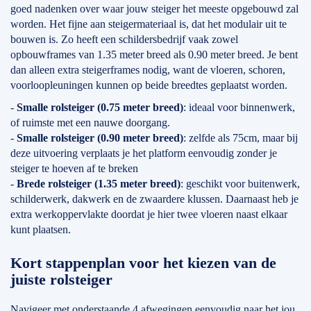
goed nadenken over waar jouw steiger het meeste opgebouwd zal
worden. Het fijne aan steigermateriaal is, dat het modulair uit te
bouwen is. Zo heeft een schildersbedrijf vaak zowel
opbouwframes van 1.35 meter breed als 0.90 meter breed. Je bent
dan alleen extra steigerframes nodig, want de vloeren, schoren,
voorloopleuningen kunnen op beide breedtes geplaatst worden.
-
Smalle rolsteiger (0.75 meter breed)
: ideaal voor binnenwerk,
of ruimste met een nauwe doorgang.
-
Smalle rolsteiger (0.90 meter breed)
: zelfde als 75cm, maar bij
deze uitvoering verplaats je het platform eenvoudig zonder je
steiger te hoeven af te breken
-
Brede rolsteiger (1.35 meter breed)
: geschikt voor buitenwerk,
schilderwerk, dakwerk en de zwaardere klussen. Daarnaast heb je
extra werkoppervlakte doordat je hier twee vloeren naast elkaar
kunt plaatsen.
Kort stappenplan voor het kiezen van de
juiste rolsteiger
Navigeer met onderstaande 4 afwegingen eenvoudig naar het jou