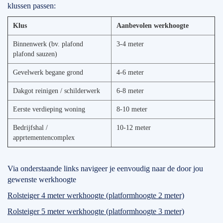
klussen passen:
Klus
Aanbevolen werkhoogte
Binnenwerk (bv. plafond
3-4 meter
plafond sauzen)
Gevelwerk begane grond
4-6 meter
Dakgot reinigen / schilderwerk
6-8 meter
Eerste verdieping woning
8-10 meter
Bedrijfshal /
10-12 meter
apprtementencomplex
Via onderstaande links navigeer je eenvoudig naar de door jou
gewenste werkhoogte
Rolsteiger 4 meter werkhoogte (platformhoogte 2 meter)
Rolsteiger 5 meter werkhoogte (platformhoogte 3 meter)