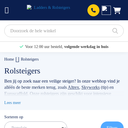
Prod
Voor 12:00 uur besteld,
volgende werkdag in huis
Bekijk hier onze Actiepagina
Home
Rolsteigers
Binnen 1 dag een
gratis offerte
Rolsteigers
Ben jij op zoek naar een veilige steiger? In onze webhop vind je
alléén de beste merken terug, zoals
Altrex
,
Skyworks
(tip) en
Euroscaffold
. Onze rolsteigers zijn geschikt voor intensieve
klussen, voor bijvoorbeeld timmermannen, schilders, of
Lees meer
werkzaamheden met betrekking tot zonnepanelen. Wanneer je
jouw stellage gebruikt als professional dan raden wij je aan
Sorteren op
volgens de actuele norm te werken met de
rolsteiger
voorloopleuning
.
TIP: maak gebruik van onze filters om snel
Filters