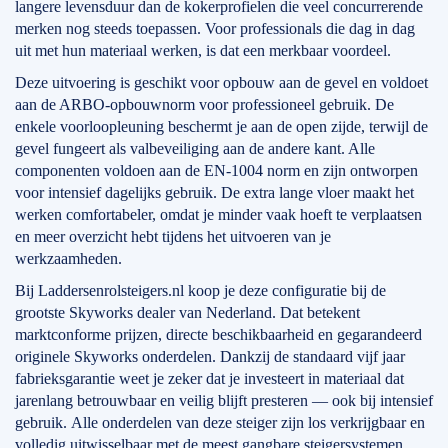
langere levensduur dan de kokerprofielen die veel concurrerende
merken nog steeds toepassen. Voor professionals die dag in dag
uit met hun materiaal werken, is dat een merkbaar voordeel.
Deze uitvoering is geschikt voor opbouw aan de gevel en voldoet
aan de ARBO-opbouwnorm voor professioneel gebruik. De
enkele voorloopleuning beschermt je aan de open zijde, terwijl de
gevel fungeert als valbeveiliging aan de andere kant. Alle
componenten voldoen aan de EN-1004 norm en zijn ontworpen
voor intensief dagelijks gebruik. De extra lange vloer maakt het
werken comfortabeler, omdat je minder vaak hoeft te verplaatsen
en meer overzicht hebt tijdens het uitvoeren van je
werkzaamheden.
Bij Laddersenrolsteigers.nl koop je deze configuratie bij de
grootste Skyworks dealer van Nederland. Dat betekent
marktconforme prijzen, directe beschikbaarheid en gegarandeerd
originele Skyworks onderdelen. Dankzij de standaard vijf jaar
fabrieksgarantie weet je zeker dat je investeert in materiaal dat
jarenlang betrouwbaar en veilig blijft presteren — ook bij intensief
gebruik. Alle onderdelen van deze steiger zijn los verkrijgbaar en
volledig uitwisselbaar met de meest gangbare steigersystemen,