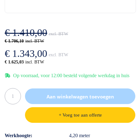
einde
het
van
begin
de
van
afbeeldingen-
de
gallerij
afbeeldingen-
€ 1.410,00
gallerij
€ 1.706,10
€ 1.343,00
€ 1.625,03
Op voorraad, voor 12:00 besteld volgende werkdag in huis
Aan winkelwagen toevoegen
+ Voeg toe aan offerte
Specificaties
Werkhoogte
4,20 meter