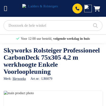
Prod
Voor 12:00 uur besteld,
volgende werkdag in huis
Bekijk hier onze Actiepagina
Skyworks Rolsteiger Professioneel
CarbonDeck 75x305 4,2 m
Binnen 1 dag een
gratis offerte
werkhoogte Enkele
Voorloopleuning
Merk:
Skyworks
Art.nr.:
LR6079
Ga
naar
Ga
het
naar