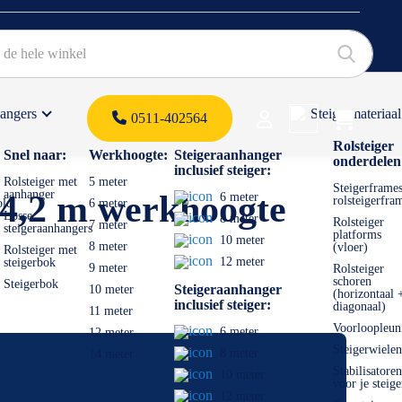
hangers
Steigermateriaal
Products 
0511-402564
 offerte
Rolsteiger
Snel naar:
Werkhoogte:
Steigeraanhanger
onderdelen
inclusief steiger:
Rolsteiger met
5 meter
Steigerframes
aanhanger
 4,2 m werkhoogte
6 meter
rolsteigerfra
old
6 meter
Losse
8 meter
Rolsteiger
7 meter
steigeraanhangers
platforms
10 meter
8 meter
(vloer)
Rolsteiger met
12 meter
steigerbok
9 meter
Rolsteiger
schoren
Steigerbok
Steigeraanhanger
10 meter
(horizontaal 
inclusief steiger:
diagonaal)
11 meter
Voorloopleun
6 meter
12 meter
Steigerwielen
8 meter
14 meter
Stabilisatoren
10 meter
voor je steige
12 meter