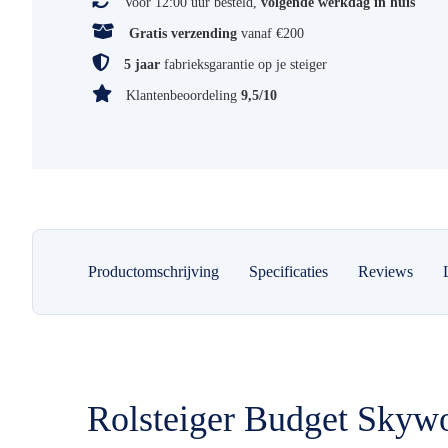
Voor 12:00 uur besteld,
volgende werkdag in huis
Gratis verzending
vanaf €200
5 jaar
fabrieksgarantie op je steiger
Klantenbeoordeling
9,5/10
Productomschrijving
Specificaties
Reviews
Rolsteiger Budget Skyw