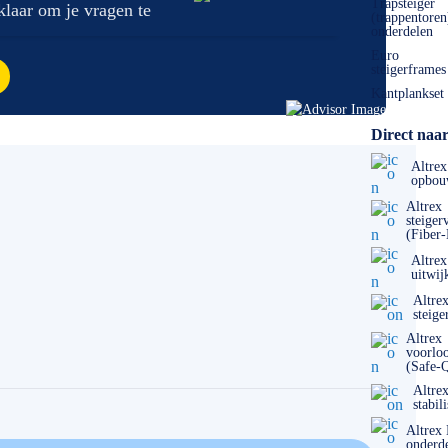
Trapsteiger
 klaar om je vragen te
(trappentoren
onderdelen
Euro
steigerframes
Kantplankset
Direct naar
Altrex
opbou
Altrex
steiger
(Fiber
Altrex
uitwij
Altre
steige
Altrex
voorlo
(Safe-
Altre
stabil
Altrex
onderd