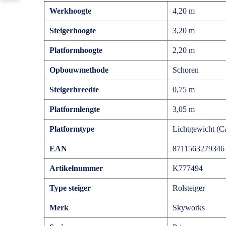
Werkhoogte
4,20 m
Steigerhoogte
3,20 m
Platformhoogte
2,20 m
Opbouwmethode
Schoren
Steigerbreedte
0,75 m
Platformlengte
3,05 m
Platformtype
Lichtgewicht (
EAN
8711563279346
Artikelnummer
K777494
Type steiger
Rolsteiger
Merk
Skyworks