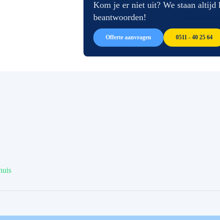
afbeeldingen-
de
Kom je er niet uit? We staan altijd
gallerij
afbeeldingen-
beantwoorden!
gallerij
Offerte aanvragen
0511 - 40 25 64
huis