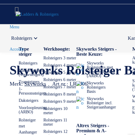
Menu
Rolsteigers
Kam
Voor 12:00 uur besteld,
volgende werkdag in huis
Type
Werkhoogte:
Skyworks Steigers -
M
Account
steiger
Beste Keuze:
Rolsteigers 3 meter
A
k
Rolsteigers
Skyworks
Rolsteigers 4 meter
Skyworks Rolsteiger B
Rolsteigers met
A
Kamersteigers
Voorloopleuning
Rolsteigers 5 meter
k
(vouwsteigers)
(ARBO)
Rolsteigers 6 meter
S
Trapsteigers
Merk:
Skyworks
Art.nr.:
LR5306
Skyworks
k
Rolsteigers 7 meter
Rolsteigers
1-
(
Basis
Persoonssteigers
Rolsteigers 8 meter
W
Skyworks
Daksteigers
k
Rolsteigers 9 meter
Rolsteiger incl.
Steigeraanhanger
Voorloopleuning
E
Rolsteigers 10
(ARBO)
k
meter
Rolsteiger
Rolsteigers 11
meter
Altrex Steigers -
met
Premium & A-
Rolsteigers 12
Aanhanger