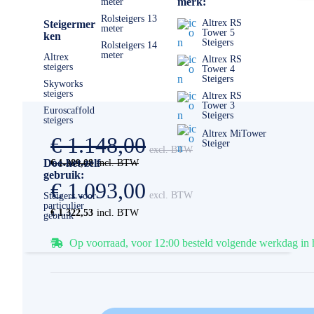
merk:
meter
Rolsteigers 13
Altrex RS
Steigermer
meter
Tower 5
ken
Steigers
Rolsteigers 14
meter
Altrex
Altrex RS
steigers
Tower 4
Steigers
Skyworks
steigers
Altrex RS
Tower 3
Euroscaffold
Steigers
steigers
Altrex MiTower
€ 1.148,00
Steiger
Doe-het-zelf
€ 1.389,08
gebruik:
€ 1.093,00
Steigers voor
particulier
€ 1.322,53
gebruik
Op voorraad, voor 12:00 besteld volgende werkdag in 