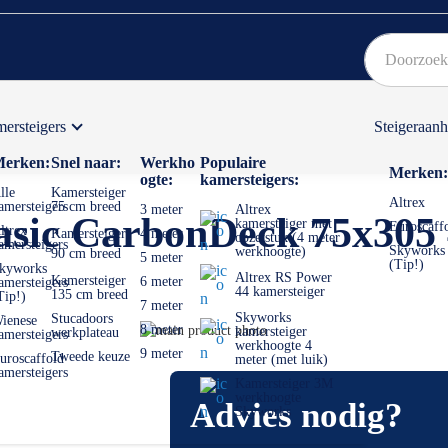
ersteigers
Steigeraan
Bekijk hier onze Actiepagina
Binnen 1 dag een
gratis
erken:
Snel naar:
Werkho
Populaire
Merken:
ogte:
kamersteigers:
lle
Kamersteiger
Altrex
amersteigers
75 cm breed
3 meter
Altrex
asic CarbonDeck 75x305
kamersteiger met
Euroscaff
ltrex
Kamersteiger
4 meter
opzetstuk (4 meter
amersteigers
Skyworks
werkhoogte)
90 cm breed
5 meter
(Tip!)
kyworks
Altrex RS Power
Kamersteiger
6 meter
amersteigers
44 kamersteiger
135 cm breed
Tip!)
7 meter
Skyworks
Stucadoors
ienese
Ga
8 meter
kamersteiger
werkplateau
amersteigers
werkhoogte 4
naar
Ga
9 meter
Tweede keuze
uroscaffold
meter (met luik)
het
naar
amersteigers
Kamersteiger 3M
einde
het
werkhoogte
Advies nodig?
van
begin
Skyworks
de
van