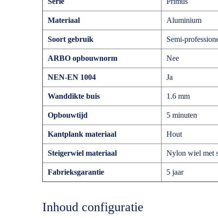
Serie
Primus
Materiaal
Aluminium
Soort gebruik
Semi-profession
ARBO opbouwnorm
Nee
NEN-EN 1004
Ja
Wanddikte buis
1.6 mm
Opbouwtijd
5 minuten
Kantplank materiaal
Hout
Steigerwiel materiaal
Nylon wiel met s
Fabrieksgarantie
5 jaar
Inhoud configuratie