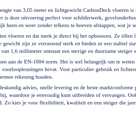
engte van 3,05 meter en lichtgewicht CarbonDeck vloeren is 
 is deze uitvoering perfect voor schilderwerk, gevelonderho
jk heen en weer zonder telkens te hoeven afstappen, wat je 
 vloeren en dat merk je direct bij het opbouwen. Ze tillen li
e gewicht zijn ze verrassend sterk en bieden ze een stabiel s
van 1,6 millimeter ontstaat een stevige en duurzame steiger 
oen aan de EN-1004 norm. Het is wel belangrijk om te weten d
loopleuningen bevat. Voor particulier gebruik en lichtere z
hiermee rekening houden.
 deskundig advies, snelle levering en de beste marktconforme 
bij, waardoor je eenvoudig kunt uitbreiden of vervangen. Ook
Zo kies je voor flexibiliteit, kwaliteit en een steiger die ja