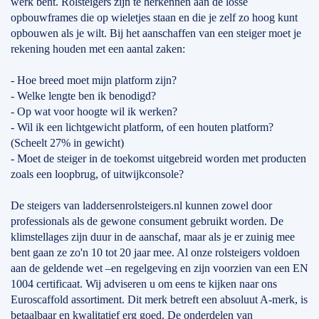
werk bent. Rolsteigers zijn te herkennen aan de losse
opbouwframes die op wieletjes staan en die je zelf zo hoog kunt
opbouwen als je wilt. Bij het aanschaffen van een steiger moet je
rekening houden met een aantal zaken:
- Hoe breed moet mijn platform zijn?
- Welke lengte ben ik benodigd?
- Op wat voor hoogte wil ik werken?
- Wil ik een lichtgewicht platform, of een houten platform?
(Scheelt 27% in gewicht)
- Moet de steiger in de toekomst uitgebreid worden met producten
zoals een loopbrug, of uitwijkconsole?
De steigers van laddersenrolsteigers.nl kunnen zowel door
professionals als de gewone consument gebruikt worden. De
klimstellages zijn duur in de aanschaf, maar als je er zuinig mee
bent gaan ze zo'n 10 tot 20 jaar mee. Al onze rolsteigers voldoen
aan de geldende wet –en regelgeving en zijn voorzien van een EN
1004 certificaat. Wij adviseren u om eens te kijken naar ons
Euroscaffold assortiment. Dit merk betreft een absoluut A-merk, is
betaalbaar en kwalitatief erg goed. De onderdelen van