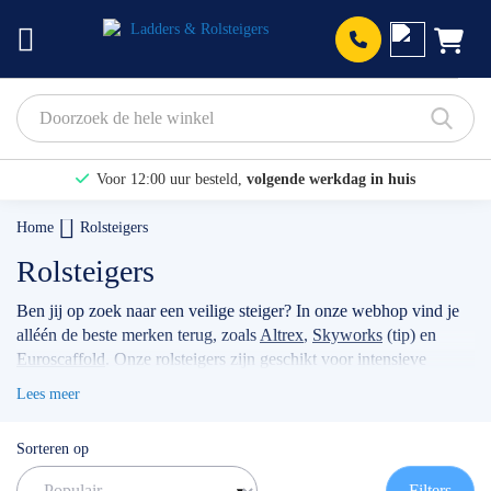
Prod
Voor 12:00 uur besteld,
volgende werkdag in huis
Bekijk hier onze Actiepagina
Home
Rolsteigers
Binnen 1 dag een
gratis offerte
Rolsteigers
Ben jij op zoek naar een veilige steiger? In onze webhop vind je
alléén de beste merken terug, zoals
Altrex
,
Skyworks
(tip) en
Euroscaffold
. Onze rolsteigers zijn geschikt voor intensieve
klussen, voor bijvoorbeeld timmermannen, schilders, of
Lees meer
werkzaamheden met betrekking tot zonnepanelen. Wanneer je
jouw stellage gebruikt als professional dan raden wij je aan
Sorteren op
volgens de actuele norm te werken met de
rolsteiger
voorloopleuning
.
TIP: maak gebruik van onze filters om snel
Filters