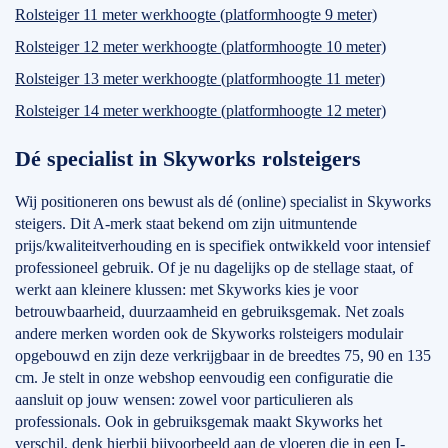
Rolsteiger 11 meter werkhoogte (platformhoogte 9 meter)
Rolsteiger 12 meter werkhoogte (platformhoogte 10 meter)
Rolsteiger 13 meter werkhoogte (platformhoogte 11 meter)
Rolsteiger 14 meter werkhoogte (platformhoogte 12 meter)
Dé specialist in Skyworks rolsteigers
Wij positioneren ons bewust als dé (online) specialist in Skyworks
steigers. Dit A-merk staat bekend om zijn uitmuntende
prijs/kwaliteitverhouding en is specifiek ontwikkeld voor intensief
professioneel gebruik. Of je nu dagelijks op de stellage staat, of
werkt aan kleinere klussen: met Skyworks kies je voor
betrouwbaarheid, duurzaamheid en gebruiksgemak. Net zoals
andere merken worden ook de Skyworks rolsteigers modulair
opgebouwd en zijn deze verkrijgbaar in de breedtes 75, 90 en 135
cm. Je stelt in onze webshop eenvoudig een configuratie die
aansluit op jouw wensen: zowel voor particulieren als
professionals. Ook in gebruiksgemak maakt Skyworks het
verschil, denk hierbij bijvoorbeeld aan de vloeren die in een I-