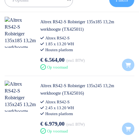
de juiste rolsteiger te vinden!
✅
Voor 12U besteld = volgende werkdag op locatie
✅
Vrijblijvende offerte
op maat
Altrex RS42-S Rolsteiger 135x185 13,2m
✅ Contact:
0511- 40 25 64
, of
mail
werkhoogte (TX425011)
Altrex RS42-S
1.85 x 13.20 WH
Houten platform
€ 6.564,00
excl. BTW
Op voorraad
Altrex RS42-S Rolsteiger 135x245 13,2m
werkhoogte (TX425016)
Altrex RS42-S
2.45 x 13.20 WH
Houten platform
€ 6.979,00
excl. BTW
Op voorraad