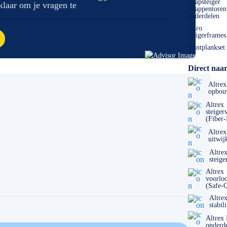
Trapsteiger
 klaar om je vragen te
(trappentoren
onderdelen
Euro
steigerframes
Kantplankset
Direct naar
Altrex
opbou
Altrex
steiger
(Fiber
Altrex
uitwij
Altre
steige
Altrex
voorlo
(Safe-
Altre
stabil
Altrex
onderd