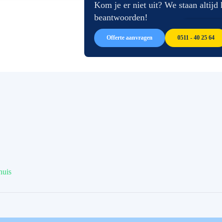
afbeeldingen-
de
Kom je er niet uit? We staan altijd
gallerij
afbeeldingen-
beantwoorden!
gallerij
Offerte aanvragen
0511 - 40 25 64
huis