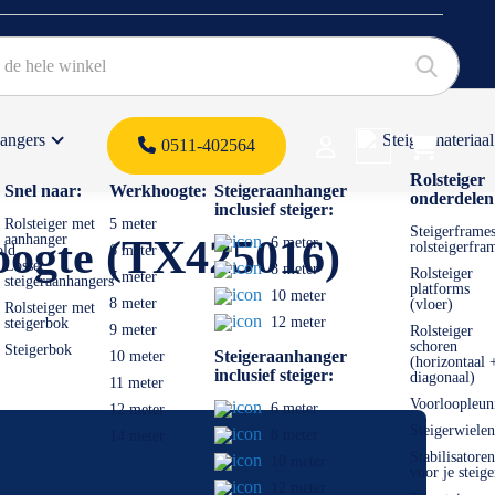
hangers
Steigermateriaal
Products 
0511-402564
 offerte
Rolsteiger
Snel naar:
Werkhoogte:
Steigeraanhanger
onderdelen
inclusief steiger:
Rolsteiger met
5 meter
Steigerframes
aanhanger
oogte (TX425016)
6 meter
rolsteigerfra
old
6 meter
Losse
8 meter
Rolsteiger
7 meter
steigeraanhangers
platforms
10 meter
8 meter
(vloer)
Rolsteiger met
12 meter
steigerbok
9 meter
Rolsteiger
schoren
Steigerbok
Steigeraanhanger
10 meter
(horizontaal 
inclusief steiger:
diagonaal)
11 meter
Voorloopleun
6 meter
12 meter
Steigerwielen
8 meter
14 meter
Stabilisatoren
10 meter
voor je steige
12 meter