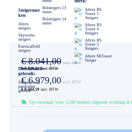
merk:
meter
Rolsteigers 13
Altrex RS
Steigermer
meter
Tower 5
ken
Steigers
Rolsteigers 14
meter
Altrex
Altrex RS
steigers
Tower 4
Steigers
Skyworks
steigers
Altrex RS
Tower 3
Euroscaffold
Steigers
steigers
Altrex MiTower
€ 8.041,00
Steiger
Doe-het-zelf
€ 9.729,61
gebruik:
€ 6.979,00
Steigers voor
particulier
€ 8.444,59
gebruik
Op voorraad, voor 12:00 besteld volgende werkdag in 