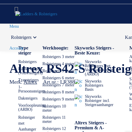
Menu
Rolsteigers
Kam
Voor 12:00 uur besteld,
volgende werkdag in huis
Type
Werkhoogte:
Skyworks Steigers -
M
Account
steiger
Beste Keuze:
Rolsteigers 3 meter
A
k
Rolsteigers
Skyworks
Rolsteigers 4 meter
Altrex RS42-S Rolstei
Rolsteigers met
A
Kamersteigers
Voorloopleuning
Rolsteigers 5 meter
k
(vouwsteigers)
(ARBO)
Rolsteigers 6 meter
S
Trapsteigers
Merk:
Altrex
Art.nr.:
LR3880
Skyworks
k
Rolsteigers 7 meter
Rolsteigers
1-
(
Basis
Persoonssteigers
Rolsteigers 8 meter
W
Skyworks
Daksteigers
k
Rolsteigers 9 meter
Rolsteiger incl.
Steigeraanhanger
Voorloopleuning
E
Rolsteigers 10
(ARBO)
k
meter
Rolsteiger
Rolsteigers 11
meter
Altrex Steigers -
met
Premium & A-
Rolsteigers 12
Aanhanger