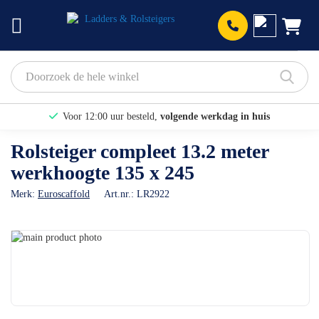
Prod
Voor 12:00 uur besteld,
volgende werkdag in huis
Bekijk hier onze Actiepagina
Rolsteiger compleet 13.2 meter
werkhoogte 135 x 245
Binnen 1 dag een
gratis offerte
Merk:
Euroscaffold
Art.nr.:
LR2922
Ga
naar
Ga
het
naar
einde
het
van
begin
de
van