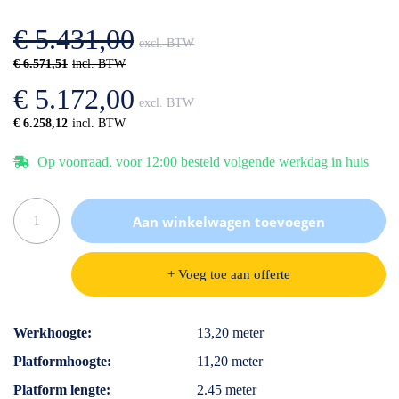
afbeeldingen-
de
gallerij
afbeeldingen-
€ 5.431,00
gallerij
€ 6.571,51
€ 5.172,00
€ 6.258,12
Op voorraad, voor 12:00 besteld volgende werkdag in huis
Aan winkelwagen toevoegen
+ Voeg toe aan offerte
Specificaties
Werkhoogte
13,20 meter
Platformhoogte
11,20 meter
Platform lengte
2.45 meter