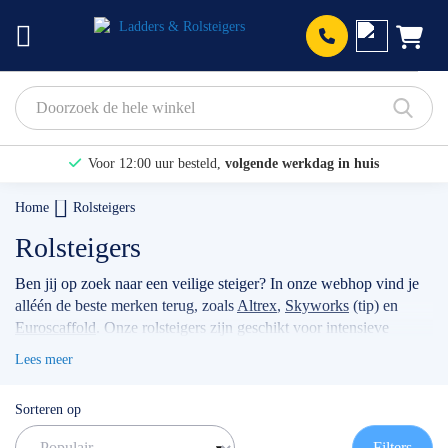
Prod
Voor 12:00 uur besteld,
volgende werkdag in huis
Bekijk hier onze Actiepagina
Home
Rolsteigers
Binnen 1 dag een
gratis offerte
Rolsteigers
Ben jij op zoek naar een veilige steiger? In onze webhop vind je
alléén de beste merken terug, zoals
Altrex
,
Skyworks
(tip) en
Euroscaffold
. Onze rolsteigers zijn geschikt voor intensieve
klussen, voor bijvoorbeeld timmermannen, schilders, of
Lees meer
werkzaamheden met betrekking tot zonnepanelen. Wanneer je
jouw stellage gebruikt als professional dan raden wij je aan
Sorteren op
volgens de actuele norm te werken met de
rolsteiger
voorloopleuning
.
TIP: maak gebruik van onze filters om snel
Filters