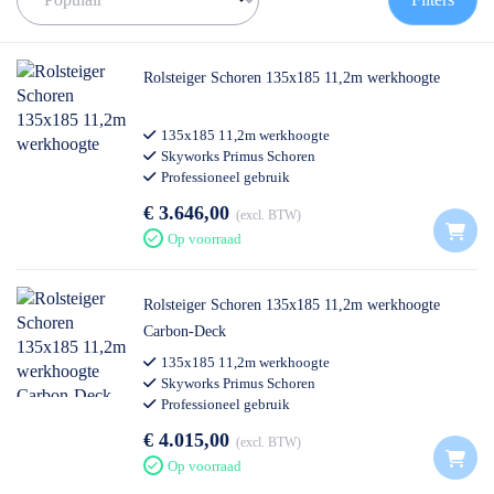
de juiste rolsteiger te vinden!
✅
Voor 12U besteld = volgende werkdag op locatie
✅
Vrijblijvende offerte
op maat
Rolsteiger Schoren 135x185 11,2m werkhoogte
✅ Contact:
0511- 40 25 64
, of
mail
135x185 11,2m werkhoogte
Skyworks Primus Schoren
Professioneel gebruik
€ 3.646,00
excl. BTW
Op voorraad
Rolsteiger Schoren 135x185 11,2m werkhoogte
Carbon-Deck
135x185 11,2m werkhoogte
Skyworks Primus Schoren
Professioneel gebruik
€ 4.015,00
excl. BTW
Op voorraad