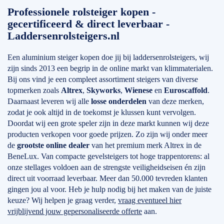
Professionele rolsteiger kopen -
gecertificeerd & direct leverbaar -
Laddersenrolsteigers.nl
Een aluminium steiger kopen doe jij bij laddersenrolsteigers, wij
zijn sinds 2013 een begrip in de online markt van klimmaterialen.
Bij ons vind je een compleet assortiment steigers van diverse
topmerken zoals
Altrex
,
Skyworks
,
Wienese
en
Euroscaffold
.
Daarnaast leveren wij alle
losse onderdelen
van deze merken,
zodat je ook altijd in de toekomst je klussen kunt vervolgen.
Doordat wij een grote speler zijn in deze markt kunnen wij deze
producten verkopen voor goede prijzen. Zo zijn wij onder meer
de
grootste online dealer
van het premium merk Altrex in de
BeneLux. Van compacte gevelsteigers tot hoge trappentorens: al
onze stellages voldoen aan de strengste veiligheidseisen én zijn
direct uit voorraad leverbaar. Meer dan 50.000 tevreden klanten
gingen jou al voor. Heb je hulp nodig bij het maken van de juiste
keuze? Wij helpen je graag verder,
vraag eventueel hier
vrijblijvend jouw gepersonaliseerde offerte
aan.