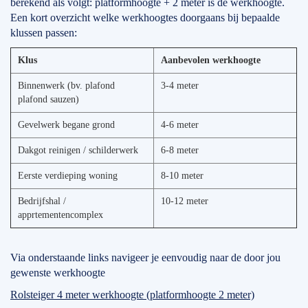
berekend als volgt: platformhoogte + 2 meter is de werkhoogte.
Een kort overzicht welke werkhoogtes doorgaans bij bepaalde
klussen passen:
Klus
Aanbevolen werkhoogte
Binnenwerk (bv. plafond
3-4 meter
plafond sauzen)
Gevelwerk begane grond
4-6 meter
Dakgot reinigen / schilderwerk
6-8 meter
Eerste verdieping woning
8-10 meter
Bedrijfshal /
10-12 meter
apprtementencomplex
Via onderstaande links navigeer je eenvoudig naar de door jou
gewenste werkhoogte
Rolsteiger 4 meter werkhoogte (platformhoogte 2 meter)