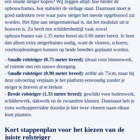
een smalle steiger kopen? Wij zeggen altijd: hoe breder de
opbouwframes, hoe stabieler de stellage staat. Daarnaast moet je
goed nadenken over waar jouw steiger het meeste opgebouwd zal
worden. Het fijne aan steigermateriaal is, dat het modulair uit te
bouwen is. Zo heeft een schildersbedrijf vaak zowel
opbouwframes van 1.35 meter breed als 0.90 meter breed. Je bent
dan alleen extra steigerframes nodig, want de vloeren, schoren,
voorloopleuningen kunnen op beide breedtes geplaatst worden.
-
Smalle rolsteiger (0.75 meter breed)
: ideaal voor binnenwerk,
of ruimste met een nauwe doorgang.
-
Smalle rolsteiger (0.90 meter breed)
: zelfde als 75cm, maar bij
deze uitvoering verplaats je het platform eenvoudig zonder je
steiger te hoeven af te breken
-
Brede rolsteiger (1.35 meter breed)
: geschikt voor buitenwerk,
schilderwerk, dakwerk en de zwaardere klussen. Daarnaast heb je
extra werkoppervlakte doordat je hier twee vloeren naast elkaar
kunt plaatsen.
Kort stappenplan voor het kiezen van de
juiste rolsteiger