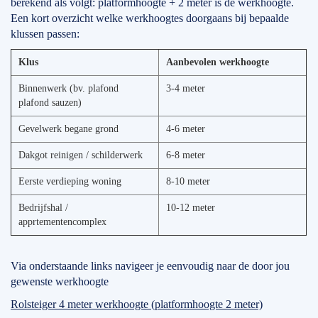
berekend als volgt: platformhoogte + 2 meter is de werkhoogte.
Een kort overzicht welke werkhoogtes doorgaans bij bepaalde
klussen passen:
Klus
Aanbevolen werkhoogte
Binnenwerk (bv. plafond
3-4 meter
plafond sauzen)
Gevelwerk begane grond
4-6 meter
Dakgot reinigen / schilderwerk
6-8 meter
Eerste verdieping woning
8-10 meter
Bedrijfshal /
10-12 meter
apprtementencomplex
Via onderstaande links navigeer je eenvoudig naar de door jou
gewenste werkhoogte
Rolsteiger 4 meter werkhoogte (platformhoogte 2 meter)