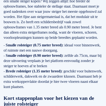
een smalle steiger kopen? Wij zeggen altijd: hoe breder de
opbouwframes, hoe stabieler de stellage staat. Daarnaast moet je
goed nadenken over waar jouw steiger het meeste opgebouwd zal
worden. Het fijne aan steigermateriaal is, dat het modulair uit te
bouwen is. Zo heeft een schildersbedrijf vaak zowel
opbouwframes van 1.35 meter breed als 0.90 meter breed. Je bent
dan alleen extra steigerframes nodig, want de vloeren, schoren,
voorloopleuningen kunnen op beide breedtes geplaatst worden.
-
Smalle rolsteiger (0.75 meter breed)
: ideaal voor binnenwerk,
of ruimste met een nauwe doorgang.
-
Smalle rolsteiger (0.90 meter breed)
: zelfde als 75cm, maar bij
deze uitvoering verplaats je het platform eenvoudig zonder je
steiger te hoeven af te breken
-
Brede rolsteiger (1.35 meter breed)
: geschikt voor buitenwerk,
schilderwerk, dakwerk en de zwaardere klussen. Daarnaast heb je
extra werkoppervlakte doordat je hier twee vloeren naast elkaar
kunt plaatsen.
Kort stappenplan voor het kiezen van de
juiste rolsteiger