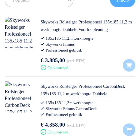
de juiste rolsteiger te vinden!
✅
Voor 12U besteld = volgende werkdag op locatie
✅
Vrijblijvende offerte
op maat
Skyworks Rolsteiger Professioneel 135x185 11,2 m
✅ Contact:
0511- 40 25 64
, of
mail
werkhoogte Dubbele Voorloopleuning
135x185 11,2m werkhoogte
Skyworks Primus
Professioneel gebruik
€ 3.885,00
excl. BTW
Op voorraad
Skyworks Rolsteiger Professioneel CarbonDeck
135x185 11,2 m werkhoogte Dubbele
Voorloopleuning
135x185 11,2m werkhoogte
Skyworks Primus CarbonDeck
Professioneel gebruik
€ 4.358,00
excl. BTW
Op voorraad