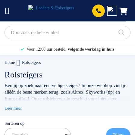
Prod
Voor 12:00 uur besteld,
volgende werkdag in huis
Bekijk hier onze Actiepagina
Home
Rolsteigers
Binnen 1 dag een
gratis offerte
Rolsteigers
Ben jij op zoek naar een veilige steiger? In onze webhop vind je
alléén de beste merken terug, zoals
Altrex
,
Skyworks
(tip) en
Euroscaffold
. Onze rolsteigers zijn geschikt voor intensieve
klussen, voor bijvoorbeeld timmermannen, schilders, of
Lees meer
werkzaamheden met betrekking tot zonnepanelen. Wanneer je
jouw stellage gebruikt als professional dan raden wij je aan
Sorteren op
volgens de actuele norm te werken met de
rolsteiger
voorloopleuning
.
TIP: maak gebruik van onze filters om snel
Filters