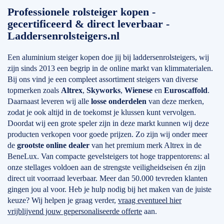
Professionele rolsteiger kopen -
gecertificeerd & direct leverbaar -
Laddersenrolsteigers.nl
Een aluminium steiger kopen doe jij bij laddersenrolsteigers, wij
zijn sinds 2013 een begrip in de online markt van klimmaterialen.
Bij ons vind je een compleet assortiment steigers van diverse
topmerken zoals
Altrex
,
Skyworks
,
Wienese
en
Euroscaffold
.
Daarnaast leveren wij alle
losse onderdelen
van deze merken,
zodat je ook altijd in de toekomst je klussen kunt vervolgen.
Doordat wij een grote speler zijn in deze markt kunnen wij deze
producten verkopen voor goede prijzen. Zo zijn wij onder meer
de
grootste online dealer
van het premium merk Altrex in de
BeneLux. Van compacte gevelsteigers tot hoge trappentorens: al
onze stellages voldoen aan de strengste veiligheidseisen én zijn
direct uit voorraad leverbaar. Meer dan 50.000 tevreden klanten
gingen jou al voor. Heb je hulp nodig bij het maken van de juiste
keuze? Wij helpen je graag verder,
vraag eventueel hier
vrijblijvend jouw gepersonaliseerde offerte
aan.