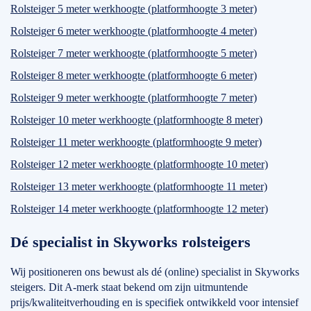
Rolsteiger 5 meter werkhoogte (platformhoogte 3 meter)
Rolsteiger 6 meter werkhoogte (platformhoogte 4 meter)
Rolsteiger 7 meter werkhoogte (platformhoogte 5 meter)
Rolsteiger 8 meter werkhoogte (platformhoogte 6 meter)
Rolsteiger 9 meter werkhoogte (platformhoogte 7 meter)
Rolsteiger 10 meter werkhoogte (platformhoogte 8 meter)
Rolsteiger 11 meter werkhoogte (platformhoogte 9 meter)
Rolsteiger 12 meter werkhoogte (platformhoogte 10 meter)
Rolsteiger 13 meter werkhoogte (platformhoogte 11 meter)
Rolsteiger 14 meter werkhoogte (platformhoogte 12 meter)
Dé specialist in Skyworks rolsteigers
Wij positioneren ons bewust als dé (online) specialist in Skyworks
steigers. Dit A-merk staat bekend om zijn uitmuntende
prijs/kwaliteitverhouding en is specifiek ontwikkeld voor intensief