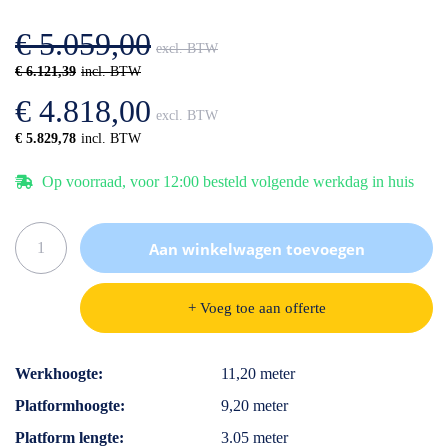
afbeeldingen-
de
gallerij
afbeeldingen-
€ 5.059,00
gallerij
€ 6.121,39
€ 4.818,00
€ 5.829,78
Op voorraad, voor 12:00 besteld volgende werkdag in huis
Aan winkelwagen toevoegen
+ Voeg toe aan offerte
Specificaties
Werkhoogte
11,20 meter
Platformhoogte
9,20 meter
Platform lengte
3.05 meter