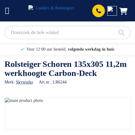
Prod
Voor 12:00 uur besteld,
volgende werkdag in huis
Bekijk hier onze Actiepagina
Rolsteiger Schoren 135x305 11,2m
werkhoogte Carbon-Deck
Binnen 1 dag een
gratis offerte
Merk:
Skyworks
Art.nr.:
LR6244
Ga
naar
Ga
het
naar
einde
het
van
begin
de
van