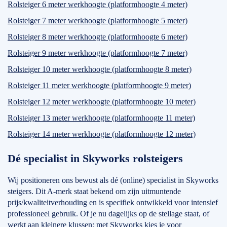
Rolsteiger 6 meter werkhoogte (platformhoogte 4 meter)
Rolsteiger 7 meter werkhoogte (platformhoogte 5 meter)
Rolsteiger 8 meter werkhoogte (platformhoogte 6 meter)
Rolsteiger 9 meter werkhoogte (platformhoogte 7 meter)
Rolsteiger 10 meter werkhoogte (platformhoogte 8 meter)
Rolsteiger 11 meter werkhoogte (platformhoogte 9 meter)
Rolsteiger 12 meter werkhoogte (platformhoogte 10 meter)
Rolsteiger 13 meter werkhoogte (platformhoogte 11 meter)
Rolsteiger 14 meter werkhoogte (platformhoogte 12 meter)
Dé specialist in Skyworks rolsteigers
Wij positioneren ons bewust als dé (online) specialist in Skyworks
steigers. Dit A-merk staat bekend om zijn uitmuntende
prijs/kwaliteitverhouding en is specifiek ontwikkeld voor intensief
professioneel gebruik. Of je nu dagelijks op de stellage staat, of
werkt aan kleinere klussen: met Skyworks kies je voor