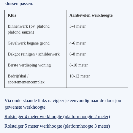
klussen passen:
Klus
Aanbevolen werkhoogte
Binnenwerk (bv. plafond
3-4 meter
plafond sauzen)
Gevelwerk begane grond
4-6 meter
Dakgot reinigen / schilderwerk
6-8 meter
Eerste verdieping woning
8-10 meter
Bedrijfshal /
10-12 meter
apprtementencomplex
Via onderstaande links navigeer je eenvoudig naar de door jou
gewenste werkhoogte
Rolsteiger 4 meter werkhoogte (platformhoogte 2 meter)
Rolsteiger 5 meter werkhoogte (platformhoogte 3 meter)