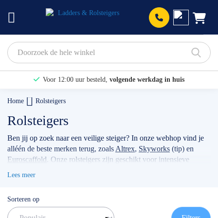
Prod
Voor 12:00 uur besteld,
volgende werkdag in huis
Bekijk hier onze Actiepagina
Home
Rolsteigers
Binnen 1 dag een
gratis offerte
Rolsteigers
Ben jij op zoek naar een veilige steiger? In onze webhop vind je
alléén de beste merken terug, zoals
Altrex
,
Skyworks
(tip) en
Euroscaffold
. Onze rolsteigers zijn geschikt voor intensieve
klussen, voor bijvoorbeeld timmermannen, schilders, of
Lees meer
werkzaamheden met betrekking tot zonnepanelen. Wanneer je
jouw stellage gebruikt als professional dan raden wij je aan
Sorteren op
volgens de actuele norm te werken met de
rolsteiger
voorloopleuning
.
TIP: maak gebruik van onze filters om snel
Filters