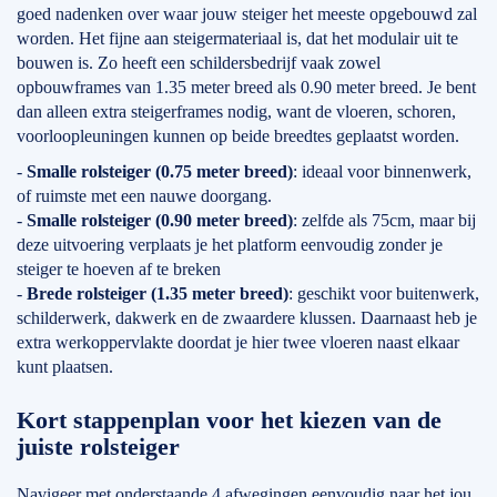
goed nadenken over waar jouw steiger het meeste opgebouwd zal
worden. Het fijne aan steigermateriaal is, dat het modulair uit te
bouwen is. Zo heeft een schildersbedrijf vaak zowel
opbouwframes van 1.35 meter breed als 0.90 meter breed. Je bent
dan alleen extra steigerframes nodig, want de vloeren, schoren,
voorloopleuningen kunnen op beide breedtes geplaatst worden.
-
Smalle rolsteiger (0.75 meter breed)
: ideaal voor binnenwerk,
of ruimste met een nauwe doorgang.
-
Smalle rolsteiger (0.90 meter breed)
: zelfde als 75cm, maar bij
deze uitvoering verplaats je het platform eenvoudig zonder je
steiger te hoeven af te breken
-
Brede rolsteiger (1.35 meter breed)
: geschikt voor buitenwerk,
schilderwerk, dakwerk en de zwaardere klussen. Daarnaast heb je
extra werkoppervlakte doordat je hier twee vloeren naast elkaar
kunt plaatsen.
Kort stappenplan voor het kiezen van de
juiste rolsteiger
Navigeer met onderstaande 4 afwegingen eenvoudig naar het jou