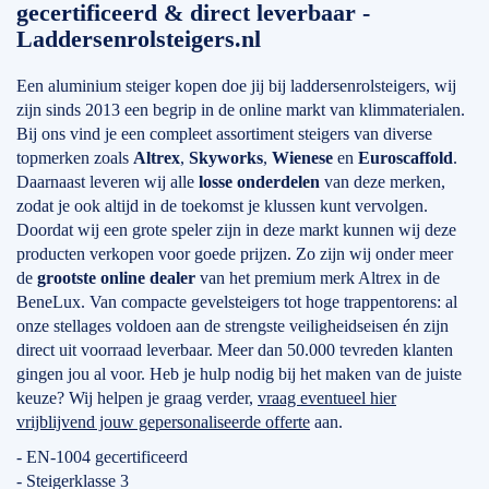
gecertificeerd & direct leverbaar -
Laddersenrolsteigers.nl
Een aluminium steiger kopen doe jij bij laddersenrolsteigers, wij
zijn sinds 2013 een begrip in de online markt van klimmaterialen.
Bij ons vind je een compleet assortiment steigers van diverse
topmerken zoals
Altrex
,
Skyworks
,
Wienese
en
Euroscaffold
.
Daarnaast leveren wij alle
losse onderdelen
van deze merken,
zodat je ook altijd in de toekomst je klussen kunt vervolgen.
Doordat wij een grote speler zijn in deze markt kunnen wij deze
producten verkopen voor goede prijzen. Zo zijn wij onder meer
de
grootste online dealer
van het premium merk Altrex in de
BeneLux. Van compacte gevelsteigers tot hoge trappentorens: al
onze stellages voldoen aan de strengste veiligheidseisen én zijn
direct uit voorraad leverbaar. Meer dan 50.000 tevreden klanten
gingen jou al voor. Heb je hulp nodig bij het maken van de juiste
keuze? Wij helpen je graag verder,
vraag eventueel hier
vrijblijvend jouw gepersonaliseerde offerte
aan.
- EN-1004 gecertificeerd
- Steigerklasse 3