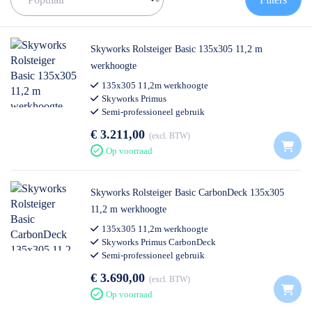
de juiste rolsteiger te vinden!
✅
Voor 12U besteld = volgende werkdag op locatie
✅
Vrijblijvende offerte
op maat
Skyworks Rolsteiger Basic 135x305 11,2 m
✅ Contact:
0511- 40 25 64
, of
mail
werkhoogte
135x305 11,2m werkhoogte
Skyworks Primus
Semi-professioneel gebruik
€ 3.211,00
excl. BTW
Op voorraad
Skyworks Rolsteiger Basic CarbonDeck 135x305
11,2 m werkhoogte
135x305 11,2m werkhoogte
Skyworks Primus CarbonDeck
Semi-professioneel gebruik
€ 3.690,00
excl. BTW
Op voorraad