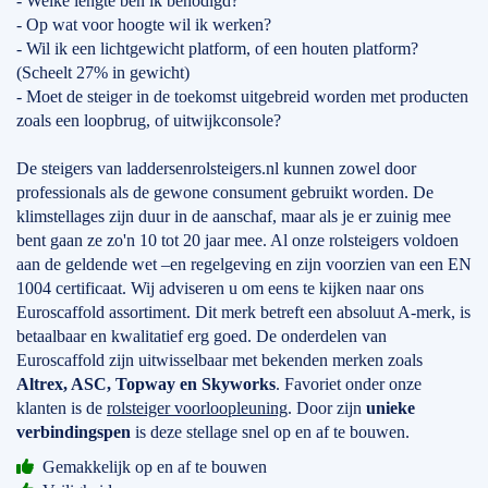
- Welke lengte ben ik benodigd?
- Op wat voor hoogte wil ik werken?
- Wil ik een lichtgewicht platform, of een houten platform?
(Scheelt 27% in gewicht)
- Moet de steiger in de toekomst uitgebreid worden met producten
zoals een loopbrug, of uitwijkconsole?
De steigers van laddersenrolsteigers.nl kunnen zowel door
professionals als de gewone consument gebruikt worden. De
klimstellages zijn duur in de aanschaf, maar als je er zuinig mee
bent gaan ze zo'n 10 tot 20 jaar mee. Al onze rolsteigers voldoen
aan de geldende wet –en regelgeving en zijn voorzien van een EN
1004 certificaat. Wij adviseren u om eens te kijken naar ons
Euroscaffold assortiment. Dit merk betreft een absoluut A-merk, is
betaalbaar en kwalitatief erg goed. De onderdelen van
Euroscaffold zijn uitwisselbaar met bekenden merken zoals
Altrex, ASC, Topway en Skyworks
. Favoriet onder onze
klanten is de
rolsteiger voorloopleuning
. Door zijn
unieke
verbindingspen
is deze stellage snel op en af te bouwen.
Gemakkelijk op en af te bouwen