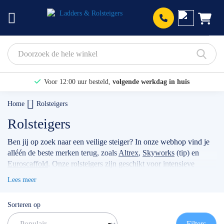
Prod
Voor 12:00 uur besteld,
volgende werkdag in huis
Bekijk hier onze Actiepagina
Home
Rolsteigers
Binnen 1 dag een
gratis offerte
Rolsteigers
Ben jij op zoek naar een veilige steiger? In onze webhop vind je
alléén de beste merken terug, zoals
Altrex
,
Skyworks
(tip) en
Euroscaffold
. Onze rolsteigers zijn geschikt voor intensieve
klussen, voor bijvoorbeeld timmermannen, schilders, of
Lees meer
werkzaamheden met betrekking tot zonnepanelen. Wanneer je
jouw stellage gebruikt als professional dan raden wij je aan
Sorteren op
volgens de actuele norm te werken met de
rolsteiger
voorloopleuning
.
TIP: maak gebruik van onze filters om snel
Filters