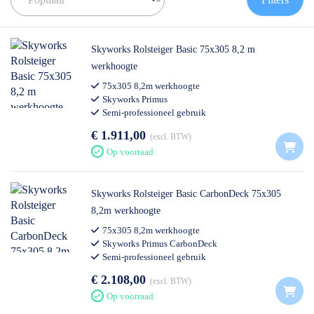
de juiste rolsteiger te vinden!
✅
Voor 12U besteld = volgende werkdag op locatie
✅
Vrijblijvende offerte
op maat
Skyworks Rolsteiger Basic 75x305 8,2 m
✅ Contact:
0511- 40 25 64
, of
mail
werkhoogte
75x305 8,2m werkhoogte
Skyworks Primus
Semi-professioneel gebruik
€ 1.911,00
excl. BTW
Op voorraad
Skyworks Rolsteiger Basic CarbonDeck 75x305
8,2m werkhoogte
75x305 8,2m werkhoogte
Skyworks Primus CarbonDeck
Semi-professioneel gebruik
€ 2.108,00
excl. BTW
Op voorraad