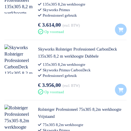
135x305 8,2m werkhoogte
Skyworks Primus
Professioneel gebruik
€ 3.614,00
excl. BTW
Op voorraad
Skyworks Rolsteiger Professioneel CarbonDeck
135x305 8,2 m werkhoogte Dubbele
Voorloopleuning
135x305 8,2m werkhoogte
Skyworks Primus CarbonDeck
Professioneel gebruik
€ 3.956,00
excl. BTW
Op voorraad
Rolsteiger Professioneel 75x305 8,2m werkhoogte
Vrijstaand
75x305 8,2m werkhoogte
Skyworks Primus