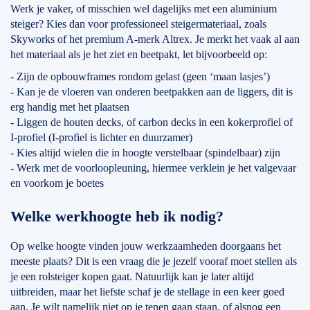
Werk je vaker, of misschien wel dagelijks met een aluminium
steiger? Kies dan voor professioneel steigermateriaal, zoals
Skyworks of het premium A-merk Altrex. Je merkt het vaak al aan
het materiaal als je het ziet en beetpakt, let bijvoorbeeld op:
- Zijn de opbouwframes rondom gelast (geen ‘maan lasjes’)
- Kan je de vloeren van onderen beetpakken aan de liggers, dit is
erg handig met het plaatsen
- Liggen de houten decks, of carbon decks in een kokerprofiel of
I-profiel (I-profiel is lichter en duurzamer)
- Kies altijd wielen die in hoogte verstelbaar (spindelbaar) zijn
- Werk met de voorloopleuning, hiermee verklein je het valgevaar
en voorkom je boetes
Welke werkhoogte heb ik nodig?
Op welke hoogte vinden jouw werkzaamheden doorgaans het
meeste plaats? Dit is een vraag die je jezelf vooraf moet stellen als
je een rolsteiger kopen gaat. Natuurlijk kan je later altijd
uitbreiden, maar het liefste schaf je de stellage in een keer goed
aan. Je wilt namelijk niet op je tenen gaan staan, of alsnog een