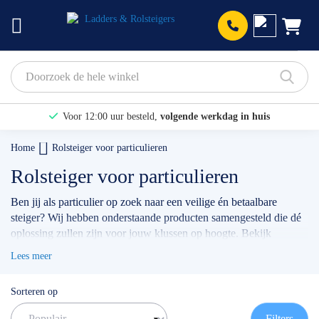
Prod
Voor 12:00 uur besteld,
volgende werkdag in huis
Bekijk hier onze Actiepagina
Home
Rolsteiger voor particulieren
Binnen 1 dag een
gratis offerte
Rolsteiger voor particulieren
Ben jij als particulier op zoek naar een veilige én betaalbare
steiger? Wij hebben onderstaande producten samengesteld die dé
oplossing zullen zijn voor jouw klussen op hoogte. Bekijk
bijvoorbeeld eens de Altrex RS3400 steiger, of de Skyworks
Lees meer
Basic rolsteigers. Klik op de producten om te configureren naar
wens.
Sorteren op
✅ Volgende werkdag op locatie
✅ Meedenkende klantenservice
Filters