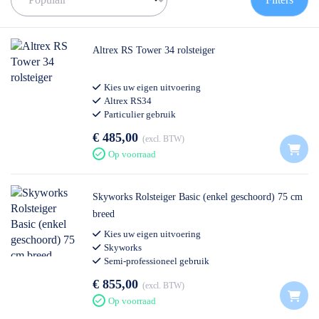
✅
0511- 40 25 64
, of
mail
Altrex RS Tower 34 rolsteiger
Kies uw eigen uitvoering
Altrex RS34
Particulier gebruik
€ 485,00
excl. BTW
Op voorraad
Skyworks Rolsteiger Basic (enkel geschoord) 75 cm
breed
Kies uw eigen uitvoering
Skyworks
Semi-professioneel gebruik
€ 855,00
excl. BTW
Op voorraad