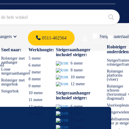
hangers
Steigermateriaal
Products 
0511-402564
 offerte
Rolsteiger
Snel naar:
Werkhoogte:
Steigeraanhanger
onderdelen
inclusief steiger:
Rolsteiger met
5 meter
Steigerframes
aanhanger
6 meter
rolsteigerfra
old
6 meter
Losse
8 meter
Rolsteiger
7 meter
steigeraanhangers
platforms
10 meter
8 meter
(vloer)
Rolsteiger met
12 meter
steigerbok
9 meter
Rolsteiger
schoren
Steigerbok
Steigeraanhanger
10 meter
(horizontaal 
inclusief steiger:
diagonaal)
11 meter
Voorloopleun
6 meter
12 meter
Steigerwielen
8 meter
14 meter
Stabilisatoren
10 meter
voor je steige
12 meter