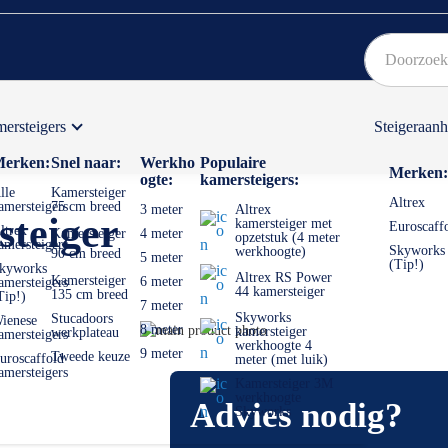
ersteigers
Steigeraan
Bekijk hier onze Actiepagina
Binnen 1 dag een
gratis
erken:
Snel naar:
Werkho
Populaire
Merken:
ogte:
kamersteigers:
lle
Kamersteiger
Altrex
amersteigers
75 cm breed
3 meter
Altrex
steiger
kamersteiger met
Euroscaff
ltrex
Kamersteiger
4 meter
opzetstuk (4 meter
amersteigers
Skyworks
werkhoogte)
90 cm breed
5 meter
(Tip!)
kyworks
Altrex RS Power
Kamersteiger
6 meter
amersteigers
44 kamersteiger
135 cm breed
Tip!)
7 meter
Skyworks
Stucadoors
ienese
Ga
8 meter
kamersteiger
werkplateau
amersteigers
werkhoogte 4
naar
Ga
9 meter
Tweede keuze
uroscaffold
meter (met luik)
het
naar
amersteigers
Kamersteiger 3M
einde
het
werkhoogte
Advies nodig?
van
begin
Skyworks
de
van