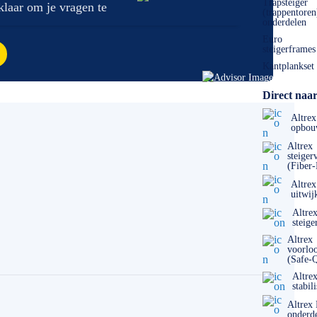
Trapsteiger
 klaar om je vragen te
(trappentoren
onderdelen
Euro
steigerframes
Kantplankset
Direct naar
Altrex
opbou
Altrex
steiger
(Fiber
Altrex
uitwij
Altre
steige
Altrex
voorlo
(Safe-
Altre
stabil
Altrex
onderd