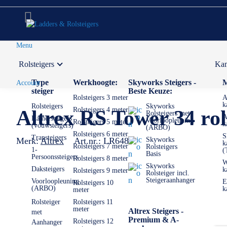
Menu
Rolsteigers
Kam
Voor 12:00 uur besteld,
volgende werkdag in huis
Type
Werkhoogte:
Skyworks Steigers -
M
Account
steiger
Beste Keuze:
Rolsteigers 3 meter
A
k
Rolsteigers
Skyworks
Rolsteigers 4 meter
Altrex RS Tower 34 rol
Rolsteigers met
A
Kamersteigers
Voorloopleuning
Rolsteigers 5 meter
k
(vouwsteigers)
(ARBO)
Rolsteigers 6 meter
S
Trapsteigers
Merk:
Altrex
Art.nr.:
LR6484
Skyworks
k
Rolsteigers 7 meter
Rolsteigers
1-
(
Basis
Persoonssteigers
Rolsteigers 8 meter
W
Skyworks
Daksteigers
k
Rolsteigers 9 meter
Rolsteiger incl.
Steigeraanhanger
Voorloopleuning
E
Rolsteigers 10
(ARBO)
k
meter
Rolsteiger
Rolsteigers 11
meter
Altrex Steigers -
met
Premium & A-
Rolsteigers 12
Aanhanger