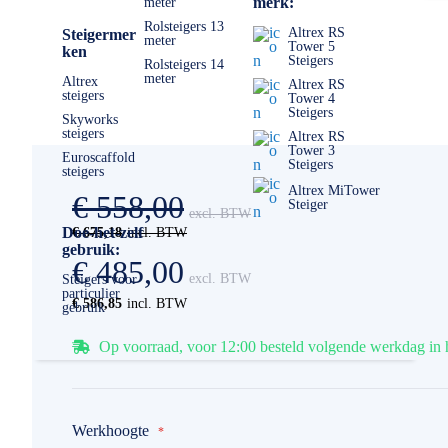
merk:
meter
Rolsteigers 13
Altrex RS
Steigermer
meter
Tower 5
ken
Steigers
Rolsteigers 14
meter
Altrex
Altrex RS
steigers
Tower 4
Steigers
Skyworks
steigers
Altrex RS
Tower 3
Euroscaffold
Steigers
steigers
Altrex MiTower
€ 558,00
Steiger
Doe-het-zelf
€ 675,18
gebruik:
€ 485,00
Steigers voor
particulier
€ 586,85
gebruik
Op voorraad, voor 12:00 besteld volgende werkdag in 
Werkhoogte