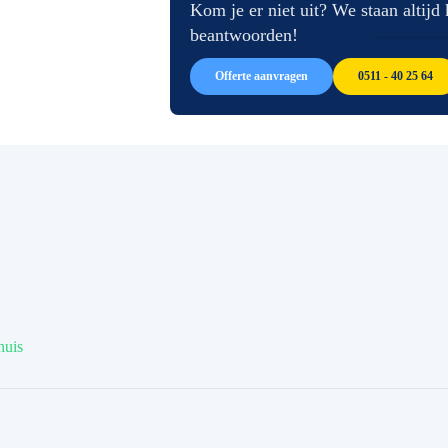
afbeeldingen-
de
Kom je er niet uit? We staan altijd
gallerij
afbeeldingen-
beantwoorden!
gallerij
Offerte aanvragen
0511 - 40 25 64
huis