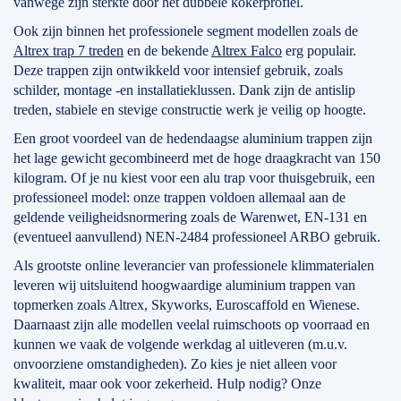
vanwege zijn sterkte door het dubbele kokerprofiel.
Ook zijn binnen het professionele segment modellen zoals de
Altrex trap 7 treden
en de bekende
Altrex Falco
erg populair.
Deze trappen zijn ontwikkeld voor intensief gebruik, zoals
schilder, montage -en installatieklussen. Dank zijn de antislip
treden, stabiele en stevige constructie werk je veilig op hoogte.
Een groot voordeel van de hedendaagse aluminium trappen zijn
het lage gewicht gecombineerd met de hoge draagkracht van 150
kilogram. Of je nu kiest voor een alu trap voor thuisgebruik, een
professioneel model: onze trappen voldoen allemaal aan de
geldende veiligheidsnormering zoals de Warenwet, EN-131 en
(eventueel aanvullend) NEN-2484 professioneel ARBO gebruik.
Als grootste online leverancier van professionele klimmaterialen
leveren wij uitsluitend hoogwaardige aluminium trappen van
topmerken zoals Altrex, Skyworks, Euroscaffold en Wienese.
Daarnaast zijn alle modellen veelal ruimschoots op voorraad en
kunnen we vaak de volgende werkdag al uitleveren (m.u.v.
onvoorziene omstandigheden). Zo kies je niet alleen voor
kwaliteit, maar ook voor zekerheid. Hulp nodig? Onze