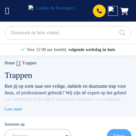
Prod
Voor 12:00 uur besteld,
volgende werkdag in huis
Bekijk hier onze Actiepagina
Home
Trappen
Binnen 1 dag een
gratis offerte
Trappen
Ben jij op zoek naar een veilige, stabiele en duurzame trap voor
thuis, of professioneel gebruik? Wij zijn dé expert op het gebied
van veiligheid en kwaliteit aluminium trappen: van compacte
huishoudtrappen
, een
magazijntrap
, tot aan de
dubbele trap
, of
Lees meer
enkele bordestrap
. Of je nu een trap nodig hebt voor klussen in
huis, installatiewerk, onderhoud of voor ander professioneel
Sorteren op
gebruik: bij ons vind je altijd het model wat het beste bij jou en je
werkzaamheden past.
Filters