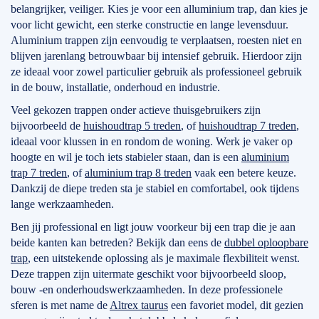
belangrijker, veiliger. Kies je voor een alluminium trap, dan kies je
voor licht gewicht, een sterke constructie en lange levensduur.
Aluminium trappen zijn eenvoudig te verplaatsen, roesten niet en
blijven jarenlang betrouwbaar bij intensief gebruik. Hierdoor zijn
ze ideaal voor zowel particulier gebruik als professioneel gebruik
in de bouw, installatie, onderhoud en industrie.
Veel gekozen trappen onder actieve thuisgebruikers zijn
bijvoorbeeld de
huishoudtrap 5 treden
, of
huishoudtrap 7 treden
,
ideaal voor klussen in en rondom de woning. Werk je vaker op
hoogte en wil je toch iets stabieler staan, dan is een
aluminium
trap 7 treden
, of
aluminium trap 8 treden
vaak een betere keuze.
Dankzij de diepe treden sta je stabiel en comfortabel, ook tijdens
lange werkzaamheden.
Ben jij professional en ligt jouw voorkeur bij een trap die je aan
beide kanten kan betreden? Bekijk dan eens de
dubbel oploopbare
trap
, een uitstekende oplossing als je maximale flexbiliteit wenst.
Deze trappen zijn uitermate geschikt voor bijvoorbeeld sloop,
bouw -en onderhoudswerkzaamheden. In deze professionele
sferen is met name de
Altrex taurus
een favoriet model, dit gezien