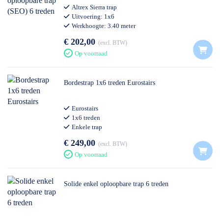
Altrex Sierra trap
Uitvoering: 1x6
Werkhoogte: 3.40 meter
Semi-professioneel gebruik
€ 202,00
excl. BTW
Op voorraad
Bordestrap 1x6 treden Eurostairs
Eurostairs
1x6 treden
Enkele trap
Professioneel gebruik
€ 249,00
excl. BTW
Op voorraad
Solide enkel oploopbare trap 6 treden