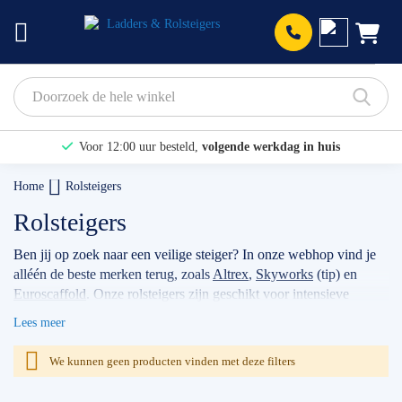
Prod
Voor 12:00 uur besteld,
volgende werkdag in huis
Bekijk hier onze Actiepagina
Home
Rolsteigers
Binnen 1 dag een
gratis offerte
Rolsteigers
Ben jij op zoek naar een veilige steiger? In onze webhop vind je
alléén de beste merken terug, zoals
Altrex
,
Skyworks
(tip) en
Euroscaffold
. Onze rolsteigers zijn geschikt voor intensieve
klussen, voor bijvoorbeeld timmermannen, schilders, of
Lees meer
werkzaamheden met betrekking tot zonnepanelen. Wanneer je
jouw stellage gebruikt als professional dan raden wij je aan
We kunnen geen producten vinden met deze filters
volgens de actuele norm te werken met de
rolsteiger
voorloopleuning
.
TIP: maak gebruik van onze filters om snel