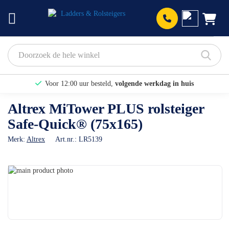
Prod
Voor 12:00 uur besteld,
volgende werkdag in huis
Bekijk hier onze Actiepagina
Altrex MiTower PLUS rolsteiger
Safe-Quick® (75x165)
Binnen 1 dag een
gratis offerte
Merk:
Altrex
Art.nr.:
LR5139
Ga
naar
Ga
het
naar
einde
het
van
begin
de
van