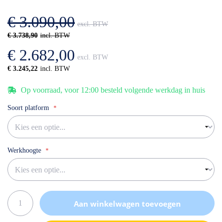
afbeeldingen-
de
gallerij
afbeeldingen-
€ 3.090,00
gallerij
€ 3.738,90
€ 2.682,00
€ 3.245,22
Op voorraad, voor 12:00 besteld volgende werkdag in huis
Soort platform
Werkhoogte
Aan winkelwagen toevoegen