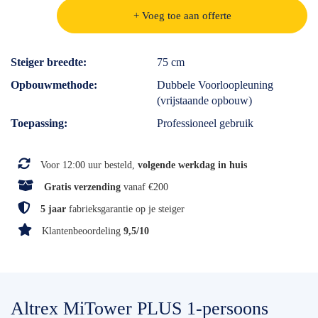
+ Voeg toe aan offerte
Specificaties
Steiger breedte
75 cm
Opbouwmethode
Dubbele Voorloopleuning
(vrijstaande opbouw)
Toepassing
Professioneel gebruik
Voor 12:00 uur besteld,
volgende werkdag in huis
Gratis verzending
vanaf €200
5 jaar
fabrieksgarantie op je steiger
Klantenbeoordeling
9,5/10
Altrex MiTower PLUS 1-persoons