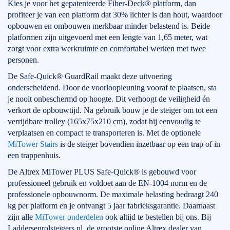
Kies je voor het gepatenteerde Fiber-Deck® platform, dan
profiteer je van een platform dat 30% lichter is dan hout, waardoor
opbouwen en ombouwen merkbaar minder belastend is. Beide
platformen zijn uitgevoerd met een lengte van 1,65 meter, wat
zorgt voor extra werkruimte en comfortabel werken met twee
personen.
De Safe-Quick® GuardRail maakt deze uitvoering
onderscheidend. Door de voorloopleuning vooraf te plaatsen, sta
je nooit onbeschermd op hoogte. Dit verhoogt de veiligheid én
verkort de opbouwtijd. Na gebruik bouw je de steiger om tot een
verrijdbare trolley (165x75x210 cm), zodat hij eenvoudig te
verplaatsen en compact te transporteren is. Met de optionele
MiTower Stairs
is de steiger bovendien inzetbaar op een trap of in
een trappenhuis.
De Altrex MiTower PLUS Safe-Quick® is gebouwd voor
professioneel gebruik en voldoet aan de EN-1004 norm en de
professionele opbouwnorm. De maximale belasting bedraagt 240
kg per platform en je ontvangt 5 jaar fabrieksgarantie. Daarnaast
zijn alle
MiTower onderdelen
ook altijd te bestellen bij ons. Bij
Laddersenrolsteigers.nl, de grootste online Altrex dealer van