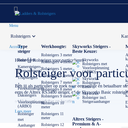
Menu
Rolsteigers
Kam
Voor 12:00 uur besteld,
volgende werkdag in huis
Type
Werkhoogte:
Skyworks Steigers -
M
Account
steiger
Beste Keuze:
Rolsteigers 3 meter
A
k
Home
Rolsteigers
Rolsteiger voor particulieren
Skyworks
Rolsteigers 4 meter
Rolsteigers met
A
Kamersteigers
Voorloopleuning
Rolsteiger voor partic
Rolsteigers 5 meter
k
(vouwsteigers)
(ARBO)
Rolsteigers 6 meter
S
Trapsteigers
Skyworks
k
Rolsteigers 7 meter
Rolsteigers
1-
(
Ben jij als particulier op zoek naar een veilige én betaalbare
Basis
Persoonssteigers
Rolsteigers 8 meter
W
eens de Altrex RS3400 steiger, of de Skyworks Basic rolsteige
Skyworks
Daksteigers
k
Rolsteigers 9 meter
Rolsteiger incl.
✅ Volgende werkdag op locatie
Steigeraanhanger
Voorloopleuning
E
Rolsteigers 10
(ARBO)
k
meter
✅ Meedenkende klantenservice
Lees meer
✅
0511- 40 25 64
, of
mail
Rolsteiger
Rolsteigers 11
meter
Altrex Steigers -
met
Premium & A-
Rolsteigers 12
Aanhanger