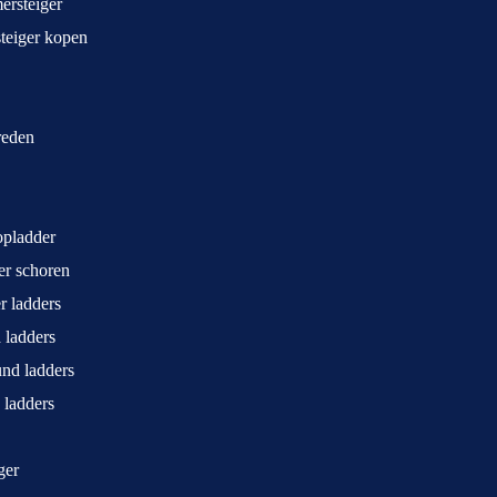
rsteiger
teiger kopen
treden
opladder
ger schoren
r ladders
 ladders
und ladders
 ladders
ger