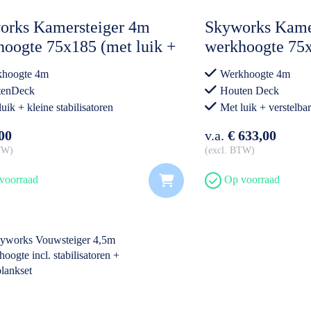
orks Kamersteiger 4m
Skyworks Kame
oogte 75x185 (met luik +
werkhoogte 75x
e stabilisatoren)
verstelbare wie
hoogte 4m
Werkhoogte 4m
tenDeck
Houten Deck
uik + kleine stabilisatoren
Met luik + verstelba
00
v.a.
€ 633,00
BTW
excl. BTW
voorraad
Op voorraad