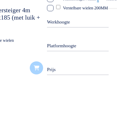
Verstelbare wielen 200MM
rsteiger 4m
185 (met luik +
Werkhoogte
len)
re wielen
Platformhoogte
Prijs