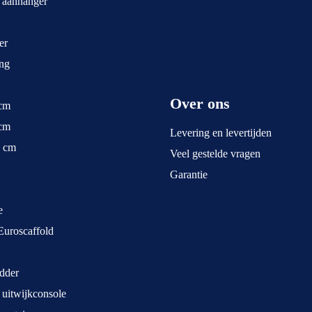
t aanhanger
er
ng
Over ons
 cm
 cm
Levering en levertijden
5 cm
Veel gestelde vragen
Garantie
e
Euroscaffold
dder
 uitwijkconsole