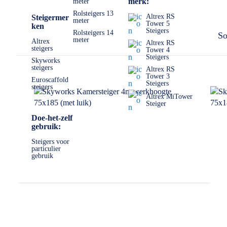
merk:
meter
Rolsteigers 13
Altrex RS
Steigermer
meter
Tower 5
ken
Steigers
Rolsteigers 14
So
meter
Altrex
Altrex RS
steigers
Tower 4
Steigers
Skyworks
steigers
Altrex RS
Tower 3
Euroscaffold
Steigers
steigers
Altrex MiTower
Steiger
Doe-het-zelf
gebruik:
Steigers voor
particulier
gebruik