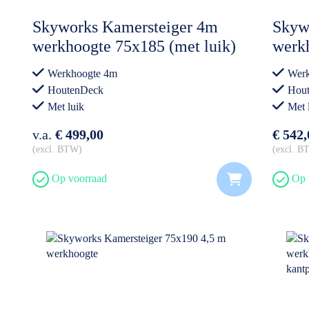
Skyworks Kamersteiger 4m
Skyw
werkhoogte 75x185 (met luik)
werkh
klein
Werkhoogte 4m
Werk
HoutenDeck
Hou
Met luik
Met l
v.a.
€ 499,00
€ 542,
excl. BTW
excl. 
Op voorraad
Op 