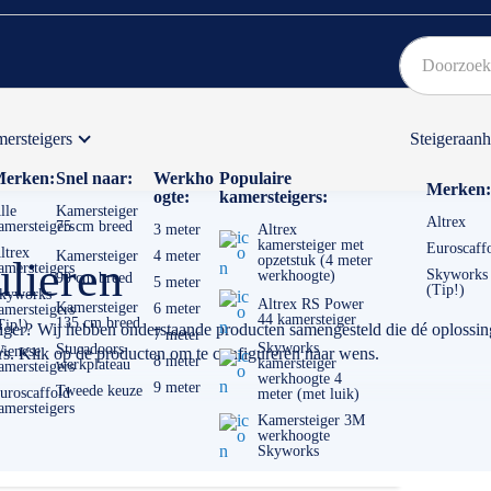
ersteigers
Steigeraan
Bekijk hier onze Actiepagina
Binnen 1 dag een
gratis
erken:
Snel naar:
Werkho
Populaire
Merken:
ogte:
kamersteigers:
lle
Kamersteiger
Altrex
amersteigers
75 cm breed
3 meter
Altrex
kamersteiger met
Euroscaff
ltrex
Kamersteiger
4 meter
opzetstuk (4 meter
ulieren
amersteigers
Skyworks
werkhoogte)
90 cm breed
5 meter
(Tip!)
kyworks
Altrex RS Power
Kamersteiger
6 meter
amersteigers
44 kamersteiger
135 cm breed
Tip!)
 steiger? Wij hebben onderstaande producten samengesteld die dé oplossi
7 meter
Skyworks
Stucadoors
ienese
rs. Klik op de producten om te configureren naar wens.
8 meter
kamersteiger
werkplateau
amersteigers
werkhoogte 4
9 meter
Tweede keuze
uroscaffold
meter (met luik)
amersteigers
Kamersteiger 3M
werkhoogte
Skyworks