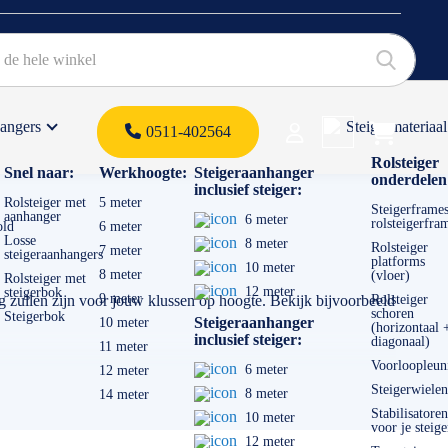
hangers
Steigermateriaal
Products 
0511-402564
 offerte
Rolsteiger
Snel naar:
Werkhoogte:
Steigeraanhanger
onderdelen
inclusief steiger:
Rolsteiger met
5 meter
Steigerframes
aanhanger
6 meter
rolsteigerfra
old
6 meter
Losse
8 meter
Rolsteiger
7 meter
steigeraanhangers
platforms
10 meter
8 meter
(vloer)
Rolsteiger met
12 meter
steigerbok
9 meter
ng zullen zijn voor jouw klussen op hoogte. Bekijk bijvoorbeeld
Rolsteiger
schoren
Steigerbok
Steigeraanhanger
10 meter
(horizontaal 
inclusief steiger:
diagonaal)
11 meter
Voorloopleun
6 meter
12 meter
Steigerwielen
8 meter
14 meter
Stabilisatoren
10 meter
voor je steige
12 meter