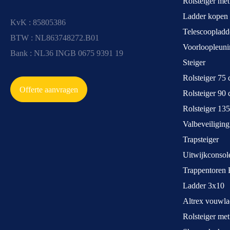
Rolsteiger me
Ladder kopen
KvK : 85805386
Telescoopladd
BTW : NL863748272.B01
Voorloopleuni
Bank : NL36 INGB 0675 9391 19
Steiger
Rolsteiger 75
Offerte aanvragen
Rolsteiger 90
Rolsteiger 13
Valbeveiliging
Trapsteiger
Uitwijkconsol
Trappentoren 
Ladder 3x10
Altrex vouwla
Rolsteiger met