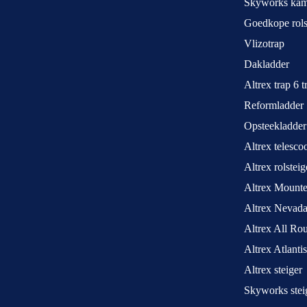
Skyworks kame
Goedkope rols
Vlizotrap
Dakladder
Altrex trap 6 
Reformladder
Opsteekladder
Altrex telesco
Altrex rolstei
Altrex Mounte
Altrex Nevada
Altrex All Ro
Altrex Atlantis
Altrex steiger
Skyworks stei