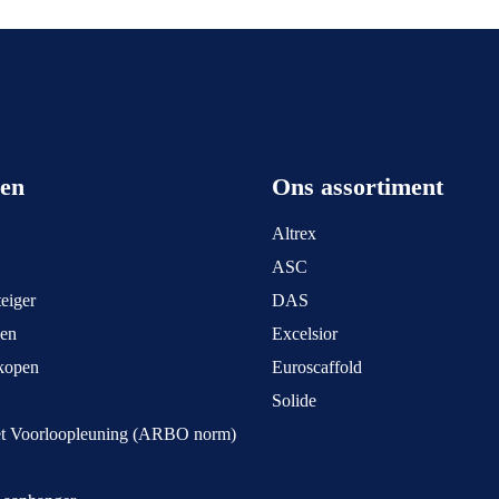
een
Ons assortiment
Altrex
ASC
eiger
DAS
pen
Excelsior
kopen
Euroscaffold
Solide
et Voorloopleuning (ARBO norm)