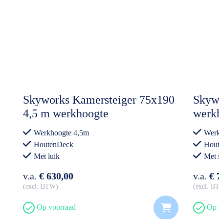
Skyworks Kamersteiger 75x190
Skyw
4,5 m werkhoogte
werkh
+ kan
Werkhoogte 4,5m
Werk
HoutenDeck
Hou
Met luik
Met 
v.a.
€ 630,00
v.a.
€ 
excl. BTW
excl. 
Op voorraad
Op 