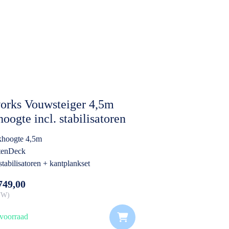
orks Vouwsteiger 4,5m
oogte incl. stabilisatoren
tplankset
hoogte 4,5m
tenDeck
stabilisatoren + kantplankset
749,00
BTW
voorraad