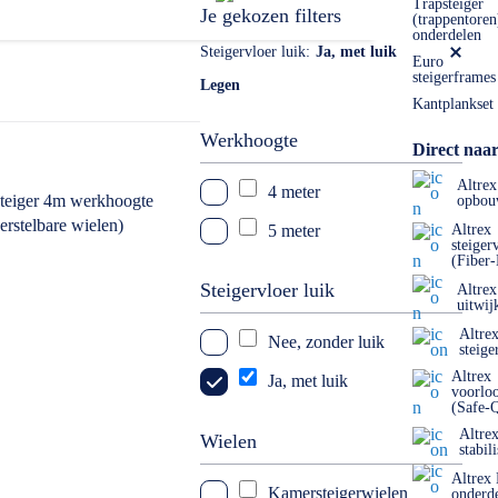
Trapsteiger
Je gekozen filters
(trappentoren
onderdelen
Steigervloer luik
Ja, met luik
Euro
steigerframes
Legen
Kantplankset
Werkhoogte
Direct naar
Altrex
4 meter
opbou
5 meter
Altrex
steiger
(Fiber
Steigervloer luik
Altrex
uitwij
Altre
Nee, zonder luik
steige
Altrex
Ja, met luik
voorlo
(Safe-
Altre
Wielen
stabil
Altrex
Kamersteigerwielen
onderd