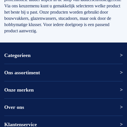
Via ons keuzemenu kunt u gemakkelijk selecteren welke product
het beste bij u past. Onze producten worden gebruikt door
bouwvakkers, glazenwassers, stucadoors, maar ook door de
hobbymatige klusser. Voor iedere doelgroep is een passend
product aanwezig.
Categorieen
Ons assortiment
Altrex ladder
Altrex trap
Altrex kamersteiger
Onze merken
Altrex
Rolsteiger kopen
ASC
Kamersteiger kopen
DAS
Over ons
Altrex
Loopbrug
Excelsior
ASC
Rolsteigers met Voorloopleuning (ARBO norm)
Euroscaffold
DAS
Klantenservice
Levering en levertijden