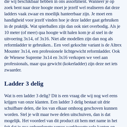
die wij beschikbaar hebben in ons assortiment. Wanneer je op
zoek bent naar deze hoogte moet je jezelf wel realiseren dat deze
ladders vaak zwaar en moeilijk hanteerbaar zijn. Je moet een
handigheid voor jezelf vinden hoe je deze ladder gaat gebruiken
in de praktijk. Wat spierballen zijn dan ook niet overbodig. Als je
10 meter (of meer) qua hoogte wilt halen kom je al snel in de
uitvoering 3x14, of 3x16. Niet alle modellen zijn dan nog als
reformladder te gebruiken.. Een veel gekochte variant is de Altrex
Mounter 3x14, een professionele lichtgewicht reformladder. Ook
de Wienese Supreme 3x14 en 3x16 verkopen we veel aan
professionals, maar qua gewicht (kokerladder) zijn deze net iets
zwaarder.
Ladder 3 delig
Wat is een ladder 3 delig? Dit is een vraag die wij nog wel eens
krijgen van onze klanten. Een ladder 3 delig bestaat uit drie
schuifbare delen, die los van elkaar omhoog geschoven kunnen
worden. Stel je wilt maar twee delen uitschuiven, dan is dat
mogelijk. Het voordeel van dit product zit hem met name in het
feit dat je qua opberglengte versus werkhoogte vele kanten op