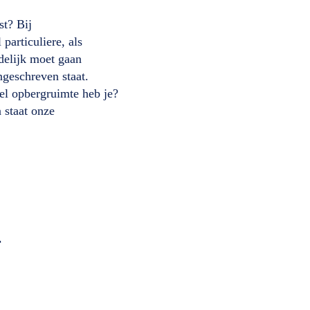
st? Bij
articuliere, als
delijk moet gaan
ngeschreven staat.
eel opbergruimte heb je?
 staat onze