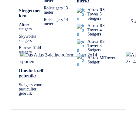
merk:
meter
Mocht u er echt niet uitkomen, dan staan wij altijd voor u kla
Rolsteigers 13
Altrex RS
Steigermer
meter
Tower 5
ken
Steigers
Rolsteigers 14
So
meter
Altrex
Altrex RS
steigers
Tower 4
Steigers
Skyworks
steigers
Altrex RS
Tower 3
Euroscaffold
Steigers
steigers
Altrex MiTower
Steiger
Doe-het-zelf
gebruik:
Steigers voor
particulier
gebruik