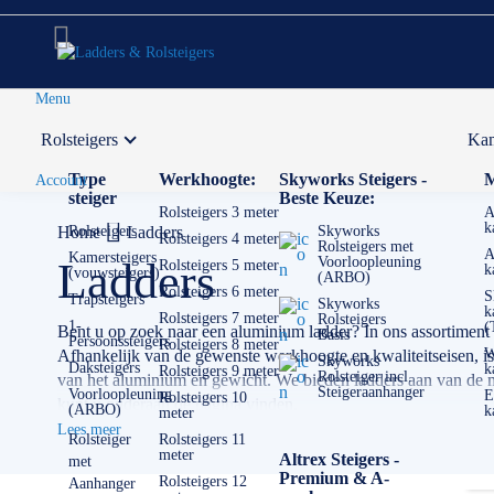
Menu
Rolsteigers
Kam
Voor 12:00 uur besteld,
volgende werkdag in huis
Type
Werkhoogte:
Skyworks Steigers -
M
Account
steiger
Beste Keuze:
Rolsteigers 3 meter
A
k
Home
Rolsteigers
Ladders
Skyworks
Rolsteigers 4 meter
Rolsteigers met
A
Kamersteigers
Voorloopleuning
Ladders
Rolsteigers 5 meter
k
(vouwsteigers)
(ARBO)
Rolsteigers 6 meter
S
Trapsteigers
Skyworks
k
Rolsteigers 7 meter
Rolsteigers
1-
(
Bent u op zoek naar een aluminium ladder? In ons assortiment
Basis
Persoonssteigers
Rolsteigers 8 meter
W
Afhankelijk van de gewenste werkhoogte en kwaliteitseisen, is vo
Skyworks
Daksteigers
k
Rolsteigers 9 meter
Rolsteiger incl.
van het aluminium en gewicht. We bieden ladders aan van de m
Steigeraanhanger
Voorloopleuning
E
Rolsteigers 10
kunt u onderaan de pagina vinden.
(ARBO)
k
meter
Lees meer
Als het om ladders gaat is de keuze echt enorm. Het is erg bel
Rolsteiger
Rolsteigers 11
meter
Altrex Steigers -
met
kleine en lichte ladder misschien het beste. Heeft u veel geva
Premium & A-
Rolsteigers 12
Aanhanger