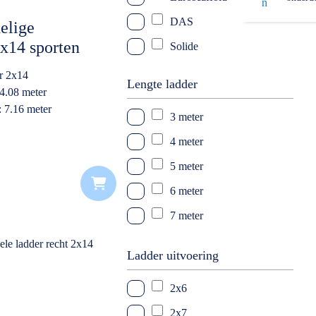
DAS
elige
2x14 sporten
Solide
r 2x14
Lengte ladder
 4.08 meter
: 7.16 meter
3 meter
k
4 meter
5 meter
6 meter
7 meter
8 meter
Ladder uitvoering
2x6
2x7