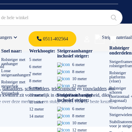
hangers
Steigermateriaal
Products 
0511-402564
 offerte
Rolsteiger
Snel naar:
Werkhoogte:
Steigeraanhanger
onderdelen
inclusief steiger:
Rolsteiger met
5 meter
Steigerframes
aanhanger
6 meter
rolsteigerfra
old
6 meter
Losse
8 meter
Rolsteiger
7 meter
steigeraanhangers
platforms
10 meter
8 meter
(vloer)
Rolsteiger met
12 meter
steigerbok
9 meter
,
dakladders
,
schuifladders
,
telescopische
en
vouwladders
aan.
Rolsteiger
schoren
Steigerbok
aliteit zit voornamelijk in de stabiliteit / veiligheid, dikte
Steigeraanhanger
10 meter
(horizontaal 
inclusief steiger:
diagonaal)
 over deze merken en een stukje advies voor de beste keuze,
11 meter
Voorloopleun
6 meter
12 meter
Steigerwielen
8 meter
14 meter
voor gaat gebruiken. Transporteert u de ladder veel? Dan is een
Stabilisatoren
10 meter
voor je steige
12 meter