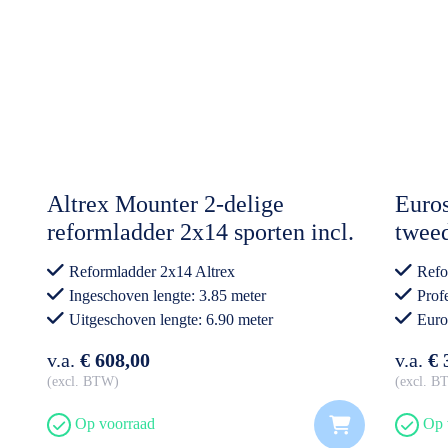
Altrex Mounter 2-delige
Euros
reformladder 2x14 sporten incl.
tweed
stabiliteitsbalk
Reformladder 2x14 Altrex
Refo
Ingeschoven lengte: 3.85 meter
Prof
Uitgeschoven lengte: 6.90 meter
Euro
Professioneel gebruik
v.a.
€ 608,00
v.a.
€ 
excl. BTW
excl. 
Op voorraad
Op 