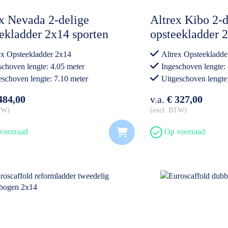
x Nevada 2-delige
Altrex Kibo 2-d
ekladder 2x14 sporten
opsteekladder 
 2072)
(KOU 2x14)
ex Opsteekladder 2x14
Altrex Opsteekladde
schoven lengte: 4.05 meter
Ingeschoven lengte:
eschoven lengte: 7.10 meter
Uitgeschoven lengte
essioneel gebruik
Professioneel gebrui
484,00
v.a.
€ 327,00
BTW
excl. BTW
voorraad
Op voorraad