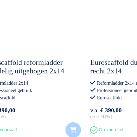
caffold reformladder
Euroscaffold du
elig uitgebogen 2x14
recht 2x14
rmladder 2x14
Reformladder 2x14 r
essioneel gebruik
Professioneel gebrui
scaffold
Euroscaffold
390,00
v.a.
€ 390,00
BTW
excl. BTW
voorraad
Op voorraad