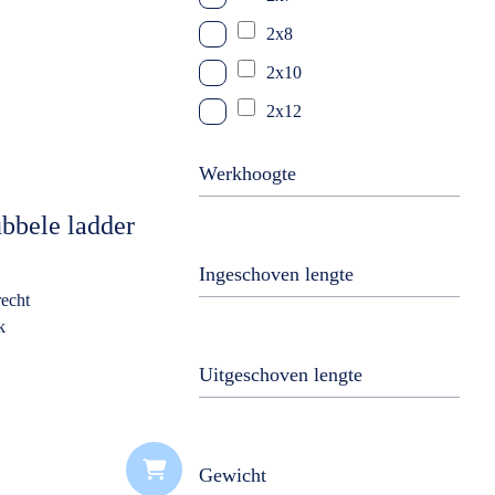
2x8
2x10
2x12
2x14
Werkhoogte
2x16
bbele ladder
2x18
2x20
Ingeschoven lengte
echt
3x7
k
3x8
Uitgeschoven lengte
3x9
3x10
3x12
Gewicht