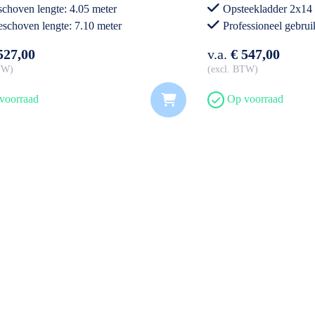
schoven lengte: 4.05 meter
Opsteekladder 2x14
eschoven lengte: 7.10 meter
Professioneel gebrui
essioneel gebruik
527,00
v.a.
€ 547,00
BTW
excl. BTW
voorraad
Op voorraad