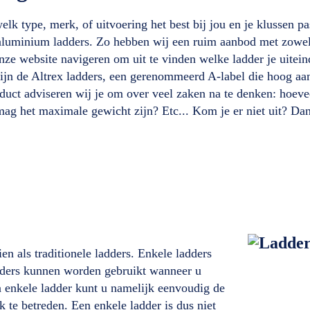
lk type, merk, of uitvoering het best bij jou en je klussen pa
aluminium ladders. Zo hebben wij een ruim aanbod met zowel p
nze website navigeren om uit te vinden welke ladder je uitein
zijn de Altrex ladders, een gerenommeerd A-label die hoog aa
oduct adviseren wij je om over veel zaken na te denken: hoev
ag het maximale gewicht zijn? Etc... Kom je er niet uit? Dan
en als traditionele ladders. Enkele ladders
ladders kunnen worden gebruikt wanneer u
n enkele ladder kunt u namelijk eenvoudig de
 te betreden. Een enkele ladder is dus niet