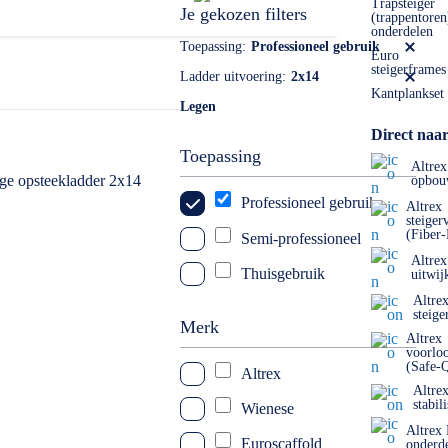
 ook mogelijk. Dat kan naar: info@laddersenrolsteigers.nl
Trapsteiger
Je gekozen filters
(trappentoren
onderdelen
Toepassing
Professioneel gebruik
Euro
steigerframes
Ladder uitvoering
2x14
Kantplankset
Legen
Direct naar
Toepassing
Altrex
opbou
Professioneel gebruik
Altrex
steiger
(Fiber
Semi-professioneel
Altrex
Thuisgebruik
uitwij
Altre
steige
Merk
Altrex
voorlo
(Safe-
Altrex
Altre
stabil
Wienese
Altrex
Euroscaffold
onderd