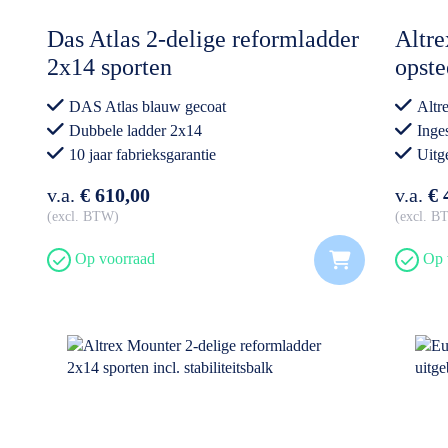
Das Atlas 2-delige reformladder
Altre
2x14 sporten
opste
(NZO
DAS Atlas blauw gecoat
Altr
Dubbele ladder 2x14
Inge
10 jaar fabrieksgarantie
Uitg
Professioneel gebruik
Prof
v.a.
€ 610,00
v.a.
€ 
excl. BTW
excl. 
Op voorraad
Op 