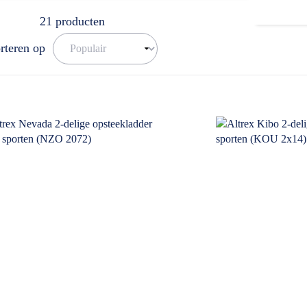
ar. U kunt ons bereiken op het nummer: 0511-402564. Een mail sturen is
21
producten
rteren op