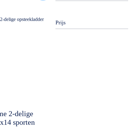
3x14
3x16
Prijs
4x3
4x4
4x5
4x6
e 2-delige
2x14 sporten