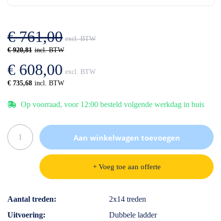
de
van
afbeeldingen-
de
gallerij
afbeeldingen-
€ 761,00
gallerij
€ 920,81
€ 608,00
€ 735,68
Op voorraad, voor 12:00 besteld volgende werkdag in huis
Aan winkelwagen toevoegen
+ Voeg toe aan offerte
Specificaties
Aantal treden
2x14 treden
Uitvoering
Dubbele ladder