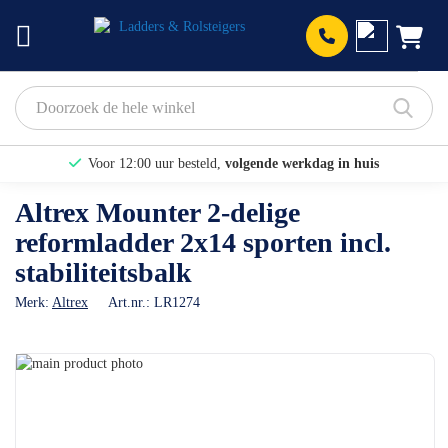
Prod
Voor 12:00 uur besteld,
volgende werkdag in huis
Bekijk hier onze Actiepagina
Altrex Mounter 2-delige
reformladder 2x14 sporten incl.
Binnen 1 dag een
gratis offerte
stabiliteitsbalk
Merk:
Altrex
Art.nr.:
LR1274
Ga
naar
Ga
het
naar
einde
het
van
begin