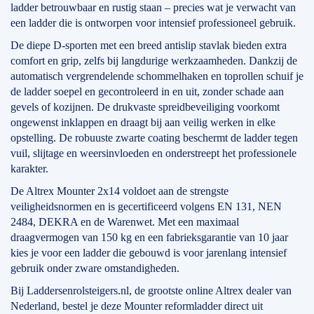
ladder betrouwbaar en rustig staan – precies wat je verwacht van
een ladder die is ontworpen voor intensief professioneel gebruik.
De diepe D-sporten met een breed antislip stavlak bieden extra
comfort en grip, zelfs bij langdurige werkzaamheden. Dankzij de
automatisch vergrendelende schommelhaken en toprollen schuif je
de ladder soepel en gecontroleerd in en uit, zonder schade aan
gevels of kozijnen. De drukvaste spreidbeveiliging voorkomt
ongewenst inklappen en draagt bij aan veilig werken in elke
opstelling. De robuuste zwarte coating beschermt de ladder tegen
vuil, slijtage en weersinvloeden en onderstreept het professionele
karakter.
De Altrex Mounter 2x14 voldoet aan de strengste
veiligheidsnormen en is gecertificeerd volgens EN 131, NEN
2484, DEKRA en de Warenwet. Met een maximaal
draagvermogen van 150 kg en een fabrieksgarantie van 10 jaar
kies je voor een ladder die gebouwd is voor jarenlang intensief
gebruik onder zware omstandigheden.
Bij Laddersenrolsteigers.nl, de grootste online Altrex dealer van
Nederland, bestel je deze Mounter reformladder direct uit